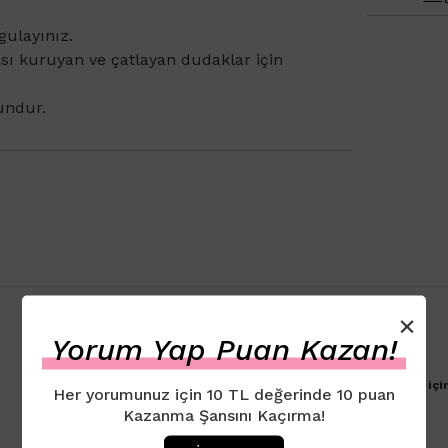
gulayınız.
ası kuruyan ve çatlayan dudaklar için
undur.
×
Yorum Yap Puan Kazan!
Ürün için henüz yorum eklenmemiştir. İlk yorumu yapmak içi
Her yorumunuz için 10 TL değerinde 10 puan
Kazanma Şansını Kaçırma!