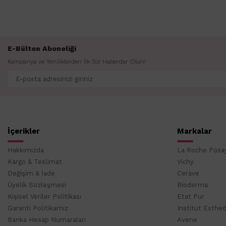
E-Bülten Aboneliği
Kampanya ve Yeniliklerden İlk Siz Haberdar Olun!
İçerikler
Markalar
Hakkımızda
La Roche Posa
Kargo & Teslimat
Vichy
Değişim & İade
Cerave
Üyelik Sözleşmesi
Bioderma
Kişisel Veriler Politikası
Etat Pur
Garanti Politikamız
Institut Esthe
Banka Hesap Numaraları
Avene