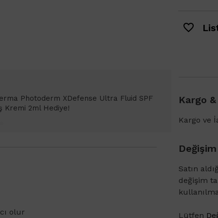
List
Bioderma Photoderm XDefense Ultra Fluid
Kargo &
emi Light 2ml hediye!
Kargo ve İa
Değişim
Satın aldı
değişim t
kullanılm
cı olur
Lütfen
Değ