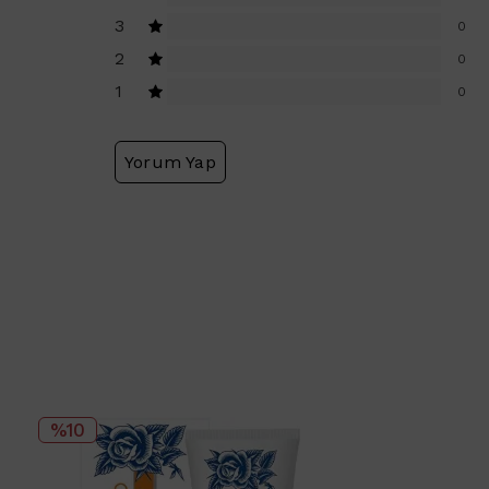
3
0
2
0
1
0
Yorum Yap
%10