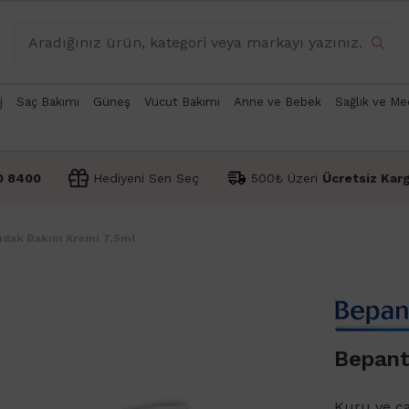
j
Saç Bakımı
Güneş
Vücut Bakımı
Anne ve Bebek
Sağlık ve Me
0 8400
Hediyeni Sen Seç
500₺ Üzeri
Ücretsiz Kar
udak Bakım Kremi 7,5ml
Bepant
Kuru ve ç