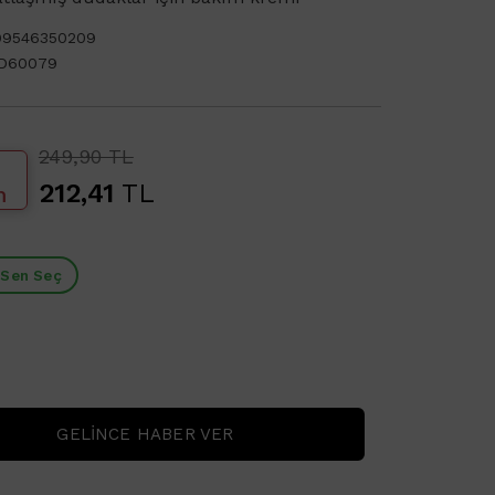
99546350209
D60079
249,90 TL
212,41
TL
m
 Sen Seç
GELINCE HABER VER