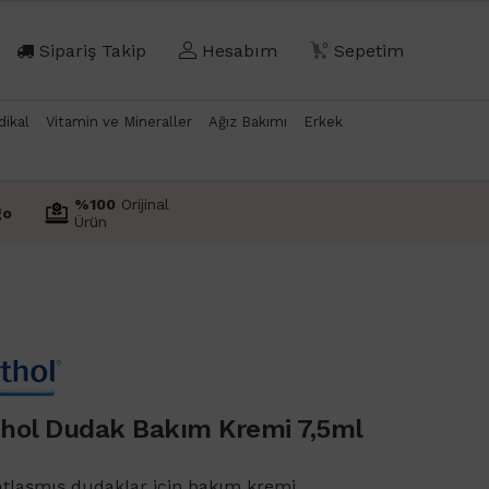
Sipariş Takip
Hesabım
0
Sepetim
dikal
Vitamin ve Mineraller
Ağız Bakımı
Erkek
%100
Orijinal
go
Ürün
hol Dudak Bakım Kremi 7,5ml
atlaşmış dudaklar için bakım kremi