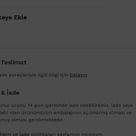
eye Ekle
 Teslimat
1500 TL ve üzeri alışverişlerinizde Vichy Dercos 
Karşıtı Bakım Şampuanı 6ml
de süreçleriyle ilgili bilgi için
tıklayın
.
 & İade
ğınız ürünü 14 gün içerisinde iade edebilirsiniz. İade veya
alebi olan ürününüzün ambalajının açılmamış olması ve
amış olması gerekmektedir.
işim ve İade
politikaları sayfamızı inceleyin.