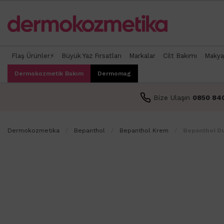
Flaş Ürünler⚡
Büyük Yaz Fırsatları
Markalar
Cilt Bakımı
Makya
Dermokozmetik Bakım
Dermomag
Bize Ulaşın
0850 84
Dermokozmetika
Bepanthol
Bepanthol Krem
Bepanthol D