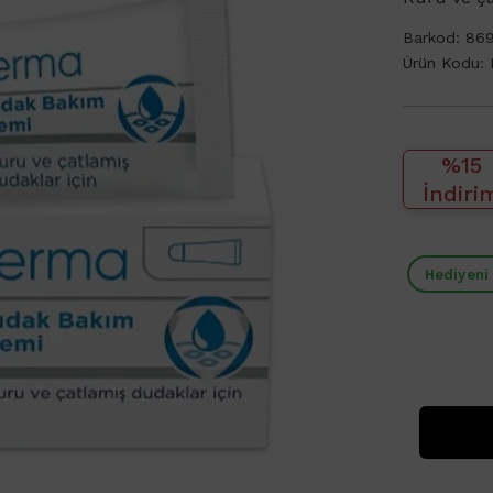
Barkod:
86
Ürün Kodu:
%15
İndiri
Hediyeni