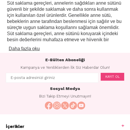
Süt saklama gereçleri, annelerin sağdıkları anne sütünü
güvenli bir şekilde saklamak ve daha sonra kullanmak
için kullanılan özel ürünlerdir. Genellikle anne sütü,
bebeklerin anne tarafından beslenmesi için sağılır ve bu
süreçte uygun saklama koşullarını sağlamak önemlidir.
Süt saklama gereçleri, anne sütünü koruyarak içindeki
besin değerlerini muhafaza etmeye ve hijyenik bir
şekilde saklamaya yardımcı olur. Bu gereçler genellikle
Daha fazla oku
anne sütünü dondurma, buzdolabında saklama veya
taşıma için tasarlanmış çeşitli kaplar ve torbalar içerir.
E-Bülten Aboneliği
Süt saklama torbaları, genellikle tek kullanımlık ve
Kampanya ve Yeniliklerden İlk Siz Haberdar Olun!
dondurucu dostu malzemelerden üretilir. Anne sütünü
KAYIT OL
saklamak için uygun hacme sahip olan bu torbalar, tarih
ve miktar bilgilerini kaydetmek için genellikle etiketleme
Sosyal Medya
alanlarına sahiptir. Ayrıca, torbalar genellikle sütü
Bizi Takip Etmeyi Unutmayın!
dondurmak ve çözmek için pratik bir şekilde
kullanılabilecek şekilde tasarlanmıştır. Buzdolabında
saklama kapları ise genellikle sızdırmaz kapakları olan
ve farklı boyutlarda bulunan konteynerlerdir. Bu kaplar,
sütü güvenli bir şekilde buzdolabında saklamak için
İçerikler
idealdir.