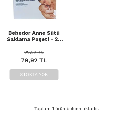
Bebedor Anne Sütü
Saklama Poşeti - 20
Adet
99,90
TL
79,92
TL
STOKTA YOK
Toplam
1
ürün bulunmaktadır.