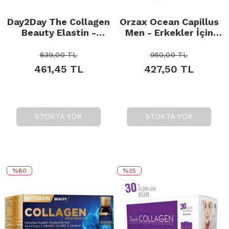
Day2Day The Collagen
Orzax Ocean Capillus
Beauty Elastin -
Men - Erkekler İçin
Takviye Edici Gıda 30
Takviye Edici Gıda 60
Tablet
Tablet
839,00
TL
950,00
TL
461,45
TL
427,50
TL
STOKTA YOK
STOKTA YOK
%60
%25