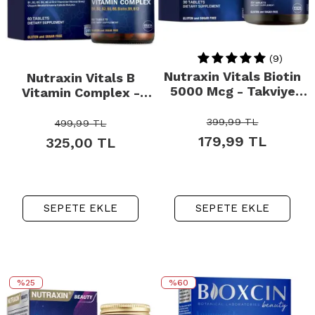
(9)
Nutraxin Vitals Biotin
Nutraxin Vitals B
5000 Mcg - Takviye
Vitamin Complex -
Edici Gıda 30 Tablet
Takviye Edici Gıda 60
Kapsül
399,99
TL
499,99
TL
179,99
TL
325,00
TL
SEPETE EKLE
SEPETE EKLE
%25
%60