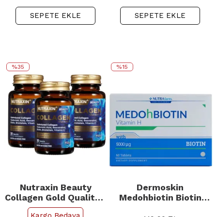
SEPETE EKLE
SEPETE EKLE
%35
%15
Nutraxin Beauty
Dermoskin
Collagen Gold Quality -
Medohbiotin Biotin
Takviye Edici Gıda 30
5mg - Takviye Edici
Kargo Bedava