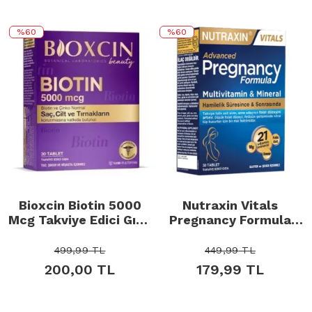
%60
%60
Bioxcin Biotin 5000
Nutraxin Vitals
Mcg Takviye Edici Gıda
Pregnancy Formula
30 Tablet
Multivitamin ve
Mineral - Takviye Edici
499,99
TL
449,99
TL
Gıda 30 Tablet
200,00
TL
179,99
TL