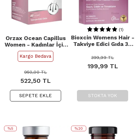
(1)
Bioxcin Womens Hair -
Orzax Ocean Capillus
Takviye Edici Gıda 30
Women - Kadınlar İçin
Tablet
Takviye Edici Gıda 60
Kargo Bedava
Tablet
399,99
TL
199,99
TL
950,00
TL
522,50
TL
SEPETE EKLE
STOKTA YOK
%5
%20