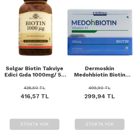
Solgar Biotin Takviye
Dermoskin
Edici Gıda 1000mg/ 50
Medohbiotin Biotin
Kapsül
2.5mg - Takviye Edici
Gıda 120 Tablet
438,50
TL
499,90
TL
416,57
TL
299,94
TL
STOKTA YOK
STOKTA YOK