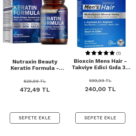
(1)
Bioxcin Mens Hair -
Nutraxin Beauty
Takviye Edici Gıda 30
Keratin Formula -
Tablet
Takviye Edici Gıda 60
Tablet
599,99
TL
629,99
TL
240,00
TL
472,49
TL
SEPETE EKLE
SEPETE EKLE