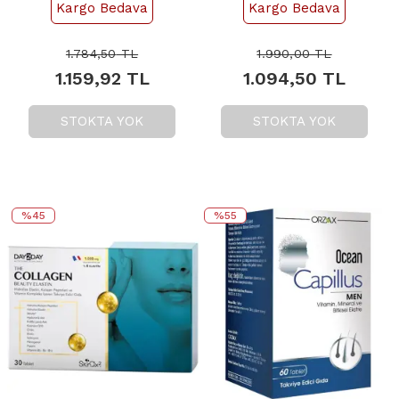
Kargo Bedava
Kargo Bedava
Ananas Aromalı 30
Saşe
1.784,50
TL
1.990,00
TL
1.159,92
TL
1.094,50
TL
STOKTA YOK
STOKTA YOK
%45
%55