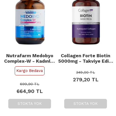
Nutrafarm Medobyo
Collagen Forte Biotin
Complex-W - Kadınlar
5000mg - Takviye Edici
İçin Takviye Edici Gıda
Gıda 90 Tablet
Kargo Bedava
60 Kapsül
349,00
TL
279,20
TL
699,90
TL
664,90
TL
STOKTA YOK
STOKTA YOK