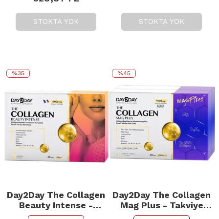
STOKTA YOK
STOKTA YOK
%35
%45
Day2Day The Collagen
Day2Day The Collagen
Beauty Intense -
Mag Plus - Takviye
Takviye Edici Gıda
Edici Gıda 30 Şase