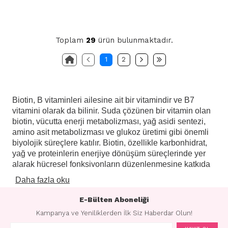
Toplam
29
ürün bulunmaktadır.
1
2
Biotin, B vitaminleri ailesine ait bir vitamindir ve B7
vitamini olarak da bilinir. Suda çözünen bir vitamin olan
biotin, vücutta enerji metabolizması, yağ asidi sentezi,
amino asit metabolizması ve glukoz üretimi gibi önemli
biyolojik süreçlere katılır. Biotin, özellikle karbonhidrat,
yağ ve proteinlerin enerjiye dönüşüm süreçlerinde yer
alarak hücresel fonksiyonların düzenlenmesine katkıda
bulunur.
Daha fazla oku
Biotin, özellikle saç, cilt ve tırnak sağlığı ile
E-Bülten Aboneliği
ilişkilendirilen bir vitamindir. Yeterli biotin alımının,
saçların güçlenmesine, cildin sağlıklı bir görünüm
Kampanya ve Yeniliklerden İlk Siz Haberdar Olun!
kazanmasına ve tırnakların güçlenmesine katkıda