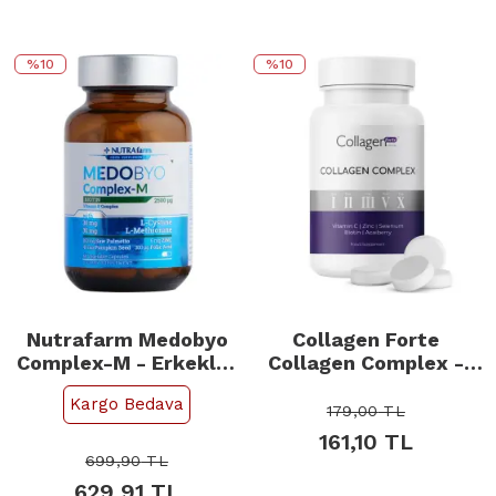
%10
%10
Nutrafarm Medobyo
Collagen Forte
Complex-M - Erkekler
Collagen Complex -
İçin Takviye Edici Gıda
Takviye Edici Gıda 90
Kargo Bedava
60 Kapsül
Tablet
179,00
TL
161,10
TL
699,90
TL
629,91
TL