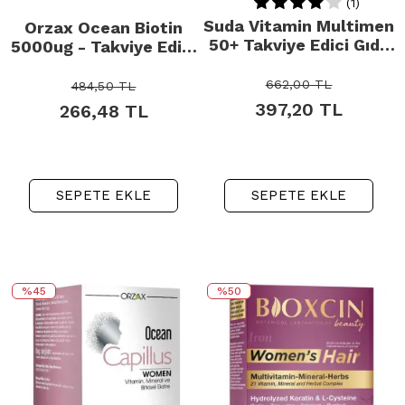
(1)
Suda Vitamin Multimen
Orzax Ocean Biotin
50+ Takviye Edici Gıda
5000ug - Takviye Edici
50 Kapsül
Gıda 60 Kapsül
662,00
TL
484,50
TL
397,20
TL
266,48
TL
SEPETE EKLE
SEPETE EKLE
%45
%50