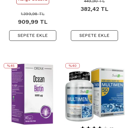
Tablet - 3 Al 2 Öde
Gıda 60 Tablet
449,90
TL
382,42
TL
1.399,98
TL
909,99
TL
SEPETE EKLE
SEPETE EKLE
%45
%40