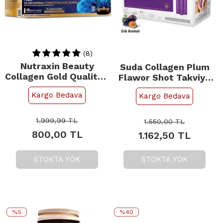
(8)
Nutraxin Beauty
Suda Collagen Plum
Collagen Gold Quality -
Flawor Shot Takviye
Takviye Edici Gıda Shot
Edici Gıda - Erik
Kargo Bedava
Kargo Bedava
10x50ml
Aromalı 30 Günlük
Kolajen Kürü 1200ml
1.999,99
TL
1.550,00
TL
800,00
TL
1.162,50
TL
STOKTA YOK
STOKTA YOK
%5
%40