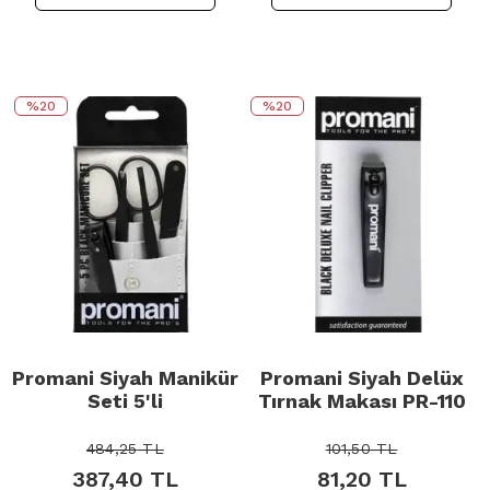
%20
%20
Promani Siyah Manikür
Promani Siyah Delüx
Seti 5'li
Tırnak Makası PR-110
484,25
TL
101,50
TL
387,40
TL
81,20
TL