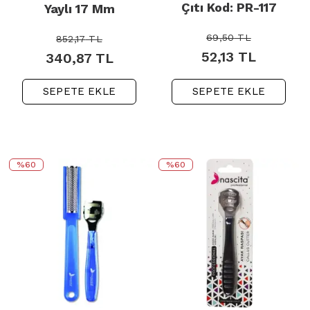
Çıtı Kod: PR-117
Yaylı 17 Mm
69,50
TL
852,17
TL
52,13
TL
340,87
TL
SEPETE EKLE
SEPETE EKLE
%60
%60