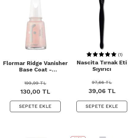
(1)
Nascita Tırnak Eti
Flormar Ridge Vanisher
Sıyırıcı
Base Coat -
Pürüzsüzleştirici
Tırnak Bazı 11ml
97,66
TL
199,99
TL
39,06
TL
130,00
TL
SEPETE EKLE
SEPETE EKLE