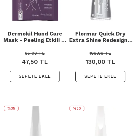
Dermokil Hand Care
Flormar Quick Dry
Mask - Peeling Etkili El
Extra Shine Redesign -
Maskesi 35ml
Oje Kurutucu Cila 11ml
95,00
TL
199,99
TL
47,50
TL
130,00
TL
SEPETE EKLE
SEPETE EKLE
%35
%20