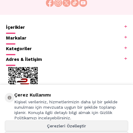
amacıyla uygulanır. Manikür ve pedikür, kişinin
kendine güvenini artırabilir, tırnak sağlığını
korur ve el ve ayakların bakımlı, estetik bir
görünüme kavuşmasına yardımcı olur.
İçerikler
Profesyonel güzellik salonlarında veya kişisel
bakım ürünleri kullanılarak evde
Markalar
uygulanabilirler.
Kategoriler
Adres & İletişim
Çerez Kullanımı
Kişisel verileriniz, hizmetlerimizin daha iyi bir şekilde
sunulması için mevzuata uygun bir şekilde toplanıp
işlenir. Konuyla ilgili detaylı bilgi almak için Gizlilik
Politikamızı inceleyebilirsiniz.
Çerezleri Özelleştir