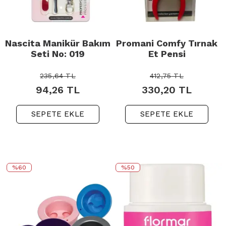
Nascita Manikür Bakım
Promani Comfy Tırnak
Seti No: 019
Et Pensi
235,64
TL
412,75
TL
94,26
TL
330,20
TL
SEPETE EKLE
SEPETE EKLE
%60
%50