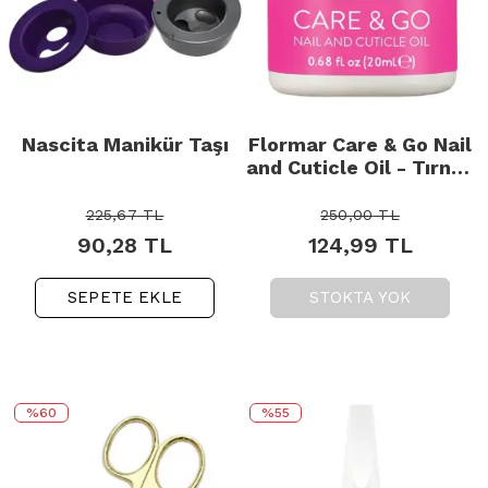
Nascita Manikür Taşı
Flormar Care & Go Nail
and Cuticle Oil - Tırnak
ve Tırnak Eti Bakım
Yağı 20ml
225,67
TL
250,00
TL
90,28
TL
124,99
TL
SEPETE EKLE
STOKTA YOK
%60
%55