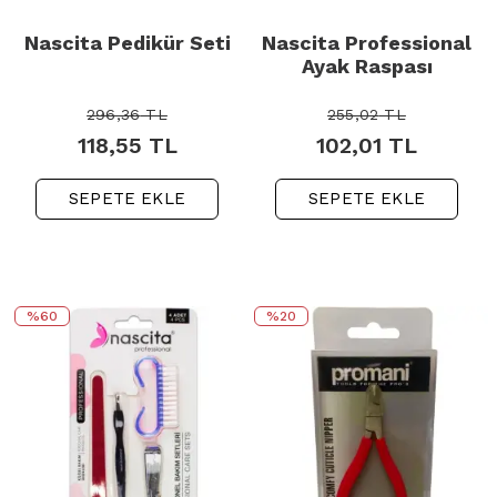
Nascita Pedikür Seti
Nascita Professional
Ayak Raspası
296,36
TL
255,02
TL
118,55
TL
102,01
TL
SEPETE EKLE
SEPETE EKLE
%60
%20