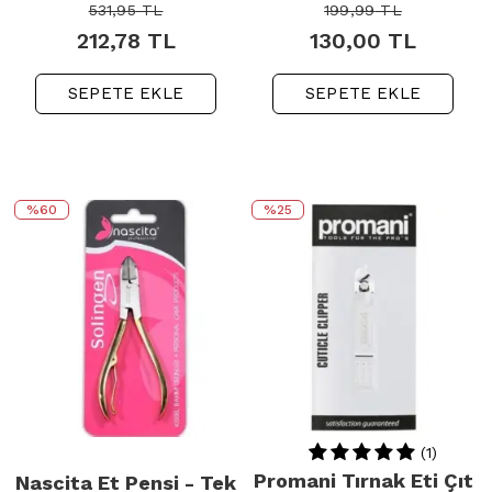
531,95
TL
199,99
TL
212,78
TL
130,00
TL
SEPETE EKLE
SEPETE EKLE
%60
%25
(1)
Promani Tırnak Eti Çıt
Nascita Et Pensi - Tek