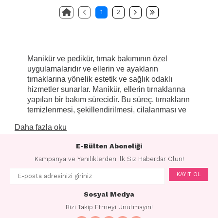
1
2
Manikür ve pedikür, tırnak bakımının özel
uygulamalarıdır ve ellerin ve ayakların
tırnaklarına yönelik estetik ve sağlık odaklı
hizmetler sunarlar. Manikür, ellerin tırnaklarına
yapılan bir bakım sürecidir. Bu süreç, tırnakların
temizlenmesi, şekillendirilmesi, cilalanması ve
tırnak etleriyle cildin bakımını içerir. Ayrıca,
Daha fazla oku
manikür sırasında tırnaklara renkli oje veya
tırnak sanatı uygulanabilir.
E-Bülten Aboneliği
Pedikür ise ayak tırnaklarına yönelik bir bakım
Kampanya ve Yeniliklerden İlk Siz Haberdar Olun!
sürecidir. Ayakları temizlemek, tırnakları
KAYIT OL
düzeltmek, tırnak etlerini bakıma almak, ölü
deriyi gidermek ve ayak masajı yapmak gibi
Sosyal Medya
adımları içerir. Pedikür, ayak sağlığını artırmak,
tırnaklara düzenli bakım sağlamak ve genel
Bizi Takip Etmeyi Unutmayın!
olarak ayakların rahatlamasına yardımcı olmak