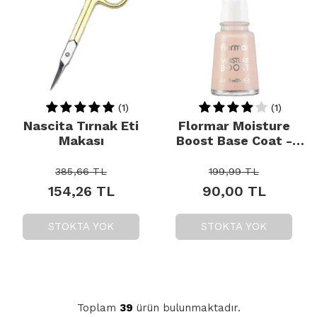
(1)
(1)
Nascita Tırnak Eti
Flormar Moisture
Makası
Boost Base Coat -
Nemlendirici Etkili Oje
Bazı 11ml
385,66
TL
199,99
TL
154,26
TL
90,00
TL
STOKTA YOK
STOKTA YOK
Toplam
39
ürün bulunmaktadır.