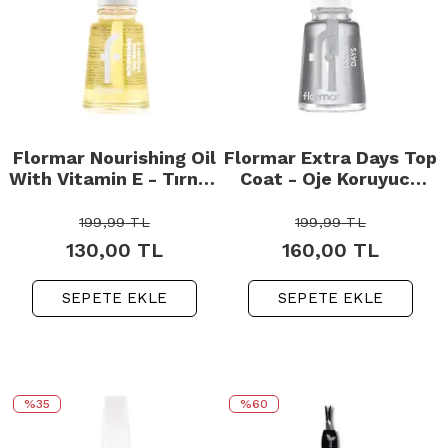
Flormar Nourishing Oil
Flormar Extra Days Top
With Vitamin E - Tırnak
Coat - Oje Koruyucu
Bakım Yağı 11ml
Cila 11ml
199,99
TL
199,99
TL
130,00
TL
160,00
TL
SEPETE EKLE
SEPETE EKLE
%35
%60