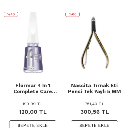
%40
%60
Flormar 4 In 1
Nascita Tırnak Eti
Complete Care
Pensi Tek Yaylı 5 MM
Redesign - Tırnak
Bakım Cilası 11ml
199,99
TL
751,40
TL
120,00
TL
300,56
TL
SEPETE EKLE
SEPETE EKLE