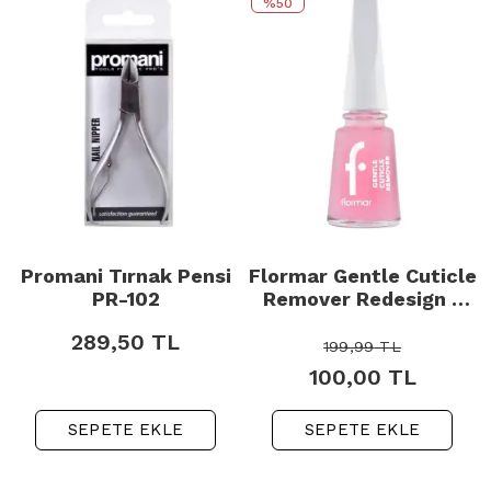
%50
Promani Tırnak Pensi
Flormar Gentle Cuticle
PR-102
Remover Redesign -
Tırnak Eti Temizleyici
289,50
TL
11ml
199,99
TL
100,00
TL
SEPETE EKLE
SEPETE EKLE