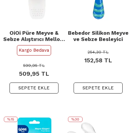
OiOi Püre Meyve &
Bebedor Silikon Meyve
Sebze Alıştırıcı Mellow
ve Sebze Besleyici
Yellow/Powder Grey
Kargo Bedava
254,30
TL
152,58
TL
599,95
TL
509,95
TL
SEPETE EKLE
SEPETE EKLE
%15
%30