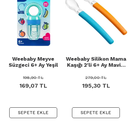
Weebaby Meyve
Weebaby Silikon Mama
Süzgeci 6+ Ay Yeşil
Kaşığı 2'li 6+ Ay Mavi -
Turuncu
198,90
TL
279,00
TL
169,07
TL
195,30
TL
SEPETE EKLE
SEPETE EKLE