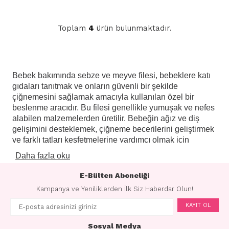
Toplam
4
ürün bulunmaktadır.
Bebek bakımında sebze ve meyve filesi, bebeklere katı
gıdaları tanıtmak ve onların güvenli bir şekilde
çiğnemesini sağlamak amacıyla kullanılan özel bir
beslenme aracıdır. Bu filesi genellikle yumuşak ve nefes
alabilen malzemelerden üretilir. Bebeğin ağız ve diş
gelişimini desteklemek, çiğneme becerilerini geliştirmek
ve farklı tatları keşfetmelerine yardımcı olmak için
tasarlanmıştır. Sebze ve meyve filesi, bebeklere taze
Daha fazla oku
meyve ve sebzelerin güvenli bir şekilde sunulmasını
sağlayarak, kendi başlarına yemek yeme süreçlerini
E-Bülten Aboneliği
teşvik eder.
Kampanya ve Yeniliklerden İlk Siz Haberdar Olun!
Sebze ve meyve filesi genellikle emme ucu veya kapalı
KAYIT OL
bir ağız tasarımına sahiptir. Bu tasarım, bebeklerin küçük
parçaları kolayca emmelerine ve bu parçaların
Sosyal Medya