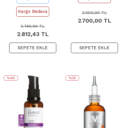
Kargo Bedava
3.000,00
TL
2.700,00
TL
3.749,90
TL
2.812,43
TL
SEPETE EKLE
SEPETE EKLE
%40
%25