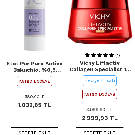
(1)
Vichy Liftactiv
Etat Pur Pure Active
Collagen Specialist 16
Bakuchiol %0,5
Anti-Aging Day Cream -
Konsantre Bakım Ürünü
Hediye Fırsatı
Kargo Bedava
Yaşlanma Karşıtı
15ml
Gündüz Kremi 50ml
Kargo Bedava
1.589,00
TL
1.032,85
TL
3.999,90
TL
2.999,93
TL
SEPETE EKLE
SEPETE EKLE