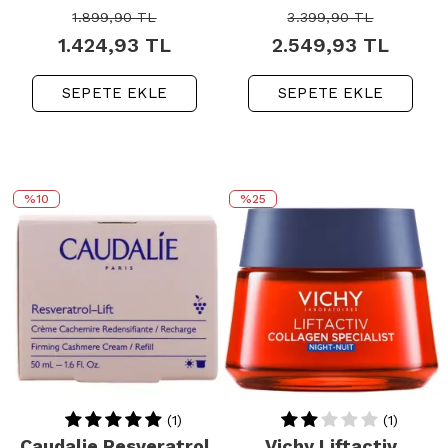
1.899,90
TL
3.399,90
TL
1.424,93
TL
2.549,93
TL
SEPETE EKLE
SEPETE EKLE
%10
%25
(1)
(1)
Caudalie Resveratrol
Vichy Liftactiv