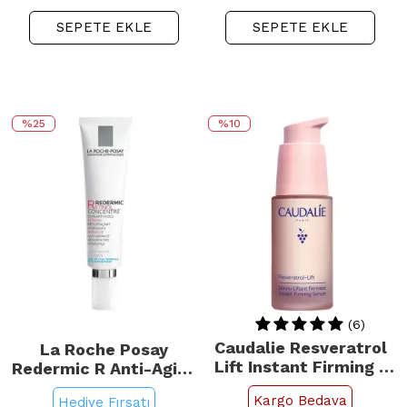
SEPETE EKLE
SEPETE EKLE
%25
%10
(6)
Caudalie Resveratrol
La Roche Posay
Lift Instant Firming -
Redermic R Anti-Aging
Yaşlanma Karşıtı
Bakım Kremi 30ml
Kargo Bedava
Hediye Fırsatı
Serum 30ml