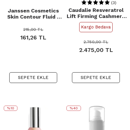
(3)
Caudalie Resveratrol
Janssen Cosmetics
Lift Firming Cashmere
Skin Contour Fluid -
Cream - Cilt Bakım
Hızlı Toparlama Bakım
Kargo Bedava
Kremi 50ml
Serumu 2ml
215,00
TL
161,26
TL
2.750,00
TL
2.475,00
TL
SEPETE EKLE
SEPETE EKLE
%10
%40