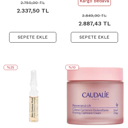
Kargo Bedava
2.750,00
TL
2.337,50
TL
3.849,90
TL
2.887,43
TL
SEPETE EKLE
SEPETE EKLE
%25
%10