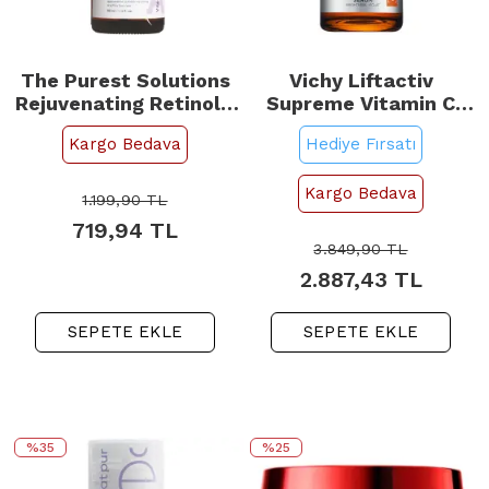
The Purest Solutions
Vichy Liftactiv
Rejuvenating Retinol -
Supreme Vitamin C
Yaşlanma Karşıtı
Serum 20ml
Kargo Bedava
Hediye Fırsatı
Serum 30ml
Kargo Bedava
1.199,90
TL
719,94
TL
3.849,90
TL
2.887,43
TL
SEPETE EKLE
SEPETE EKLE
%35
%25