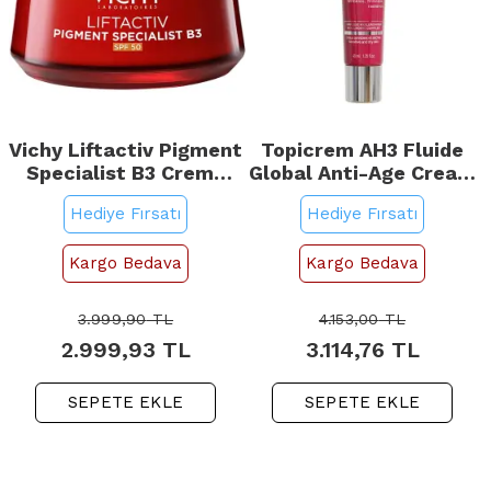
Vichy Liftactiv Pigment
Topicrem AH3 Fluide
Specialist B3 Creme
Global Anti-Age Cream
SPF 50 - Leke Karşıtı
- Yaşlanma Karşıtı
Hediye Fırsatı
Hediye Fırsatı
Gündüz Kremi 50ml
Krem 40ml
Kargo Bedava
Kargo Bedava
3.999,90
TL
4.153,00
TL
2.999,93
TL
3.114,76
TL
SEPETE EKLE
SEPETE EKLE