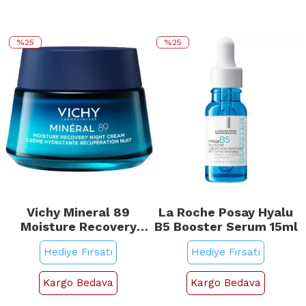
%25
%25
Vichy Mineral 89
La Roche Posay Hyalu
Moisture Recovery
B5 Booster Serum 15ml
Night Cream -
Hediye Fırsatı
Hediye Fırsatı
Nemlendirici ve Onarıcı
Etkili Gece Bakım
Kremi 50ml
Kargo Bedava
Kargo Bedava