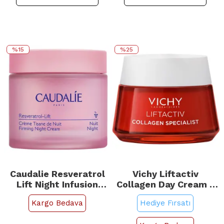
%15
%25
Caudalie Resveratrol
Vichy Liftactiv
Lift Night Infusion
Collagen Day Cream -
Cream - Gece Kremi
Kolajen Gündüz Kremi
Kargo Bedava
Hediye Fırsatı
50ml
50ml