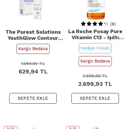
(6)
La Roche Posay Pure
The Purest Solutions
Vitamin C12 - Işıltı
YouthGlow Contour
Veren C Vitamini Serum
Cream - Yaşlanma
Hediye Fırsatı
Kargo Bedava
30ml
Karşıtı Göz Çevresi
Kremi 12ml
Kargo Bedava
1.049,90
TL
629,94
TL
3.599,90
TL
2.699,93
TL
SEPETE EKLE
SEPETE EKLE
%25
%25