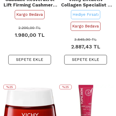
Lift Firming Cashmere
Collagen Specialist -
Cream - Cilt Bakım
Yaşlanma Karşıtı Gece
Kargo Bedava
Hediye Fırsatı
Kremi Refill 50ml
Bakım Kremi 50ml
Kargo Bedava
2.200,00
TL
1.980,00
TL
3.849,90
TL
2.887,43
TL
SEPETE EKLE
SEPETE EKLE
%25
%25