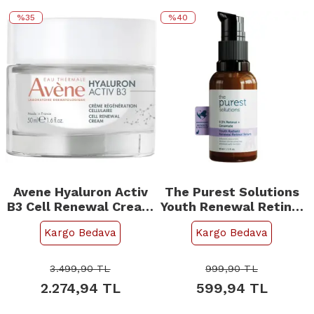
%35
%40
Avene Hyaluron Activ
The Purest Solutions
B3 Cell Renewal Cream
Youth Renewal Retinol
- Hyaluronik Asit ve
Serum 30ml
Kargo Bedava
Kargo Bedava
Niasinamid Bakım
Kremi 50ml
3.499,90
TL
999,90
TL
2.274,94
TL
599,94
TL