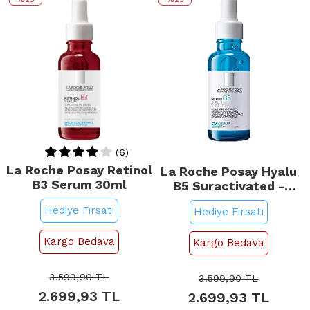
(6)
La Roche Posay Retinol
La Roche Posay Hyalu
B3 Serum 30ml
B5 Suractivated -
Hyaluronik Asit İçeren
Hediye Fırsatı
Hediye Fırsatı
Cilt Bakım Serumu
30ml
Kargo Bedava
Kargo Bedava
3.599,90
TL
3.599,90
TL
2.699,93
TL
2.699,93
TL