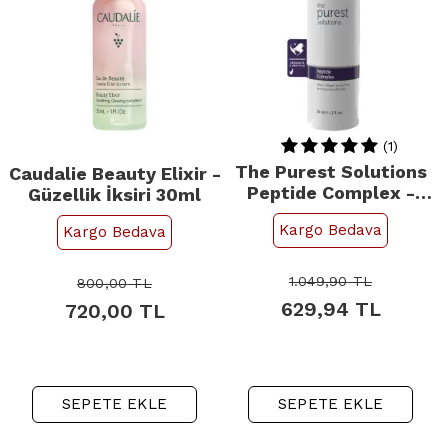
(1)
The Purest Solutions
Caudalie Beauty Elixir -
Peptide Complex -
Güzellik İksiri 30ml
Yaşlanma Karşıtı
Kargo Bedava
Kargo Bedava
Serum 30ml
1.049,90
TL
800,00
TL
629,94
TL
720,00
TL
SEPETE EKLE
SEPETE EKLE