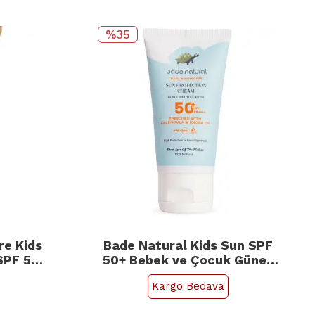
%35
re Kids
Bade Natural Kids Sun SPF
SPF 50+
50+ Bebek ve Çocuk Güneş
uyucu
Kremi 50ml
Kargo Bedava