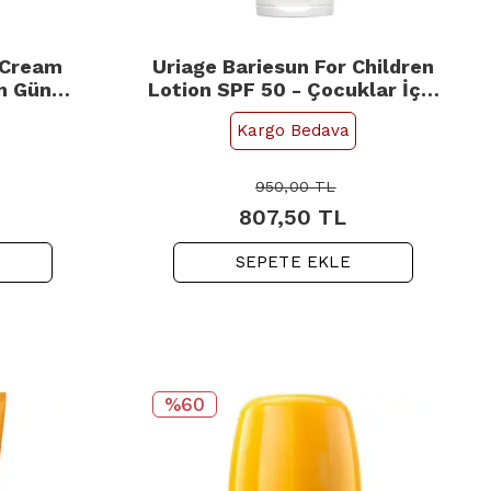
 Cream
Uriage Bariesun For Children
in Güneş
Lotion SPF 50 - Çocuklar İçin
Güneş Koruyucu 100ml
Kargo Bedava
950,00
TL
807,50
TL
SEPETE EKLE
%60