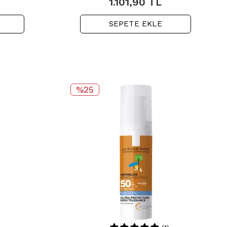
1.101,90
TL
SEPETE EKLE
%25