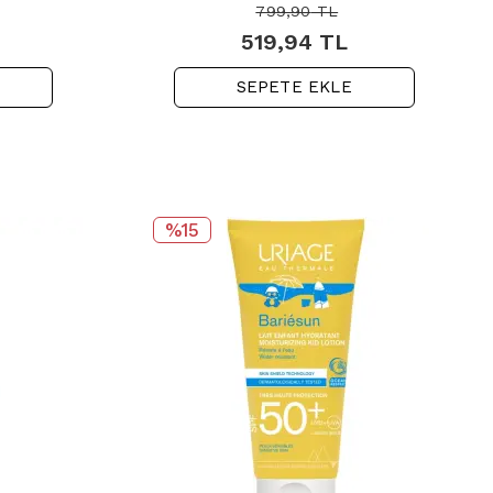
799,90
TL
519,94
TL
SEPETE EKLE
%15