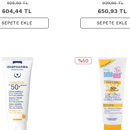
929,90
TL
929,90
TL
604,44
TL
650,93
TL
SEPETE EKLE
SEPETE EKLE
%50