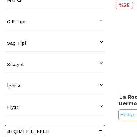
Marka
%25
Cilt Tipi
Saç Tipi
Şikayet
İçerik
La Ro
Dermo 
Fiyat
Çocukla
Hediye 
SEÇIMI FILTRELE