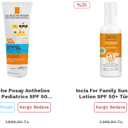
%35
che Posay Anthelios
Incia For Family Su
Pediatrics SPF 50+
Lotion SPF 50+ Tü
r İçin Güneş Losyonu
Güneş Koruyucu L
Fırsatı
Kargo Bedava
Kargo Bedava
250ml
100ml
1.899,90
TL
1.349,90
TL