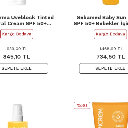
arma Uveblock Tinted
Sebamed Baby Sun
ral Cream SPF 50+
SPF 50+ Bebekler İç
kli Mineral Güneş
Kremi 75ml
Kargo Bedava
Kargo Bedava
Koruyucu 40ml
939,00
TL
1.468,99
TL
845,10
TL
734,50
TL
SEPETE EKLE
SEPETE EKLE
%30