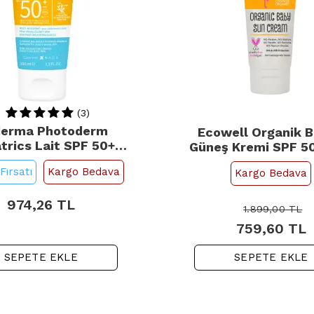
(3)
derma Photoderm
Ecowell Organik 
trics Lait SPF 50+
Güneş Kremi SPF 50
e Çocuk Güneş Kremi
Fırsatı
Kargo Bedava
Kargo Bedava
100ml
974,26
TL
1.899,00
TL
759,60
TL
SEPETE EKLE
SEPETE EKLE