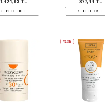
1.424,93
TL
877,44
TL
SEPETE EKLE
SEPETE EKLE
%35