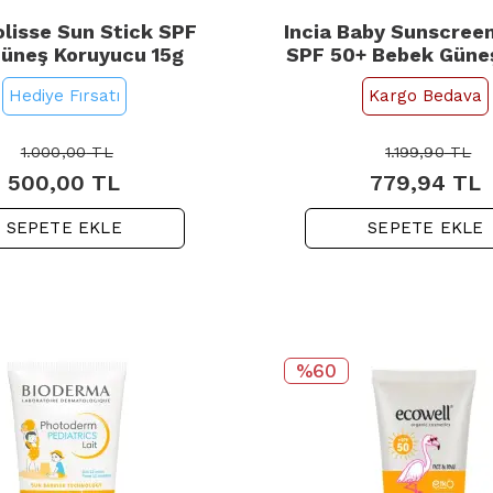
lisse Sun Stick SPF
Incia Baby Sunscree
üneş Koruyucu 15g
SPF 50+ Bebek Güne
50ml
Hediye Fırsatı
Kargo Bedava
1.000,00
TL
1.199,90
TL
500,00
TL
779,94
TL
SEPETE EKLE
SEPETE EKLE
%60