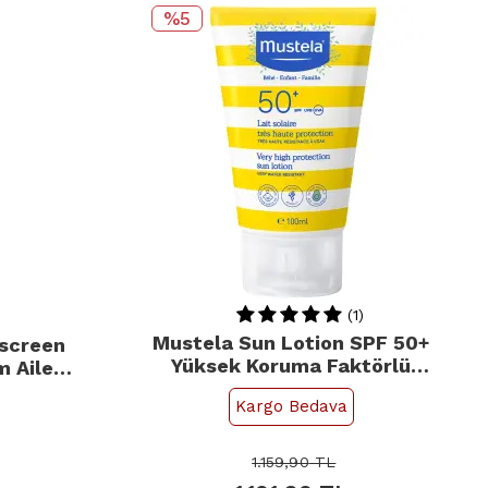
%5
(1)
Mustela Sun Lotion SPF 50+
nscreen
Yüksek Koruma Faktörlü
m Aile
Güneş Losyonu 100ml
osyon
Kargo Bedava
1.159,90
TL