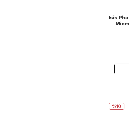
Isis Ph
Mine
Ren
%10