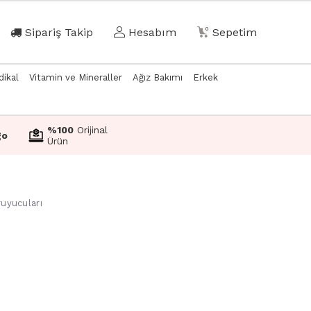
Sipariş Takip
Hesabım
0
Sepetim
dikal
Vitamin ve Mineraller
Ağız Bakımı
Erkek
%100
Orijinal
go
Ürün
uyucuları