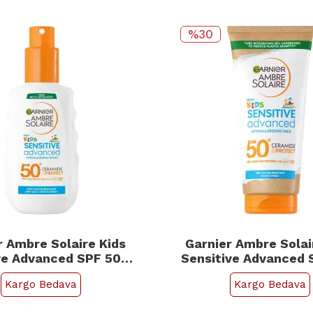
%30
r Ambre Solaire Kids
Garnier Ambre Solai
ve Advanced SPF 50 +
Sensitive Advanced 
Güneş Spreyi 150ml
Çocuk Güneş Kor
Kargo Bedava
Kargo Bedava
200ml