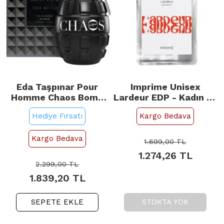
Eda Taşpınar Pour
Imprime Unisex
Homme Chaos Bomb
Lardeur EDP - Kadın ve
EDP - Erkek Parfümü
Erkek Parfümü 100ml
Hediye Fırsatı
Kargo Bedava
100ml
Kargo Bedava
1.699,00
TL
1.274,26
TL
2.299,00
TL
1.839,20
TL
SEPETE EKLE
STOKTA YOK