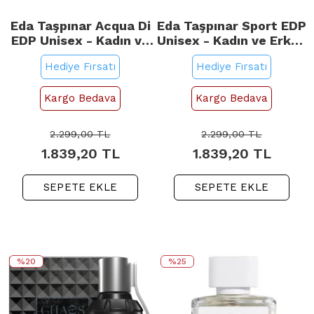
Eda Taşpınar Acqua Di
Eda Taşpınar Sport EDP
EDP Unisex - Kadın ve
Unisex - Kadın ve Erkek
Erkek Parfümü 100ml
Parfümü 100ml
Hediye Fırsatı
Hediye Fırsatı
Kargo Bedava
Kargo Bedava
2.299,00
TL
2.299,00
TL
1.839,20
TL
1.839,20
TL
SEPETE EKLE
SEPETE EKLE
%20
%25