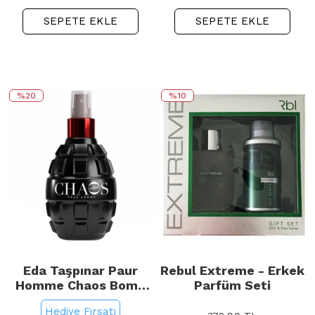
SEPETE EKLE
SEPETE EKLE
%20
%10
Eda Taşpınar Paur
Rebul Extreme - Erkek
Homme Chaos Bomb
Parfüm Seti
EDP - Erkek Parfümü
Hediye Fırsatı
200ml