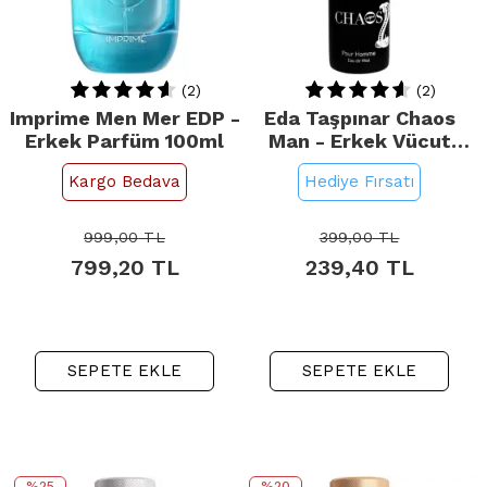
(2)
(2)
Imprime Men Mer EDP -
Eda Taşpınar Chaos
Erkek Parfüm 100ml
Man - Erkek Vücut
Spreyi 200ml
Kargo Bedava
Hediye Fırsatı
999,00
TL
399,00
TL
799,20
TL
239,40
TL
SEPETE EKLE
SEPETE EKLE
%25
%20