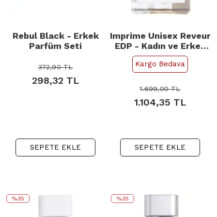
Rebul Black - Erkek
Imprime Unisex Reveur
Parfüm Seti
EDP - Kadın ve Erkek
Parfümü 100ml
Kargo Bedava
372,90
TL
298,32
TL
1.699,00
TL
1.104,35
TL
SEPETE EKLE
SEPETE EKLE
%35
%35