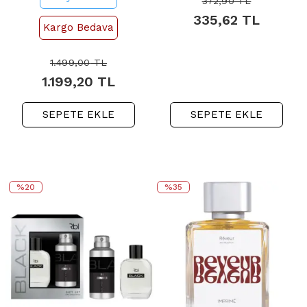
372,90
TL
335,62
TL
Kargo Bedava
1.499,00
TL
1.199,20
TL
SEPETE EKLE
SEPETE EKLE
%20
%35