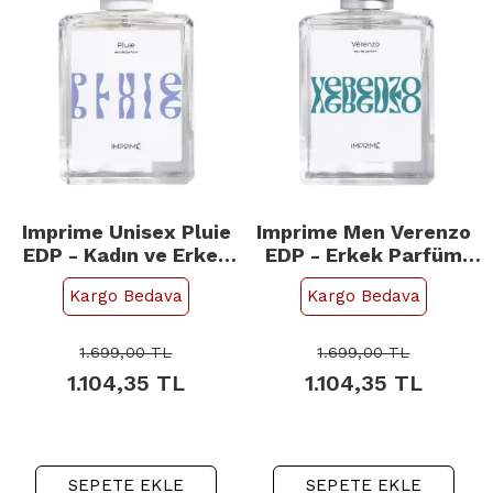
Imprime Unisex Pluie
Imprime Men Verenzo
EDP - Kadın ve Erkek
EDP - Erkek Parfüm
Parfümü 100ml
100ml
Kargo Bedava
Kargo Bedava
1.699,00
TL
1.699,00
TL
1.104,35
TL
1.104,35
TL
SEPETE EKLE
SEPETE EKLE