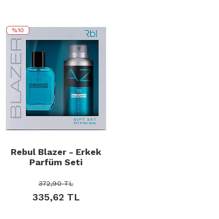
%10
Rebul Blazer - Erkek
Parfüm Seti
372,90
TL
335,62
TL