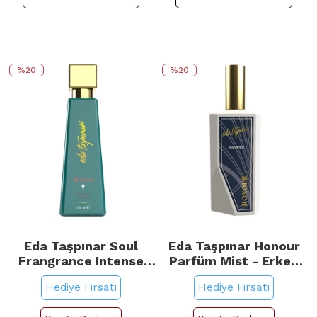
%20
%20
Eda Taşpınar Soul
Eda Taşpınar Honour
Frangrance Intense
Parfüm Mist - Erkek
EDP - Erkek Parfümü
Parfüm Vücut Spreyi
Hediye Fırsatı
Hediye Fırsatı
150ml
100ml