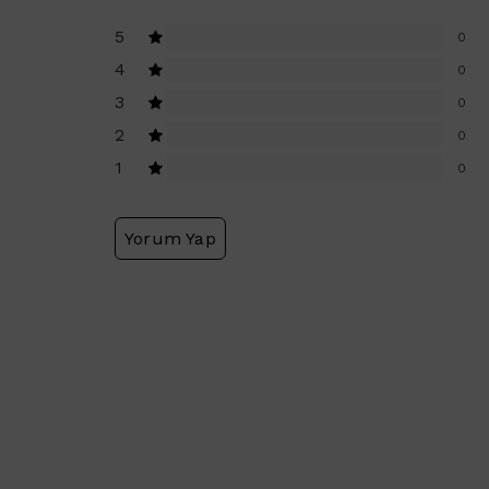
5
0
4
0
3
0
2
0
1
0
Yorum Yap