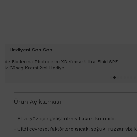
Hediyeni Sen Seç
1000 TL ve üzeri alışverişlerinizde 
SPF 50+ Antioksidan Renkli Güneş Kr
Ürün Açıklaması
- El ve yüz için geliştirilmiş bakım kremidir.
- Cildi çevresel faktörlere (sıcak, soğuk, rüzgar vb)