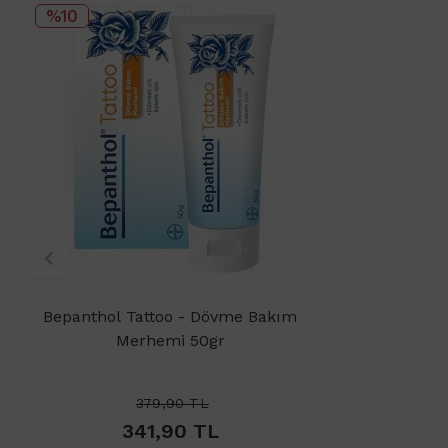
%10
Bepanthol Tattoo - Dövme Bakım
Merhemi 50gr
379,90
TL
341,90
TL