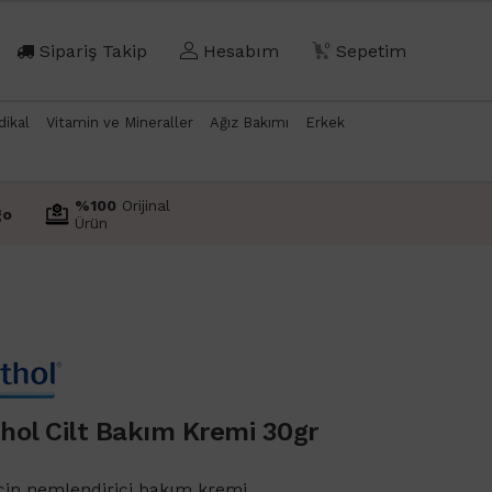
Sipariş Takip
Hesabım
0
Sepetim
dikal
Vitamin ve Mineraller
Ağız Bakımı
Erkek
%100
Orijinal
go
Ürün
hol Cilt Bakım Kremi 30gr
için nemlendirici bakım kremi