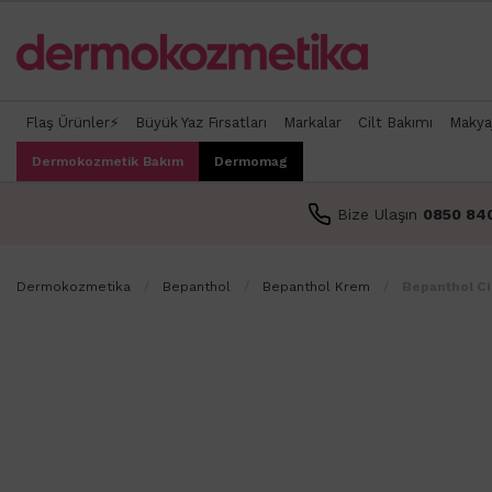
Flaş Ürünler⚡
Büyük Yaz Fırsatları
Markalar
Cilt Bakımı
Makya
Dermokozmetik Bakım
Dermomag
Bize Ulaşın
0850 84
Dermokozmetika
Bepanthol
Bepanthol Krem
Bepanthol Ci