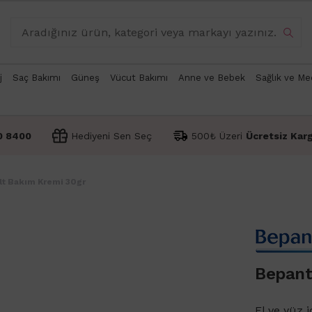
j
Saç Bakımı
Güneş
Vücut Bakımı
Anne ve Bebek
Sağlık ve Me
0 8400
Hediyeni Sen Seç
500₺ Üzeri
Ücretsiz Kar
lt Bakım Kremi 30gr
Bepant
El ve yüz 