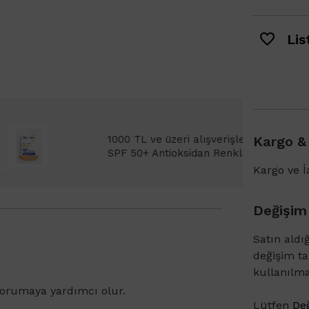
List
Bioderma Photoderm XDefense Ultra Fluid
Kargo &
emi Light 2ml hediye!
Kargo ve İa
Değişim
Satın aldı
değişim t
kullanılm
 korumaya yardımcı olur.
Lütfen
Değ