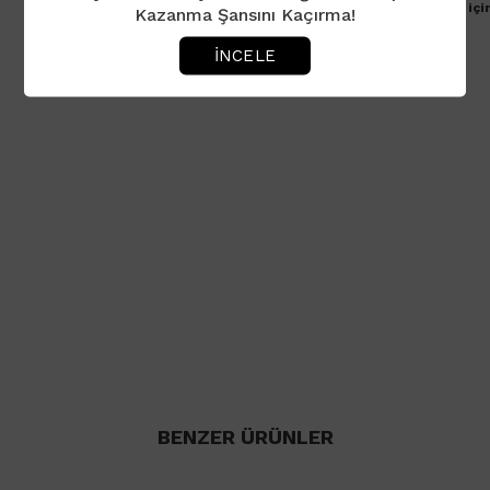
Ürün için henüz yorum eklenmemiştir. İlk yorumu yapmak içi
Kazanma Şansını Kaçırma!
İNCELE
BENZER ÜRÜNLER