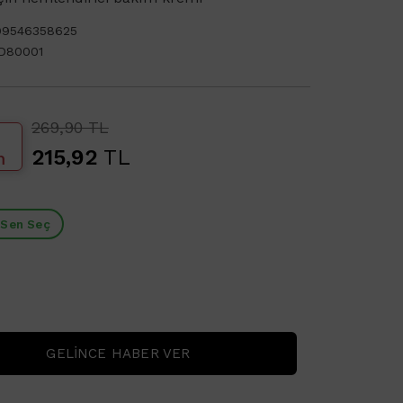
99546358625
D80001
269,90 TL
215,92
TL
m
 Sen Seç
GELINCE HABER VER