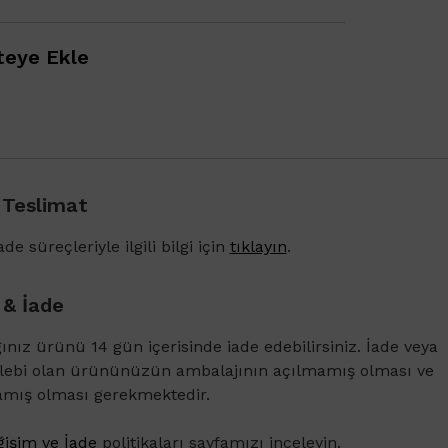
eye Ekle
 Teslimat
1500 TL ve üzeri alışverişlerinizde Vichy Dercos 
Karşıtı Bakım Şampuanı 6ml
de süreçleriyle ilgili bilgi için
tıklayın
.
 & İade
ğınız ürünü 14 gün içerisinde iade edebilirsiniz. İade veya
alebi olan ürününüzün ambalajının açılmamış olması ve
amış olması gerekmektedir.
işim ve İade
politikaları sayfamızı inceleyin.