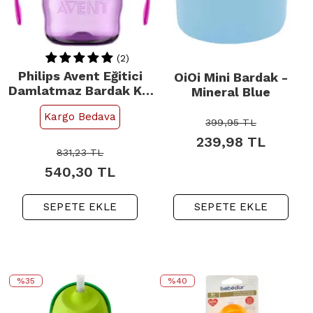
(2)
Philips Avent Eğitici
OiOi Mini Bardak -
Damlatmaz Bardak Kız
Mineral Blue
6m+ 200ml
Kargo Bedava
399,95
TL
239,98
TL
831,23
TL
540,30
TL
SEPETE EKLE
SEPETE EKLE
%35
%40