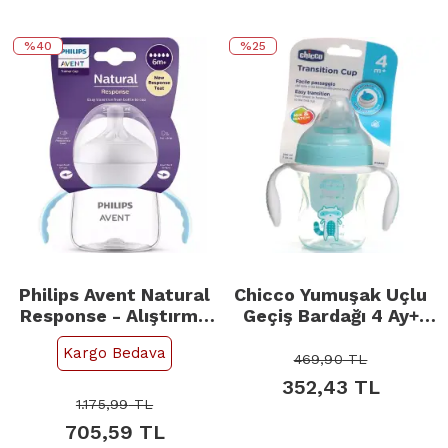
%40
%25
Philips Avent Natural
Chicco Yumuşak Uçlu
Response - Alıştırma
Geçiş Bardağı 4 Ay+
Bardağı 6+ Ay
Erkek
Kargo Bedava
469,90
TL
352,43
TL
1.175,99
TL
705,59
TL