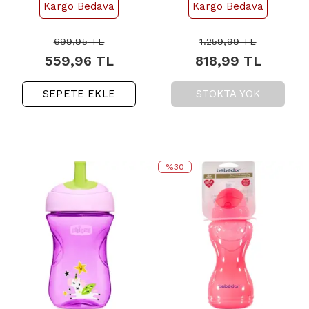
Kargo Bedava
Kargo Bedava
699,95
TL
1.259,99
TL
559,96
TL
818,99
TL
SEPETE EKLE
STOKTA YOK
%30