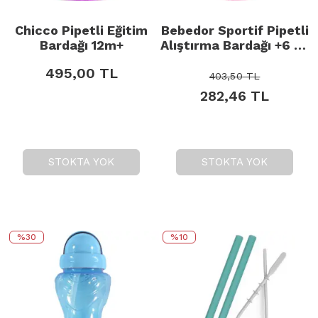
Chicco Pipetli Eğitim
Bebedor Sportif Pipetli
Bardağı 12m+
Alıştırma Bardağı +6 Ay
Neon Pembe 330ml
495,00
TL
403,50
TL
282,46
TL
STOKTA YOK
STOKTA YOK
%30
%10