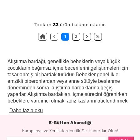
Toplam
33
ürün bulunmaktadır.
1
2
Alıştırma bardağı, genellikle bebeklerin veya küçük
çocukların bağımsız içme becerilerini geliştirmeleri için
tasarlanmış bir bardak türüdür. Bebekler genellikle
emzikli biberonlardan veya anne sütüyle beslenme
döneminden sonra, alıştırma bardaklarına geçiş
yaparlar. Alıştırma bardakları, içme sürecini öğrenirken
bebeklere yardımcı olmak, ağız kaslarını güçlendirmek
ve bağımsız içme alışkanlıklarını geliştirmek amacıyla
Daha fazla oku
kullanılır.
E-Bülten Aboneliği
Alıştırma bardakları genellikle yumuşak, damlama
önleyici özelliklere sahip emziklere sahiptir ve bu
Kampanya ve Yeniliklerden İlk Siz Haberdar Olun!
emzikler, bebeklerin içme sürecini kontrol etmelerini ve