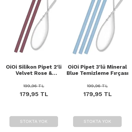
OiOi Silikon Pipet 2'li
OiOi Pipet 3'lü Mineral
Velvet Rose &
Blue Temizleme Fırçası
Temizleme Fırçası
199,96
TL
199,96
TL
179,95
TL
179,95
TL
STOKTA YOK
STOKTA YOK