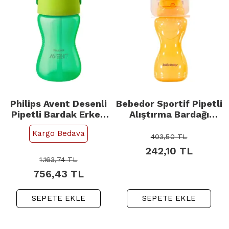
Philips Avent Desenli
Bebedor Sportif Pipetli
Pipetli Bardak Erkek
Alıştırma Bardağı
300ml
330ml +6 Ay
Kargo Bedava
403,50
TL
242,10
TL
1.163,74
TL
756,43
TL
SEPETE EKLE
SEPETE EKLE