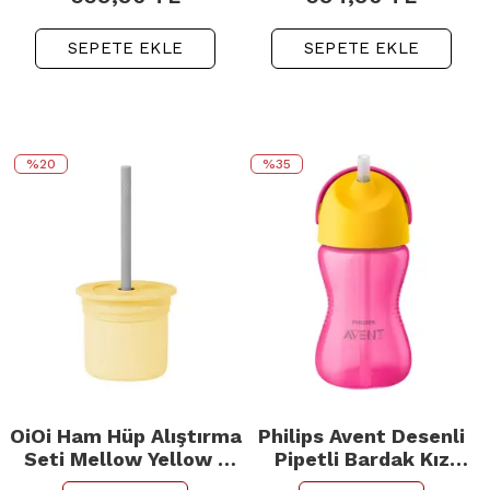
SEPETE EKLE
SEPETE EKLE
%20
%35
OiOi Ham Hüp Alıştırma
Philips Avent Desenli
Seti Mellow Yellow -
Pipetli Bardak Kız
Powder Green
300ml