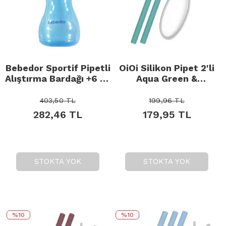
Bebedor Sportif Pipetli
OiOi Silikon Pipet 2'li
Alıştırma Bardağı +6 Ay
Aqua Green &
Mavi 330ml
Temizleme Fırçası
403,50
TL
199,96
TL
282,46
TL
179,95
TL
STOKTA YOK
STOKTA YOK
%10
%10