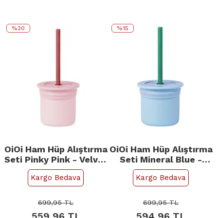
%20
%15
OiOi Ham Hüp Alıştırma
OiOi Ham Hüp Alıştırma
Seti Pinky Pink - Velvet
Seti Mineral Blue -
Rose
Aqua Green
Kargo Bedava
Kargo Bedava
699,95
TL
699,95
TL
559,96
TL
594,96
TL