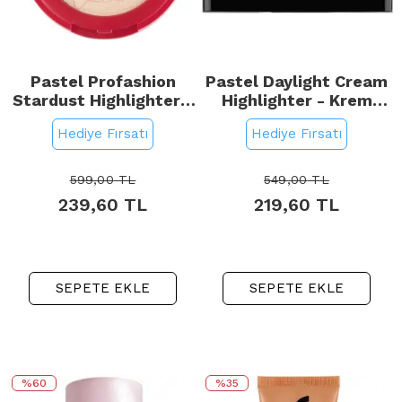
Pastel Profashion
Pastel Daylight Cream
Stardust Highlighter -
Highlighter - Krem
Aydınlatıcı No: 320
Aydınlatıcı No: 14
Hediye Fırsatı
Hediye Fırsatı
Vega
MilkyWay
599,00
TL
549,00
TL
239,60
TL
219,60
TL
SEPETE EKLE
SEPETE EKLE
%60
%35