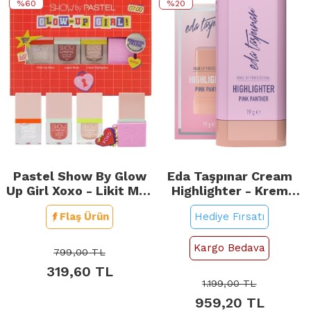
%60
%20
Pastel Show By Glow
Eda Taşpınar Cream
Up Girl Xoxo - Likit Mini
Highlighter - Krem
Kit
Stick Aydınlatıcı Pink
Flaş Ürün
Hediye Fırsatı
Panter 19gr
Kargo Bedava
799,00
TL
319,60
TL
1.199,00
TL
959,20
TL