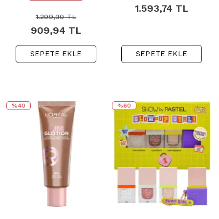
1.593,74
TL
1.299,90
TL
909,94
TL
SEPETE EKLE
SEPETE EKLE
%40
%60