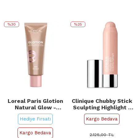
%30
%25
Loreal Paris Glotion
Clinique Chubby Stick
Natural Glow -
Sculpting Highlight -
Aydınlatıcı No: 903
Şekillendirici ve
Hediye Fırsatı
Kargo Bedava
Medium Glow 40ml
Aydınlatıcı No: 01 Hefty
Higlight
Kargo Bedava
2.125,00
TL