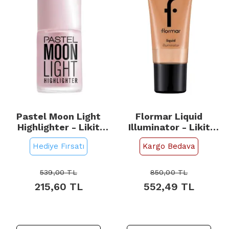
Pastel Moon Light
Flormar Liquid
Highlighter - Likit
Illuminator - Likit
Aydınlatıcı No: 100
Aydınlatıcı No: 02
Hediye Fırsatı
Kargo Bedava
Sunset Glow 35ml
539,00
TL
850,00
TL
215,60
TL
552,49
TL