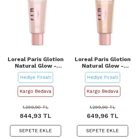
Loreal Paris Glotion
Loreal Paris Glotion
Natural Glow -
Natural Glow -
Aydınlatıcı No: 901 Fair
Aydınlatıcı No: 902
Hediye Fırsatı
Hediye Fırsatı
Glow 40ml
Light Glow 40ml
Kargo Bedava
Kargo Bedava
1.299,90
TL
1.299,90
TL
844,93
TL
649,96
TL
SEPETE EKLE
SEPETE EKLE