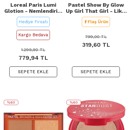
Loreal Paris Lumi
Pastel Show By Glow
Glotion - Nemlendirici
Up Girl That Girl - Likit
ve Aydınlatıcı No: 904
Mini Kit
Hediye Fırsatı
Flaş Ürün
Deep Glow 40ml
Kargo Bedava
799,00
TL
319,60
TL
1.299,90
TL
779,94
TL
SEPETE EKLE
SEPETE EKLE
%60
%60