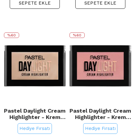
SEPETE EKLE
SEPETE EKLE
%60
%60
Pastel Daylight Cream
Pastel Daylight Cream
Highlighter - Krem
Highlighter - Krem
Aydınlatıcı No: 11
Aydınlatıcı No: 13
Hediye Fırsatı
Hediye Fırsatı
Sunrise
Sunrose