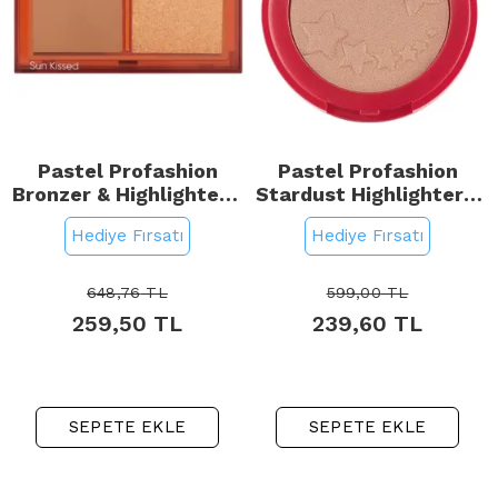
Pastel Profashion
Pastel Profashion
Bronzer & Highlighter -
Stardust Highlighter -
Bronzer ve Aydınlatıcı
Aydınlatıcı No: 321 Nova
Hediye Fırsatı
Hediye Fırsatı
Set No: 02 Tan Bronze
& Heat Glow
648,76
TL
599,00
TL
259,50
TL
239,60
TL
SEPETE EKLE
SEPETE EKLE