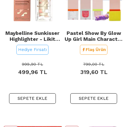
Maybelline Sunkisser
Pastel Show By Glow
Highlighter - Likit
Up Girl Main Character
Aydınlatıcı No: 22 Star
- Likit Mini Kit
Hediye Fırsatı
Flaş Ürün
Studded
999,90
TL
799,00
TL
499,96
TL
319,60
TL
SEPETE EKLE
SEPETE EKLE