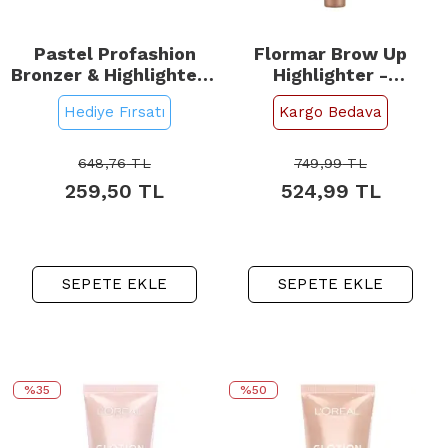
Pastel Profashion
Flormar Brow Up
Bronzer & Highlighter -
Highlighter -
Bronzer ve Aydınlatıcı
Aydınlatıcı Kaş Kalemi
Hediye Fırsatı
Kargo Bedava
Set No: 01 Natural
No: 000 Champagne
Bronze & Soft Glow
648,76
TL
749,99
TL
259,50
TL
524,99
TL
SEPETE EKLE
SEPETE EKLE
%35
%50