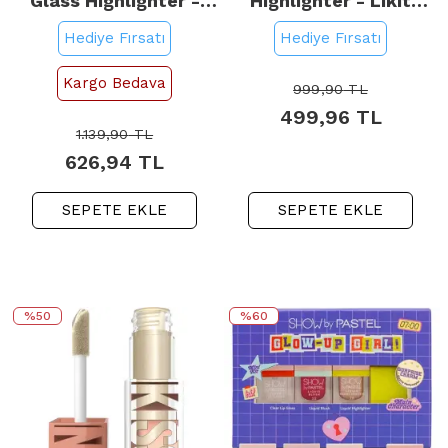
Glass Highlighter -
Highlighter - Likit
Stick Aydınlatıcı No:
Aydınlatıcı No: 20 Kiss
Hediye Fırsatı
Hediye Fırsatı
620 Glassy Pink Ballet
Of Shimmer
Kargo Bedava
999,90
TL
499,96
TL
1.139,90
TL
626,94
TL
SEPETE EKLE
SEPETE EKLE
%50
%60