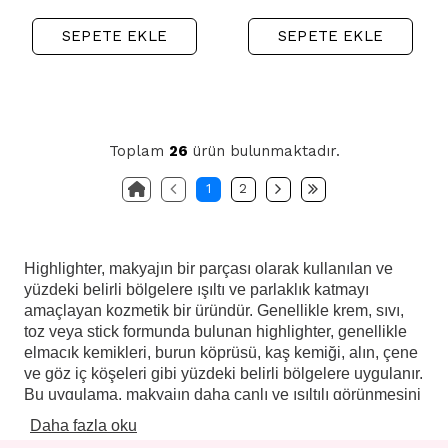
SEPETE EKLE
SEPETE EKLE
Toplam
26
ürün bulunmaktadır.
1
2
Highlighter, makyajın bir parçası olarak kullanılan ve
yüzdeki belirli bölgelere ışıltı ve parlaklık katmayı
amaçlayan kozmetik bir üründür. Genellikle krem, sıvı,
toz veya stick formunda bulunan highlighter, genellikle
elmacık kemikleri, burun köprüsü, kaş kemiği, alın, çene
ve göz iç köşeleri gibi yüzdeki belirli bölgelere uygulanır.
Bu uygulama, makyajın daha canlı ve ışıltılı görünmesini
sağlamak ve yüz hatlarını vurgulamak için kullanılır.
Daha fazla oku
Highlighter'ın temel işlevi, yüzdeki belirli bölgelere ışıltı