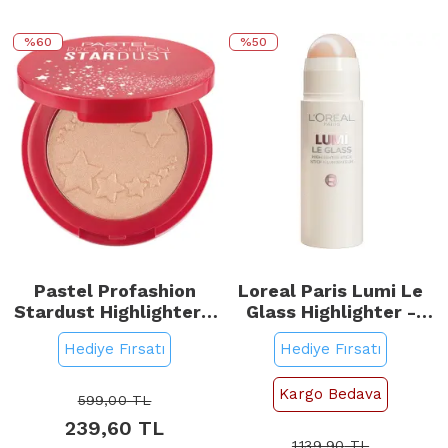
%60
%50
Pastel Profashion
Loreal Paris Lumi Le
Stardust Highlighter -
Glass Highlighter -
Aydınlatıcı No: 322
Stick Aydınlatıcı No:
Hediye Fırsatı
Hediye Fırsatı
Spica
610 Glassy Pearl Eclat
Kargo Bedava
599,00
TL
239,60
TL
1.139,90
TL