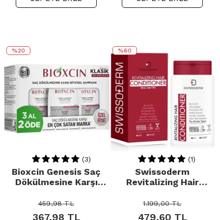
%20
%60
(3)
(1)
Bioxcin Genesis Saç
Swissoderm
Dökülmesine Karşı
Revitalizing Hair
Bitkisel Şampuan -
Conditioner -
Kuru Normal Saçlar 3
Canlandırıcı Saç Kremi
459,98
TL
1.199,00
TL
Al 2 Öde
300ml
367,98
TL
479,60
TL