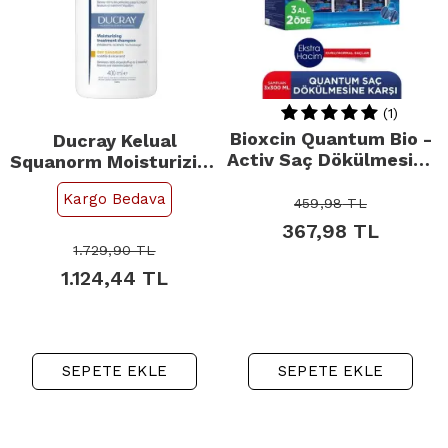
(1)
Bioxcin Quantum Bio -
Ducray Kelual
Activ Saç Dökülmesine
Squanorm Moisturizing
Karşı Şampuan -
Treatment Shampoo -
Kargo Bedava
Kuru/Normal Saçlar
Kepek Karşıtı Bakım
459,98
TL
300ml 3 Al 2 Öde
Şampuanı 400ml
367,98
TL
1.729,90
TL
1.124,44
TL
SEPETE EKLE
SEPETE EKLE