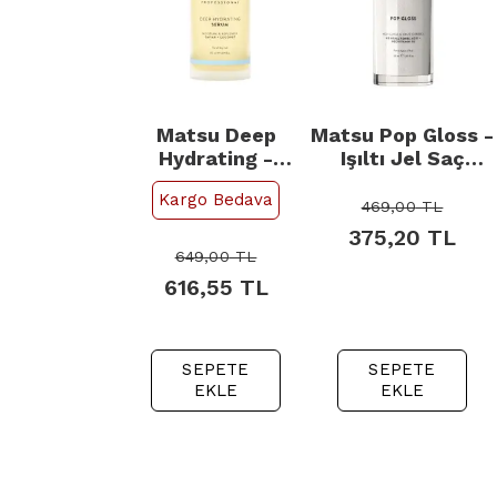
Matsu Deep
Matsu Pop Gloss -
Hydrating -
Işıltı Jel Saç
Nemlendirici Saç
Bakım Serumu
Kargo Bedava
Serumu 50ml
50ml
469,00
TL
375,20
TL
649,00
TL
616,55
TL
SEPETE
SEPETE
EKLE
EKLE