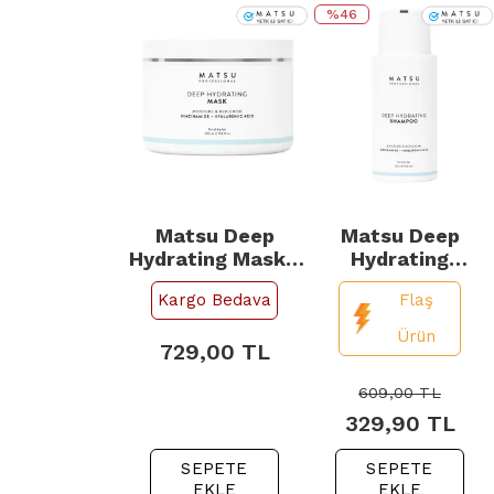
%46
{
{
Matsu Deep
Matsu Deep
Hydrating Mask -
Hydrating
Kuru Saç Yoğun
Shampoo - Yoğun
Kargo Bedava
Flaş
Nem Maskesi
Nem Şampuanı
350ml
350ml
Ürün
729,00
TL
609,00
TL
329,90
TL
SEPETE
SEPETE
EKLE
EKLE