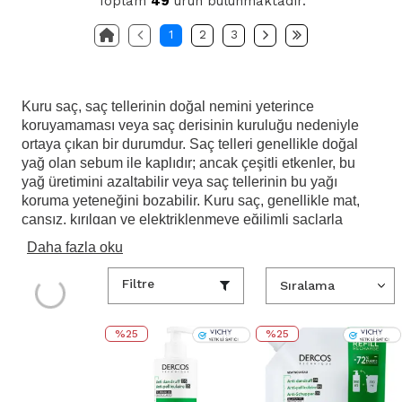
Toplam
49
ürün bulunmaktadır.
1
2
3
Kuru saç, saç tellerinin doğal nemini yeterince
koruyamaması veya saç derisinin kuruluğu nedeniyle
ortaya çıkan bir durumdur. Saç telleri genellikle doğal
yağ olan sebum ile kaplıdır; ancak çeşitli etkenler, bu
yağ üretimini azaltabilir veya saç tellerinin bu yağı
koruma yeteneğini bozabilir. Kuru saç, genellikle mat,
cansız, kırılgan ve elektriklenmeye eğilimli saçlarla
kendini gösterir.
Daha fazla oku
Kuru saçın başlıca nedenleri arasında sık sık saç
Filtre
yıkama, aşırı sıcak su kullanımı, sıkça yapılan ısıya
maruz kalma (saç kurutma makinesi, düzleştirici gibi),
kimyasal işlemler (açma, perma, saç boyama), yanlış
%25
%25
ürün kullanımı, genetik faktörler, iklim değişiklikleri ve
yetersiz beslenme bulunabilir. Bu etkenler saç tellerini
kurutabilir ve saç derisinde nem kaybına neden olabilir.
{
{