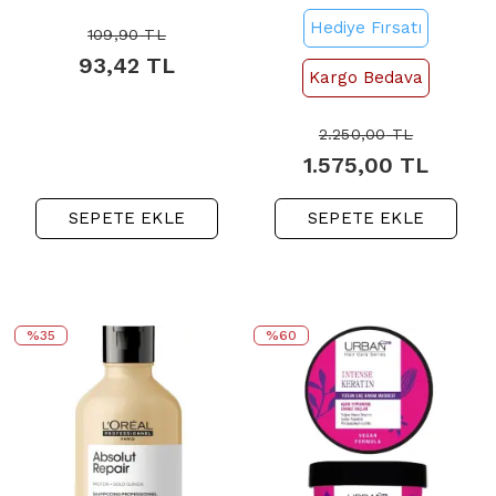
Şampuanı 500ml
Molecular Mask -
Hediye Fırsatı
Onarıcı Bakım Maskesi
109,90
TL
250ml
93,42
TL
Kargo Bedava
2.250,00
TL
1.575,00
TL
SEPETE EKLE
SEPETE EKLE
%35
%60