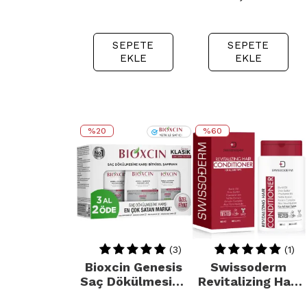
SEPETE
SEPETE
EKLE
EKLE
%20
%60
{
{
(3)
(1)
Bioxcin Genesis
Swissoderm
Saç Dökülmesine
Revitalizing Hair
Karşı Bitkisel
Conditioner -