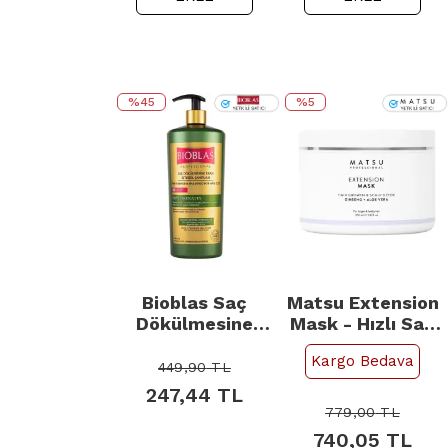
%45
%5
{
{
Bioblas Saç
Matsu Extension
Dökülmesine
Mask - Hızlı Saç
Karşı Bitkisel
Uzatmaya
Kargo Bedava
Şampuan 1000ml
Yardımcı Saç
449,90
TL
Derisi Bakım
247,44
TL
Maskesi 350ml
779,00
TL
740,05
TL