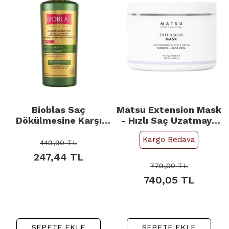
Bioblas Saç
Matsu Extension Mask
Dökülmesine Karşı
- Hızlı Saç Uzatmaya
Bitkisel Şampuan
Yardımcı Saç Derisi
Kargo Bedava
1000ml
Bakım Maskesi 350ml
449,90
TL
247,44
TL
779,00
TL
740,05
TL
SEPETE EKLE
SEPETE EKLE