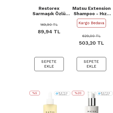
Restorex
Matsu Extension
Sarmaşık Özlü
Shampoo - Hızlı
Saç Bakım
Saç Uzatmaya
Kargo Bedava
Şampuanı - Kuru
Yardımcı At
149,90
TL
ve Yıpranmış
Kuyruğu Şampuan
89,94
TL
Saçlar 500ml
350ml
629,00
TL
503,20
TL
SEPETE
SEPETE
EKLE
EKLE
%5
%20
{
{