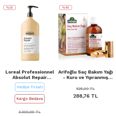
%25
%45
Loreal Professionnel
Arifoğlu Saç Bakım Yağı
Absolut Repair
- Kuru ve Yıpranmış
Shampoo - Onarıcı
Saçlar 100ml
Hediye Fırsatı
Etkili Saç Bakım
525,00
TL
Şampuanı 1500ml
288,76
TL
Kargo Bedava
3.330,00
TL