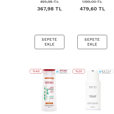
Şampuan - Kuru
Canlandırıcı Saç
459,98
TL
1.199,00
TL
Normal Saçlar 3
Kremi 300ml
367,98
TL
479,60
TL
Al 2 Öde
SEPETE
SEPETE
EKLE
EKLE
%40
%20
{
{