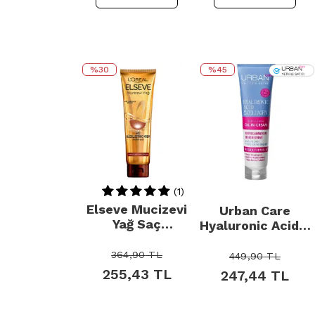
%30
%45
{
{
(1)
Elseve Mucizevi
Urban Care
Yağ Saç
Hyaluronic Acid &
Güzelleştirici
Collagen -
Bakım Kremi
Durulanmayan
364,90
TL
449,90
TL
150ml
Saç Bakım Kremi
255,43
TL
247,44
TL
150ml