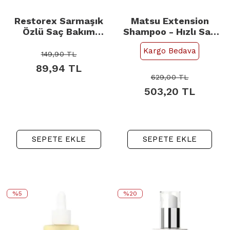
Restorex Sarmaşık
Matsu Extension
Özlü Saç Bakım
Shampoo - Hızlı Saç
Şampuanı - Kuru ve
Uzatmaya Yardımcı At
Kargo Bedava
Yıpranmış Saçlar
Kuyruğu Şampuan
149,90
TL
500ml
350ml
89,94
TL
629,00
TL
503,20
TL
SEPETE EKLE
SEPETE EKLE
%5
%20