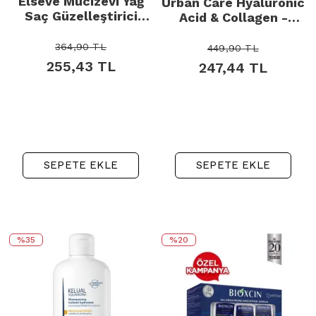
Elseve Mucizevi Yağ
Urban Care Hyaluronic
Saç Güzelleştirici
Acid & Collagen -
Bakım Kremi 150ml
Durulanmayan Saç
Bakım Kremi 150ml
364,90
TL
449,90
TL
255,43
TL
247,44
TL
SEPETE EKLE
SEPETE EKLE
%35
%20