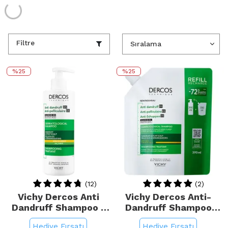
Filtre
%25
%25
(12)
(2)
Vichy Dercos Anti
Vichy Dercos Anti-
Dandruff Shampoo -
Dandruff Shampoo
Kepek Karşıtı Şampuan
Refill - Kuru Saç Kepek
Hediye Fırsatı
Hediye Fırsatı