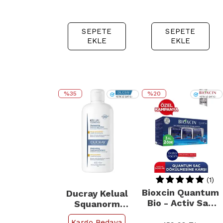
SEPETE
SEPETE
EKLE
EKLE
%35
%20
{
{
(1)
Bioxcin Quantum
Ducray Kelual
Bio - Activ Saç
Squanorm
Dökülmesine
Moisturizing
Kargo Bedava