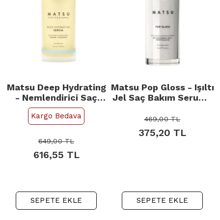
Matsu Deep Hydrating
Matsu Pop Gloss - Işıltı
- Nemlendirici Saç
Jel Saç Bakım Serumu
Serumu 50ml
50ml
Kargo Bedava
469,00
TL
375,20
TL
649,00
TL
616,55
TL
SEPETE EKLE
SEPETE EKLE