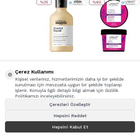
%35
%60
{
{
Loreal
Urban Care
Professionnel
Intense & Keratin
Çerez Kullanımı
Absolut Repair
2 Minute Butter
Kişisel verileriniz, hizmetlerimizin daha iyi bir şekilde
Hediye Fırsatı
Shampoo -
Cream - Saç
sunulması için mevzuata uygun bir şekilde toplanıp
659,90
TL
işlenir. Konuyla ilgili detaylı bilgi almak için Gizlilik
Onarıcı Etkili
Bakım Kürü 230ml
263,96
TL
Politikamızı inceleyebilirsiniz.
Bakım Şampuanı
Kargo Bedava
300ml
Çerezleri Özelleştir
1.350,00
TL
Hepsini Reddet
877,50
TL
Hepsini Kabul Et
SEPETE
SEPETE
EKLE
EKLE