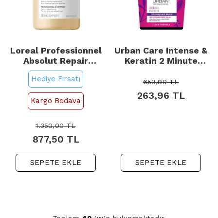
Loreal Professionnel
Urban Care Intense &
Absolut Repair
Keratin 2 Minute
Shampoo - Onarıcı
Butter Cream - Saç
Hediye Fırsatı
Etkili Bakım Şampuanı
Bakım Kürü 230ml
659,90
TL
300ml
263,96
TL
Kargo Bedava
1.350,00
TL
877,50
TL
SEPETE EKLE
SEPETE EKLE