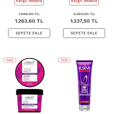
Kargo Bedava
Kargo Bedava
1.944,00
TL
2.250,00
TL
1.263,60
TL
1.237,50
TL
SEPETE EKLE
SEPETE EKLE
%60
%35