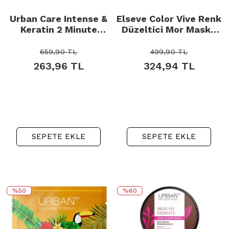
Urban Care Intense &
Elseve Color Vive Renk
Keratin 2 Minute
Düzeltici Mor Maske
Butter Cream - Saç
150ml
Bakım Kürü 230ml
659,90
TL
499,90
TL
263,96
TL
324,94
TL
SEPETE EKLE
SEPETE EKLE
%50
%60