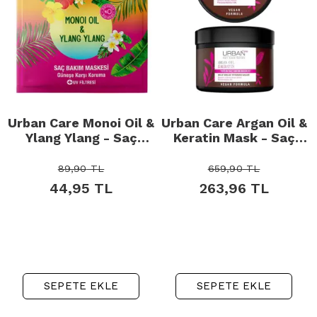
Urban Care Monoi Oil &
Urban Care Argan Oil &
Ylang Ylang - Saç
Keratin Mask - Saç
Bakım Maskesi 50ml
Bakım Maskesi 230ml
89,90
TL
659,90
TL
44,95
TL
263,96
TL
SEPETE EKLE
SEPETE EKLE