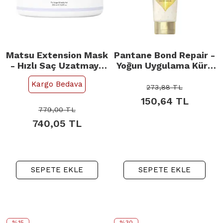
Matsu Extension Mask
Pantane Bond Repair -
- Hızlı Saç Uzatmaya
Yoğun Uygulama Kürü
Yardımcı Saç Derisi
150ml
Kargo Bedava
Bakım Maskesi 350ml
273,88
TL
150,64
TL
779,00
TL
740,05
TL
SEPETE EKLE
SEPETE EKLE
%15
%30