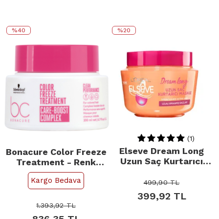
%40
%20
(1)
Elseve Dream Long
Bonacure Color Freeze
Uzun Saç Kurtarıcı
Treatment - Renk
Maske 300ml
Koruyucu Kür 200ml
Kargo Bedava
499,90
TL
399,92
TL
1.393,92
TL