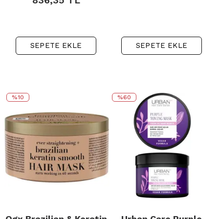
836,35
TL
SEPETE EKLE
SEPETE EKLE
%10
%60
Ogx Brazilian & Keratin
Urban Care Purple