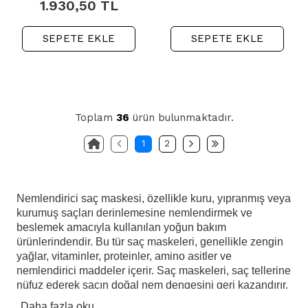
1.930,50
TL
SEPETE EKLE
SEPETE EKLE
Toplam
36
ürün bulunmaktadır.
1
2
Nemlendirici saç maskesi, özellikle kuru, yıpranmış veya
kurumuş saçları derinlemesine nemlendirmek ve
beslemek amacıyla kullanılan yoğun bakım
ürünlerindendir. Bu tür saç maskeleri, genellikle zengin
yağlar, vitaminler, proteinler, amino asitler ve
nemlendirici maddeler içerir. Saç maskeleri, saç tellerine
nüfuz ederek saçın doğal nem dengesini geri kazandırır,
kuruluğu azaltır ve saçın elastikiyetini artırarak daha
Daha fazla oku