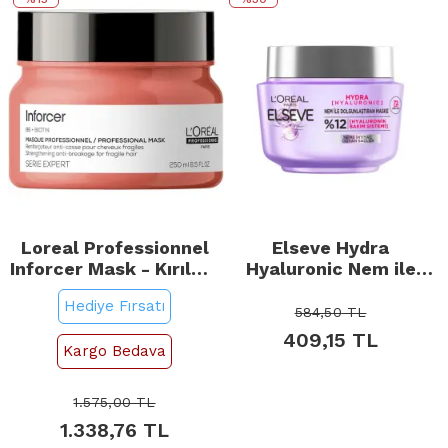
Loreal Professionnel
Elseve Hydra
Inforcer Mask - Kırılma
Hyaluronic Nem ile
Karşıtı Saç Bakım
Dolgunlaştıran Saç
Hediye Fırsatı
Maskesi 250ml
Maskesi 300ml
584,50
TL
409,15
TL
Kargo Bedava
1.575,00
TL
1.338,76
TL