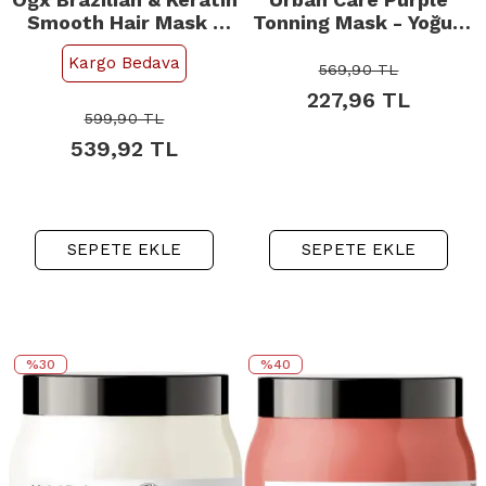
Smooth Hair Mask -
Tonning Mask - Yoğun
Saç Bakım Maskesi
Saç Bakım Maskesi
Kargo Bedava
300ml
230ml
569,90
TL
227,96
TL
599,90
TL
539,92
TL
SEPETE EKLE
SEPETE EKLE
%30
%40