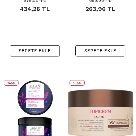
579,00
TL
659,90
TL
230ml
434,26
TL
263,96
TL
SEPETE EKLE
SEPETE EKLE
%55
%40