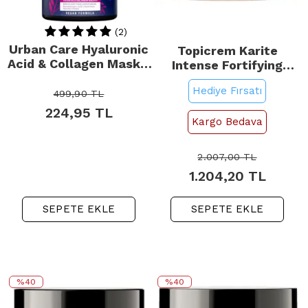
(2)
Urban Care Hyaluronic
Topicrem Karite
Acid & Collagen Mask -
Intense Fortifying
Saç Bakım Maskesi
Mask - Yoğun
Hediye Fırsatı
230ml
Nemlendirici Saç
499,90
TL
Maskesi 250ml
224,95
TL
Kargo Bedava
2.007,00
TL
1.204,20
TL
SEPETE EKLE
SEPETE EKLE
%40
%40