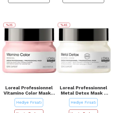
%35
%45
Loreal Professionnel
Loreal Professionnel
Vitamino Color Mask -
Metal Detox Mask -
Renk Koruyucu Saç
Detoks Etkili Saç
Hediye Fırsatı
Hediye Fırsatı
Bakım Maskesi 250ml
Bakım Maskesi 250ml