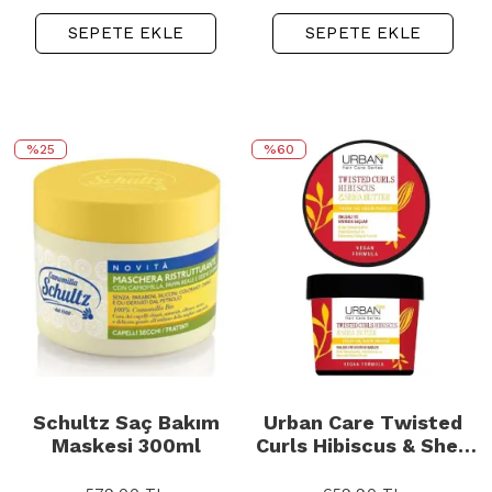
SEPETE EKLE
SEPETE EKLE
%25
%60
Schultz Saç Bakım
Urban Care Twisted
Maskesi 300ml
Curls Hibiscus & Shea
Butter Mask - Yoğun
Saç Bakım Maskesi