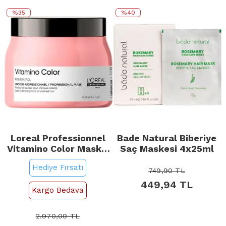
%35
%40
Loreal Professionnel
Bade Natural Biberiye
Vitamino Color Mask -
Saç Maskesi 4x25ml
Renk Koruyucu Saç
Hediye Fırsatı
Bakım Maskesi 500ml
749,90
TL
449,94
TL
Kargo Bedava
2.970,00
TL