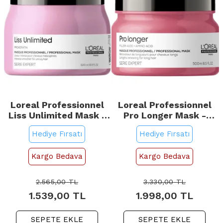
Loreal Professionnel
Loreal Professionnel
Liss Unlimited Mask -
Pro Longer Mask -
Elektriklenme Karşıtı
Uzun Saç Bakım
Hediye Fırsatı
Hediye Fırsatı
Bakım Maskesi 500ml
Maskesi 500ml
Kargo Bedava
Kargo Bedava
2.565,00
TL
3.330,00
TL
1.539,00
TL
1.998,00
TL
SEPETE EKLE
SEPETE EKLE