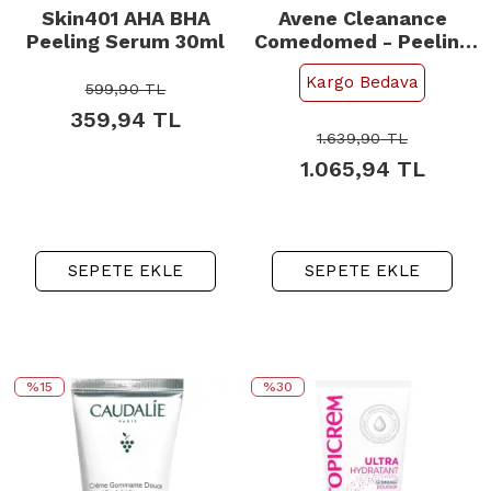
Skin401 AHA BHA
Avene Cleanance
Peeling Serum 30ml
Comedomed - Peeling
Etkili Krem 40ml
Kargo Bedava
599,90
TL
359,94
TL
1.639,90
TL
1.065,94
TL
SEPETE EKLE
SEPETE EKLE
%15
%30