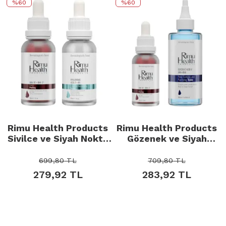
%60
%60
Rimu Health Products
Rimu Health Products
Sivilce ve Siyah Nokta
Gözenek ve Siyah
Karşıtı Cilt Bakım Seti
Nokta Karşıtı Cilt
Bakım Seti
699,80
TL
709,80
TL
279,92
TL
283,92
TL