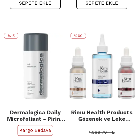
SEPETE EKLE
SEPETE EKLE
%15
%60
Dermalogica Daily
Rimu Health Products
Microfoliant - Pirinç
Gözenek ve Leke
Tozu Günlük Peeling
Karşıtı Canlandırıcı
Kargo Bedava
74gr
Etkili Cilt Bakım Seti
1.069,70
TL