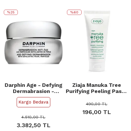
%25
%60
Darphin Age - Defying
Ziaja Manuka Tree
Dermabrasion -
Purifying Peeling Paste
Aydınlatıcı Etkili
- Arındırıcı Peeling
Kargo Bedava
Peeling 50ml
75ml
490,00
TL
196,00
TL
4.510,00
TL
3.382,50
TL