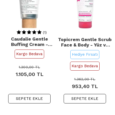
(1)
Caudalie Gentle
Topicrem Gentle Scrub
Buffing Cream -
Face & Body - Yüz ve
Hassas Ciltler İçin
Vücut Peelingi 200ml
Kargo Bedava
Hediye Fırsatı
Krem Peeling 75ml
Kargo Bedava
1.300,00
TL
1.105,00
TL
1.362,00
TL
953,40
TL
SEPETE EKLE
SEPETE EKLE