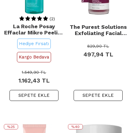
(2)
La Roche Posay
The Purest Solutions
Effaclar Mikro Peeling
Exfoliating Facial
Temizleyici Jel 400ml
Peeling 30ml
Hediye Fırsatı
829,90
TL
497,94
TL
Kargo Bedava
1.549,90
TL
1.162,43
TL
SEPETE EKLE
SEPETE EKLE
%25
%40