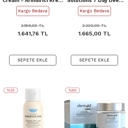
Cream - Arındırıcı Krem
Solutions 7 Day Deep
Peeling 100ml
Pore Cleanse Scrub -
Kargo Bedava
Kargo Bedava
Peeling 125ml
2.189,00
TL
2.220,00
TL
1.641,76
TL
1.665,00
TL
SEPETE EKLE
SEPETE EKLE
%20
%60