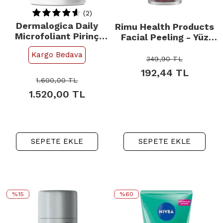
(2)
Dermalogica Daily
Rimu Health Products
Microfoliant Pirinç
Facial Peeling - Yüz
Tozu Günlük Peeling
Peelingi 30ml
Kargo Bedava
13gr
349,90
TL
192,44
TL
1.600,00
TL
1.520,00
TL
SEPETE EKLE
SEPETE EKLE
%15
%60