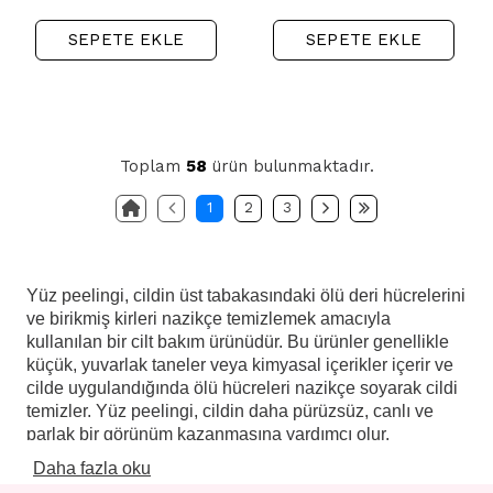
SEPETE EKLE
SEPETE EKLE
Toplam
58
ürün bulunmaktadır.
1
2
3
Yüz peelingi, cildin üst tabakasındaki ölü deri hücrelerini
ve birikmiş kirleri nazikçe temizlemek amacıyla
kullanılan bir cilt bakım ürünüdür. Bu ürünler genellikle
küçük, yuvarlak taneler veya kimyasal içerikler içerir ve
cilde uygulandığında ölü hücreleri nazikçe soyarak cildi
temizler. Yüz peelingi, cildin daha pürüzsüz, canlı ve
parlak bir görünüm kazanmasına yardımcı olur.
Yüz peelinginin temel işlevi, cildin doğal yenilenme
Daha fazla oku
sürecini desteklemektir. Bu süreçte cilt, eski ve ölü