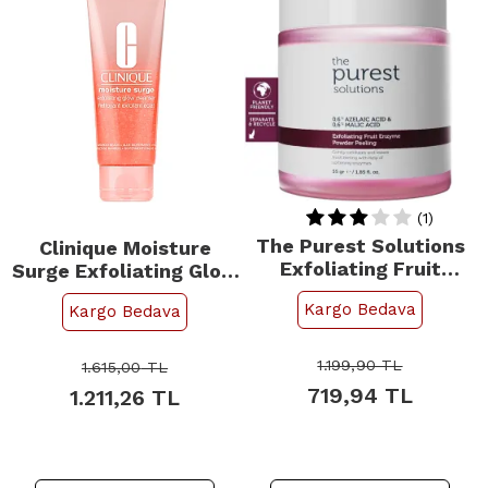
(1)
The Purest Solutions
Clinique Moisture
Exfoliating Fruit
Surge Exfoliating Glow
Enzyme Powder
Cleanser - Peeling
Kargo Bedava
Kargo Bedava
Peeling - Toz Peeling
Etkili Aydınlatıcı
55gr
Temizleyici 125ml
1.199,90
TL
1.615,00
TL
719,94
TL
1.211,26
TL