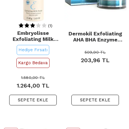
(1)
Embryolisse
Dermokil Exfoliating
Exfoliating Milk
AHA BHA Enzyme
Powder - Toz Peeling
Peeling Powder - Toz
Hediye Fırsatı
40gr
Peeling 50gr
509,90
TL
203,96
TL
Kargo Bedava
1.580,00
TL
1.264,00
TL
SEPETE EKLE
SEPETE EKLE