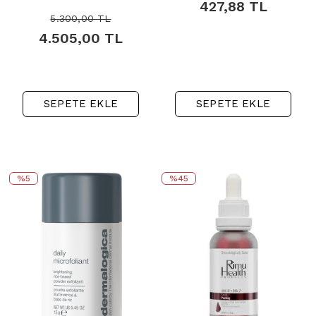
427,88
TL
5.300,00
TL
4.505,00
TL
SEPETE EKLE
SEPETE EKLE
%5
%45