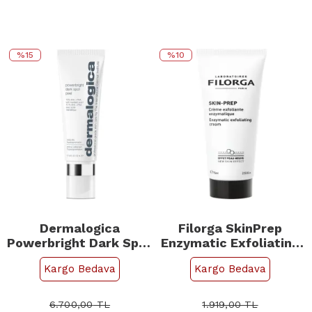
%15
%10
Dermalogica
Filorga SkinPrep
Powerbright Dark Spot
Enzymatic Exfoliating
Peel - Leke Karşıtı
Cream - Peeling Krem
Kargo Bedava
Kargo Bedava
Peeling 50ml
75ml
6.700,00
TL
1.919,00
TL