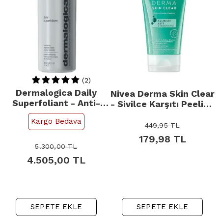
(2)
Dermalogica Daily
Nivea Derma Skin Clear
Superfoliant - Anti-
- Sivilce Karşıtı Peeling
Aging Etkili Toz
150ml
Kargo Bedava
Temizleyici 57gr
449,95
TL
179,98
TL
5.300,00
TL
4.505,00
TL
SEPETE EKLE
SEPETE EKLE