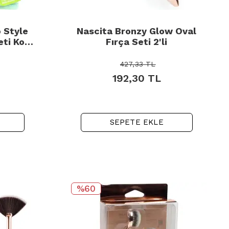
 Style
Nascita Bronzy Glow Oval
eti Kod:
Fırça Seti 2'li
427,33
TL
192,30
TL
SEPETE EKLE
%60