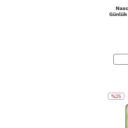
Nasc
Günlük 
%25