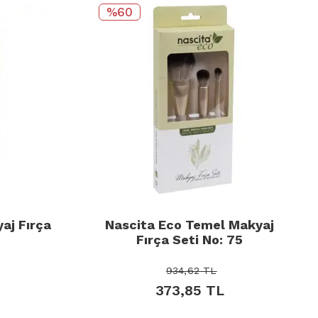
%60
aj Fırça
Nascita Eco Temel Makyaj
Fırça Seti No: 75
934,62
TL
373,85
TL