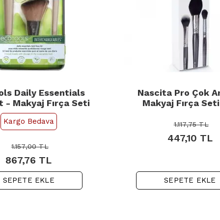
ls Daily Essentials
Nascita Pro Çok A
t - Makyaj Fırça Seti
Makyaj Fırça Seti
Kargo Bedava
1.117,75
TL
447,10
TL
1.157,00
TL
867,76
TL
SEPETE EKLE
SEPETE EKLE