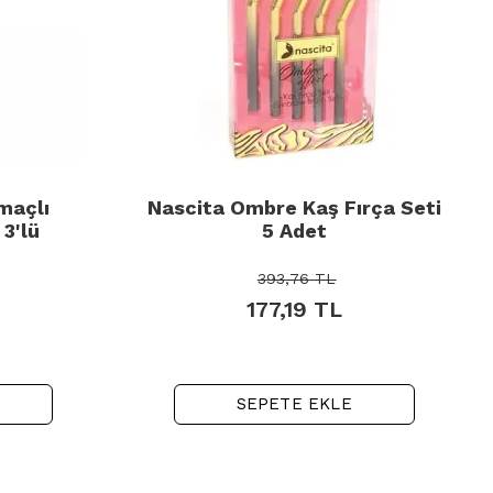
maçlı
Nascita Ombre Kaş Fırça Seti
 3'lü
5 Adet
393,76
TL
177,19
TL
SEPETE EKLE