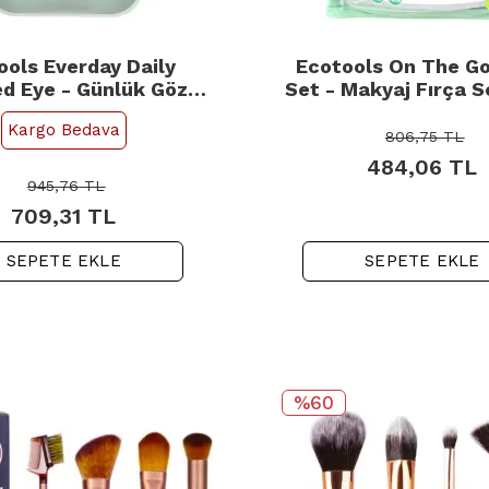
ools Everday Daily
Ecotools On The Go
ed Eye - Günlük Göz
Set - Makyaj Fırça S
aj Seti Kod: 1627
1613
Kargo Bedava
806,75
TL
484,06
TL
945,76
TL
709,31
TL
SEPETE EKLE
SEPETE EKLE
%60