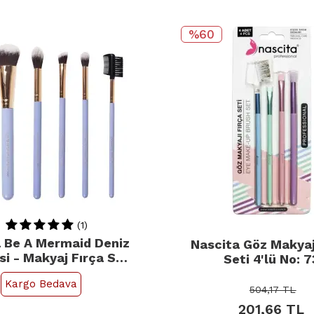
%60
(1)
 Be A Mermaid Deniz
Nascita Göz Makyaj
isi - Makyaj Fırça Seti
Seti 4'lü No: 7
Kutulu
Kargo Bedava
504,17
TL
201,66
TL