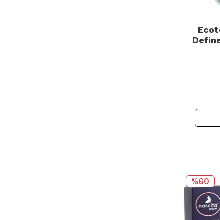
Ecot
Defin
Maky
%60