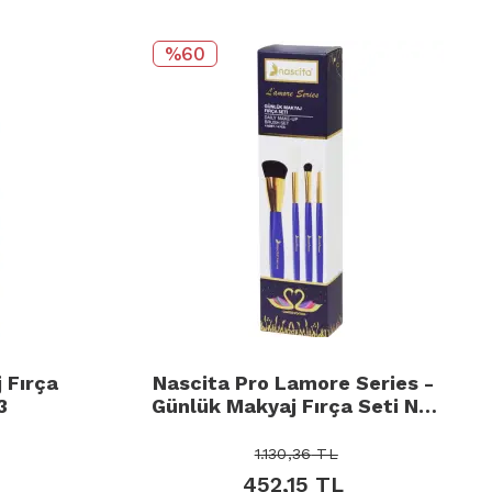
%60
 Fırça
Nascita Pro Lamore Series -
3
Günlük Makyaj Fırça Seti No:
107
1.130,36
TL
452,15
TL