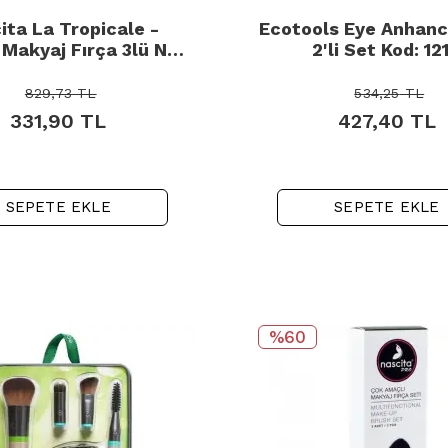
ita La Tropicale -
Ecotools Eye Anhanc
Makyaj Fırça 3lü No:
2'li Set Kod: 12
93
829,73
TL
534,25
TL
331,90
TL
427,40
TL
SEPETE EKLE
SEPETE EKLE
%60