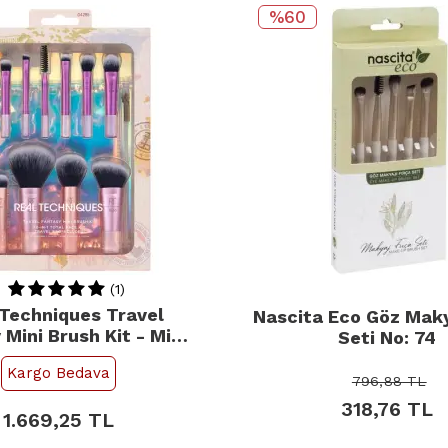
%60
(1)
 Techniques Travel
Nascita Eco Göz Maky
 Mini Brush Kit - Mini
Seti No: 74
yahat Fırça Seti
Kargo Bedava
796,88
TL
318,76
TL
1.669,25
TL