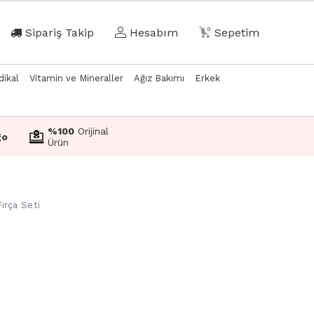
Sipariş Takip
Hesabım
0
Sepetim
dikal
Vitamin ve Mineraller
Ağız Bakımı
Erkek
%100
Orijinal
go
Ürün
ırça Seti