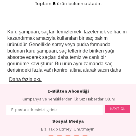
Toplam
5
ürün bulunmaktadır.
Kuru şampuan, saçları temizlemek, tazelemek ve hacim
kazandırmak amacıyla kullanılan bir saç bakım
ürünüdür. Genellikle sprey veya pudra formunda
bulunan kuru şampuan, saç tellerinde biriken yağı
absorbe ederek saçları daha temiz ve canlı bir
görünüme kavuşturur. Bu ürün aynı zamanda saç
derisindeki fazla yağı kontrol altına alarak saçın daha
uzun süre temiz kalmasına yardımcı olur.
Daha fazla oku
Kuru şampuanın temel işlevi, saçları yıkamadan önce
E-Bülten Aboneliği
veya yıkama aralarında saçları temizlemek ve
tazelemektir. Bu özellikle yoğun yaşam tarzına sahip
Kampanya ve Yeniliklerden İlk Siz Haberdar Olun!
olanlar, seyahat edenler veya su kullanımına kısıtlı olan
KAYIT OL
durumlarda pratik bir çözüm sunar. Kuru şampuanın
içeriğinde genellikle nişasta, talk pudrası veya benzeri
Sosyal Medya
absorbe edici maddeler bulunur. Bu maddeler, saçtaki
Bizi Takip Etmeyi Unutmayın!
fazla yağı emer ve saçların daha temiz ve hacimli