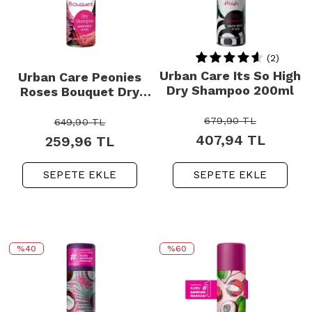
(2)
Urban Care Its So High
Urban Care Peonies
Dry Shampoo 200ml
Roses Bouquet Dry
Shampoo - Kuru
Şampuan 200ml
679,90
TL
649,90
TL
407,94
TL
259,96
TL
SEPETE EKLE
SEPETE EKLE
%40
%60