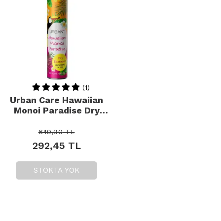
(1)
Urban Care Hawaiian
Monoi Paradise Dry
Shampoo - Kuru
Şampuan 200ml
649,90
TL
292,45
TL
STOKTA YOK