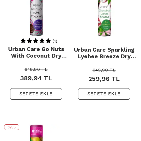
(1)
Urban Care Go Nuts
Urban Care Sparkling
With Coconut Dry
Lyehee Breeze Dry
Shampoo 200ml
Shampoo - Kuru
Şampuan 200ml
649,90
TL
649,90
TL
389,94
TL
259,96
TL
SEPETE EKLE
SEPETE EKLE
%55