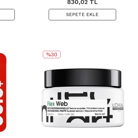
830,02
TL
SEPETE EKLE
%30