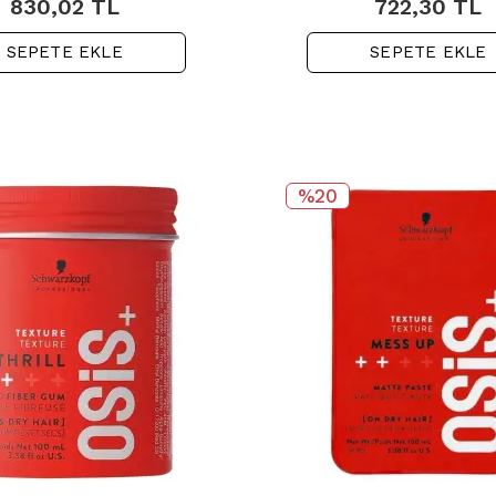
830,02
TL
722,30
TL
SEPETE EKLE
SEPETE EKLE
%20