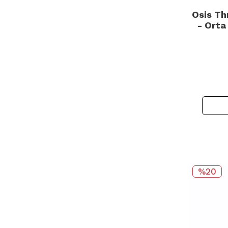
Osis Th
- Orta
S
%20