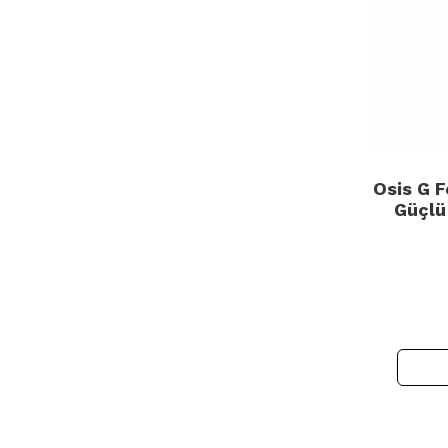
Osis G F
Güçlü