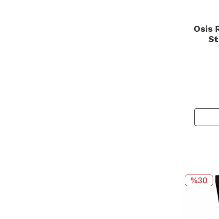
Osis 
St
Şek
%30