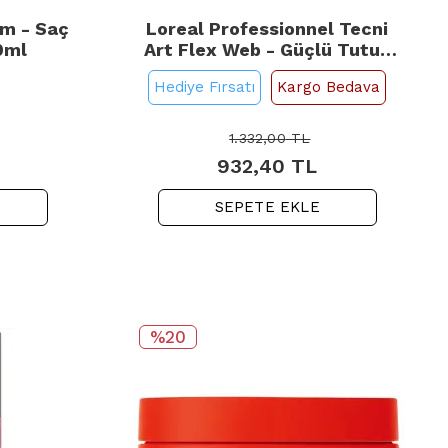
m - Saç
Loreal Professionnel Tecni
00ml
Art Flex Web - Güçlü Tutuş
Saç Şekillendirici 150ml
Hediye Fırsatı
Kargo Bedava
1.332,00
TL
932,40
TL
SEPETE EKLE
%20