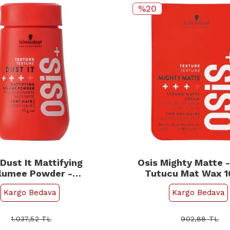
%20
 Dust It Mattifying
Osis Mighty Matte 
lumee Powder -
Tutucu Mat Wax 
ştırıcı Pudra 10gr
Kargo Bedava
Kargo Bedava
1.037,52
TL
902,88
TL