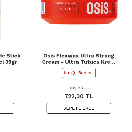
de Stick
Osis Flexwax Ultra Strong
ci 35gr
Cream - Ultra Tutucu Krem
Wax 85ml
Kargo Bedava
902,88
TL
722,30
TL
SEPETE EKLE