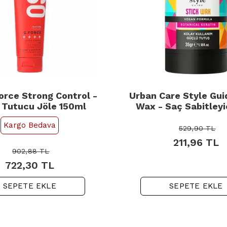
orce Strong Control -
Urban Care Style Gui
 Tutucu Jöle 150ml
Wax - Saç Sabitleyi
Kargo Bedava
529,90
TL
211,96
TL
902,88
TL
722,30
TL
SEPETE EKLE
SEPETE EKLE