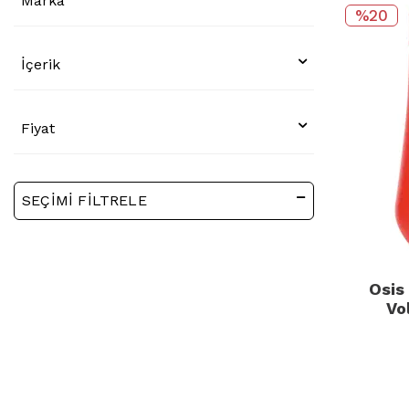
Marka
%20
İçerik
Fiyat
SEÇIMI FILTRELE
Osis
Vo
Matla