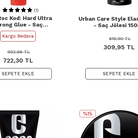
(1)
Roc Kod: Hard Ultra
Urban Care Style Elas
rong Glue - Saç
- Saç Jölesi 15
illendirici 150ml
Kargo Bedava
619,90
TL
309,95
TL
902,88
TL
722,30
TL
SEPETE EKLE
SEPETE EKLE
%15