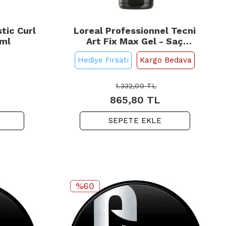
tic Curl
Loreal Professionnel Tecni
0ml
Art Fix Max Gel - Saç
Sabitleyici Jel 200ml
Hediye Fırsatı
Kargo Bedava
1.332,00
TL
865,80
TL
SEPETE EKLE
%60