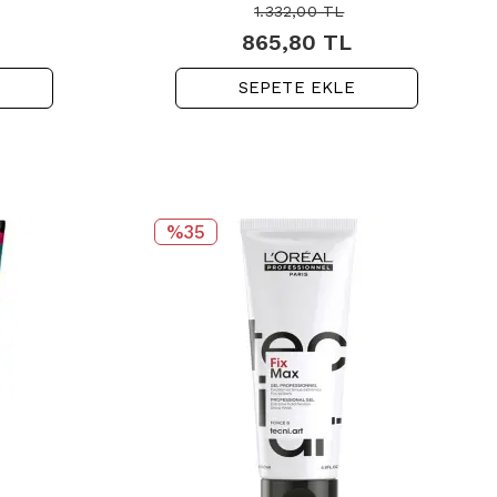
1.332,00
TL
865,80
TL
SEPETE EKLE
%35