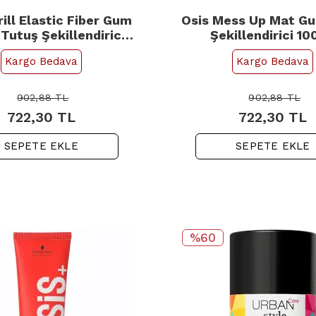
rill Elastic Fiber Gum
Osis Mess Up Mat Gu
 Tutuş Şekillendirici
Şekillendirici 1
aç Sakızı 100ml
Kargo Bedava
Kargo Bedava
902,88
TL
902,88
TL
722,30
TL
722,30
TL
SEPETE EKLE
SEPETE EKLE
%60