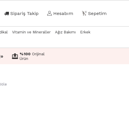
Sipariş Takip
Hesabım
0
Sepetim
dikal
Vitamin ve Mineraller
Ağız Bakımı
Erkek
%100
Orijinal
go
Ürün
Jöle