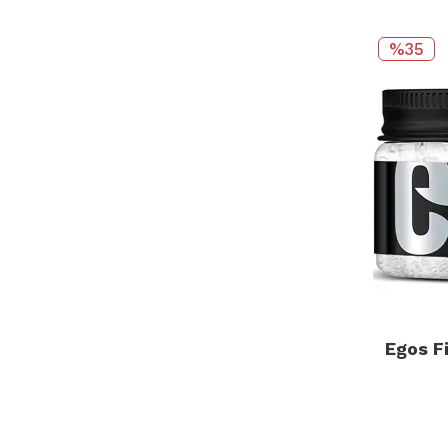
%35
Egos F