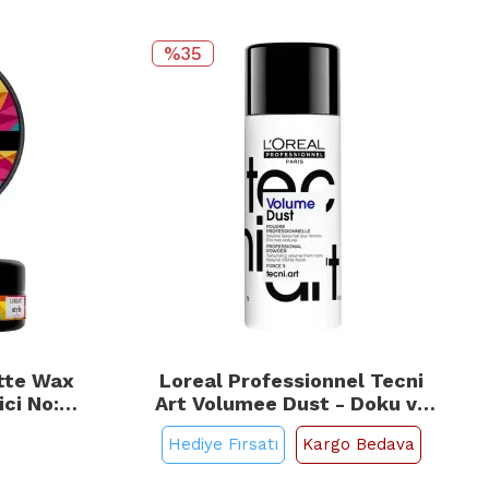
%35
tte Wax
Loreal Professionnel Tecni
ci No: 2
Art Volumee Dust - Doku ve
Hacim Veren Saç Pudrası 7g
Hediye Fırsatı
Kargo Bedava