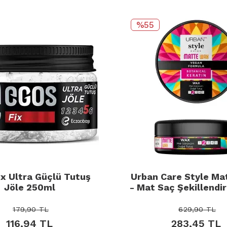
%55
ix Ultra Güçlü Tutuş
Urban Care Style Ma
Jöle 250ml
- Mat Saç Şekillendiri
100ml
179,90
TL
629,90
TL
116,94
TL
283,45
TL