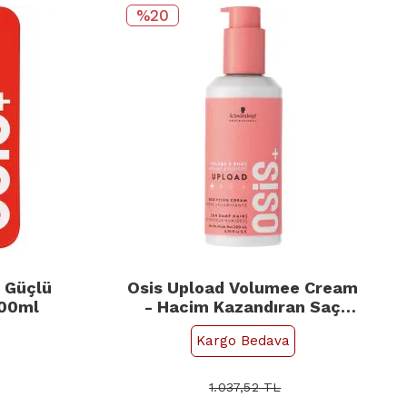
%20
- Güçlü
Osis Upload Volumee Cream
100ml
- Hacim Kazandıran Saç
Kremi 200ml
Kargo Bedava
1.037,52
TL