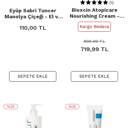
(1)
Bioxcin Atopicare
Eyüp Sabri Tuncer
Nourishing Cream -
Manolya Çiçeği - El ve
Atopiye Eğilimli Cilt
Vücut Kremi 50ml
Kargo Bedava
110,00
TL
Besleyici Krem 500ml
899,99
TL
719,99
TL
SEPETE EKLE
SEPETE EKLE
%30
%25