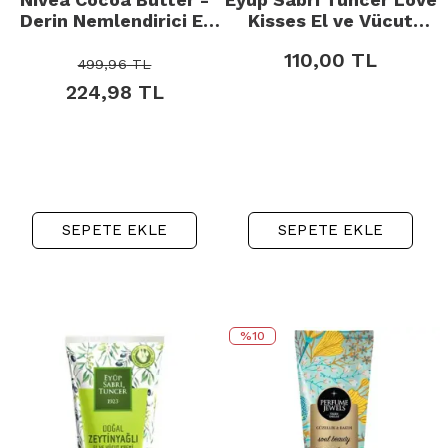
Derin Nemlendirici El
Kisses El ve Vücut
ve Vücut Kremi 400ml
Kremi 50ml
110,00
TL
499,96
TL
224,98
TL
SEPETE EKLE
SEPETE EKLE
%10