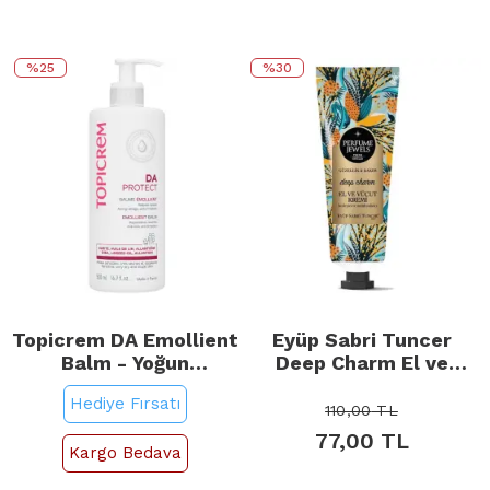
%25
%30
Topicrem DA Emollient
Eyüp Sabri Tuncer
Balm - Yoğun
Deep Charm El ve
Nemlendirici Balsam
Vücut Kremi 50ml
Hediye Fırsatı
500ml
110,00
TL
77,00
TL
Kargo Bedava