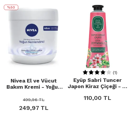
%50
(1)
Eyüp Sabri Tuncer
Nivea El ve Vücut
Japon Kiraz Çiçeği - El
Bakım Kremi - Yoğun
ve Vücut Kremi 50ml
Nemlendirici 400ml
110,00
TL
499,96
TL
249,97
TL