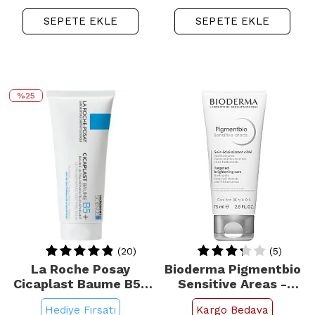
SEPETE EKLE
SEPETE EKLE
%25
(20)
(5)
La Roche Posay
Bioderma Pigmentbio
Cicaplast Baume B5+
Sensitive Areas -
Bakım Kremi 100ml
Hassas Bölgeler İçin
Hediye Fırsatı
Kargo Bedava
Aydınlatıcı Krem 75ml