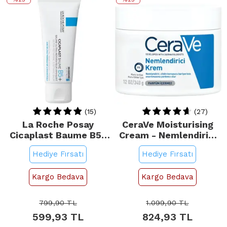
(15)
(27)
La Roche Posay
CeraVe Moisturising
Cicaplast Baume B5+
Cream - Nemlendirici
Bakım Kremi 40ml
Bakım Kremi 340gr
Hediye Fırsatı
Hediye Fırsatı
Kargo Bedava
Kargo Bedava
799,90
TL
1.099,90
TL
599,93
TL
824,93
TL