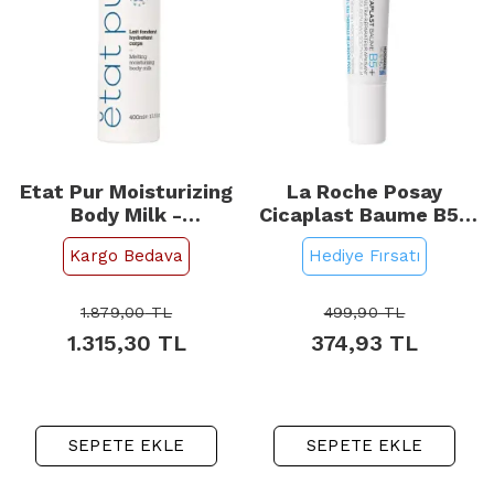
Etat Pur Moisturizing
La Roche Posay
Body Milk -
Cicaplast Baume B5+
Nemlendirici Vücut
Bakım Kremi 15ml
Kargo Bedava
Hediye Fırsatı
Sütü 400ml
1.879,00
TL
499,90
TL
1.315,30
TL
374,93
TL
SEPETE EKLE
SEPETE EKLE