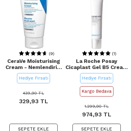
(9)
(1)
CeraVe Moisturising
La Roche Posay
Cream - Nemlendirici
Cicaplast Gel B5 Cream
Bakım Kremi 50ml
- Yatıştırıcı Bakım
Hediye Fırsatı
Hediye Fırsatı
Kremi 40ml
Kargo Bedava
439,90
TL
329,93
TL
1.299,90
TL
974,93
TL
SEPETE EKLE
SEPETE EKLE