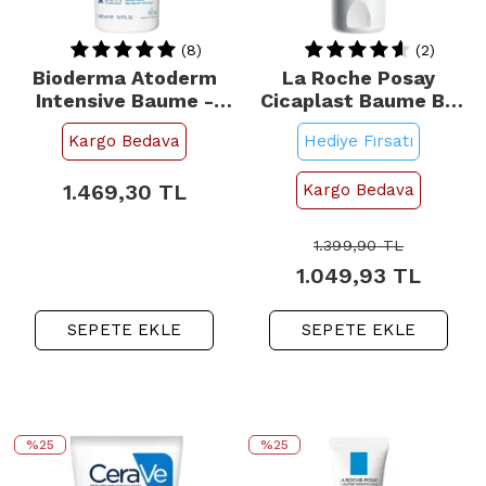
(8)
(2)
Bioderma Atoderm
La Roche Posay
Intensive Baume -
Cicaplast Baume B5
Atopi Eğilimli Cilt İçin
SPF 50 - Onarıcı Bakım
Kargo Bedava
Hediye Fırsatı
Nemlendirici 500ml
Kremi 40ml
1.469,30
TL
Kargo Bedava
1.399,90
TL
1.049,93
TL
SEPETE EKLE
SEPETE EKLE
%25
%25