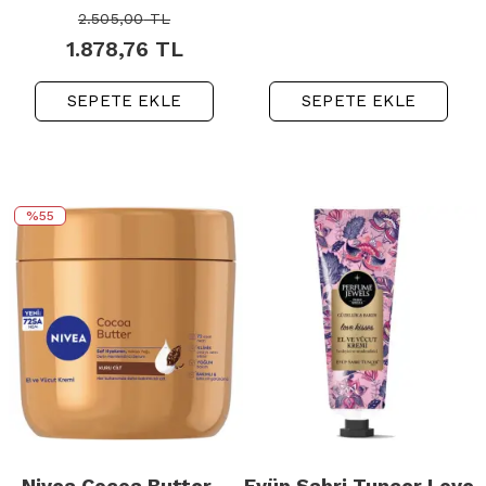
2.505,00
TL
1.878,76
TL
SEPETE EKLE
SEPETE EKLE
%55
Nivea Cocoa Butter -
Eyüp Sabri Tuncer Love