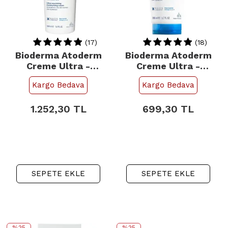
(17)
(18)
Bioderma Atoderm
Bioderma Atoderm
Creme Ultra -
Creme Ultra -
Nemlendirici Bakım
Nemlendirici Bakım
Kargo Bedava
Kargo Bedava
Kremi 500ml
Kremi 200ml
1.252,30
TL
699,30
TL
SEPETE EKLE
SEPETE EKLE
%25
%25