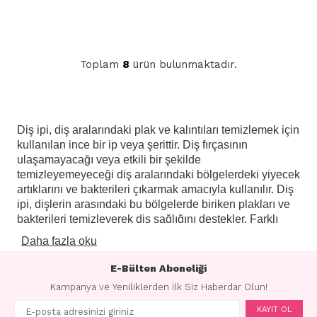
Toplam
8
ürün bulunmaktadır.
Diş ipi, diş aralarındaki plak ve kalıntıları temizlemek için
kullanılan ince bir ip veya şerittir. Diş fırçasının
ulaşamayacağı veya etkili bir şekilde
temizleyemeyeceği diş aralarındaki bölgelerdeki yiyecek
artıklarını ve bakterileri çıkarmak amacıyla kullanılır. Diş
ipi, dişlerin arasındaki bu bölgelerde biriken plakları ve
bakterileri temizleyerek diş sağlığını destekler. Farklı
tiplerde ve malzemelerde diş ipi bulunmaktadır, ancak
Daha fazla oku
temel amaçları diş aralarındaki temizliği sağlamaktır.
E-Bülten Aboneliği
Diş ipi kullanmanın birkaç avantajı bulunmaktadır. İlk
olarak, diş ipi diş aralarındaki plak ve bakteri birikimini
Kampanya ve Yeniliklerden İlk Siz Haberdar Olun!
azaltarak diş çürükleri, diş eti hastalıkları ve kötü nefes
KAYIT OL
gibi sorunların önlenmesine yardımcı olabilir. Diş ipi,