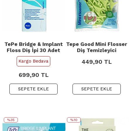
TePe Bridge & Implant
Tepe Good Mini Flosser
Floss Diş İpi 30 Adet
Diş Temizleyici
449,90
TL
Kargo Bedava
699,90
TL
SEPETE EKLE
SEPETE EKLE
%35
%10