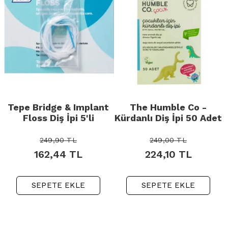
Tepe Bridge & Implant
The Humble Co -
Floss Diş İpi 5'li
Kürdanlı Diş İpi 50 Adet
249,90
TL
249,00
TL
162,44
TL
224,10
TL
SEPETE EKLE
SEPETE EKLE