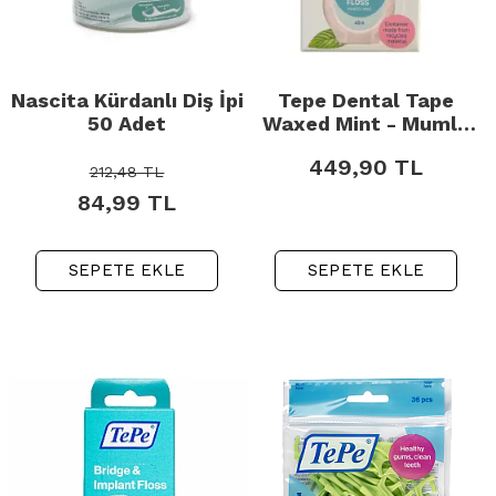
Nascita Kürdanlı Diş İpi
Tepe Dental Tape
50 Adet
Waxed Mint - Mumlu
Diş İpi 40m
449,90
TL
212,48
TL
84,99
TL
SEPETE EKLE
SEPETE EKLE