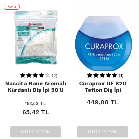
%60
(2)
(1)
Nascita Nane Aromalı
Curaprox DF 820
Kürdanlı Diş İpi 50'li
Teflon Diş İpi
449,00
TL
163,53
TL
65,42
TL
STOKTA YOK
STOKTA YOK