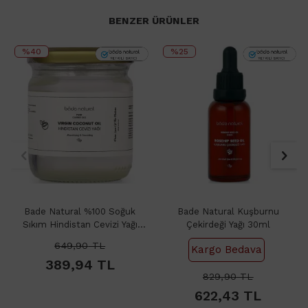
BENZER ÜRÜNLER
%40
%25
Bade Natural %100 Soğuk
Bade Natural Kuşburnu
Sıkım Hindistan Cevizi Yağı
Çekirdeği Yağı 30ml
150gr
649,90
TL
Kargo Bedava
389,94
TL
829,90
TL
622,43
TL