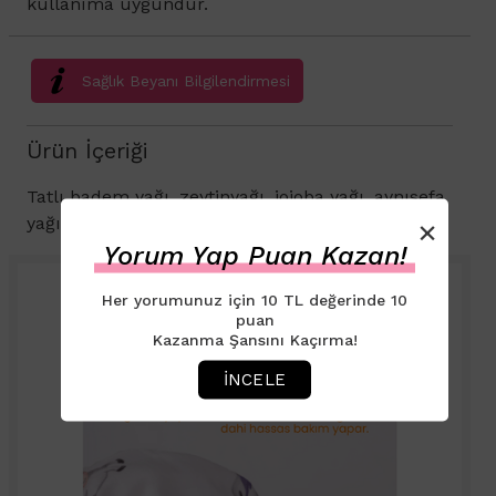
kullanıma uygundur.
Sağlık Beyanı Bilgilendirmesi
Ürün İçeriği
Tatlı badem yağı, zeytinyağı, jojoba yağı, aynısefa
×
yağı, E Vitamini, lavanta yağı, gül yağı.
Yorum Yap Puan Kazan!
Her yorumunuz için 10 TL değerinde 10
puan
Kazanma Şansını Kaçırma!
İNCELE