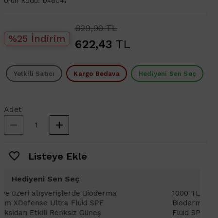
Ürün Kodu:
D46047
829,90 TL
%25 İndirim
622,43
TL
Yetkili Satıcı
Kargo Bedava
Hediyeni Sen Seç
Adet
Listeye Ekle
Hediyeni Sen Seç
1000 TL ve üzeri alışverişlerinizde
1
Bioderma Photoderm XDefense Ultra
D
Fluid SPF 50+ Antioksidan Renkli Güneş
K