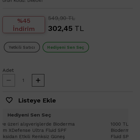
Ürün Kodu:
D46041
549,90 TL
%45
302,45
TL
İndirim
Yetkili Satıcı
Hediyeni Sen Seç
Adet
Listeye Ekle
Hediyeni Sen Seç
1000 TL ve üzeri alışverişlerinizde
1
Bioderma Photoderm XDefense Ultra
D
Fluid SPF 50+ Antioksidan Renkli Güneş
K