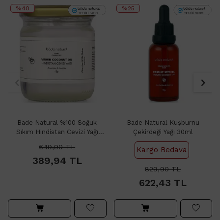
%40
%25
Bade Natural %100 Soğuk
Bade Natural Kuşburnu
Sıkım Hindistan Cevizi Yağı
Çekirdeği Yağı 30ml
150gr
649,90
TL
Kargo Bedava
389,94
TL
829,90
TL
622,43
TL