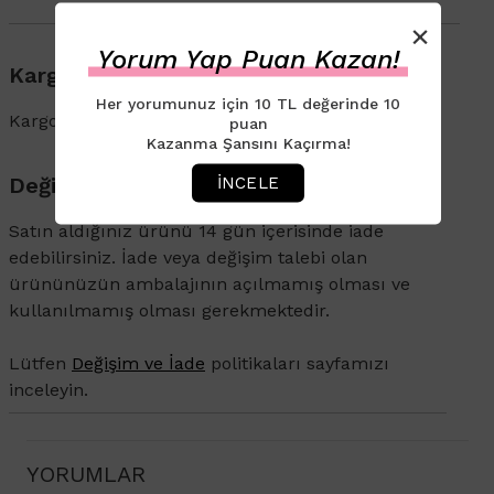
×
Yorum Yap Puan Kazan!
Kargo & Teslimat
Her yorumunuz için 10 TL değerinde 10
Kargo ve İade süreçleriyle ilgili bilgi için
tıklayın
.
puan
Kazanma Şansını Kaçırma!
Değişim & İade
İNCELE
Satın aldığınız ürünü 14 gün içerisinde iade
edebilirsiniz. İade veya değişim talebi olan
ürününüzün ambalajının açılmamış olması ve
kullanılmamış olması gerekmektedir.
Lütfen
Değişim ve İade
politikaları sayfamızı
inceleyin.
YORUMLAR