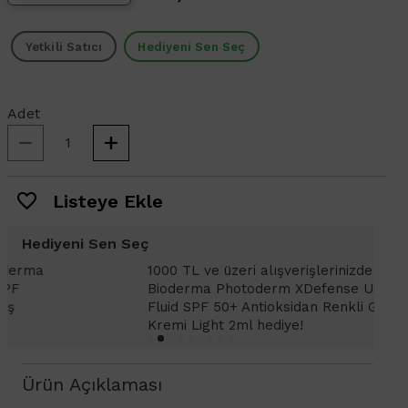
Yetkili Satıcı
Hediyeni Sen Seç
Adet
Listeye Ekle
Hediyeni Sen Seç
1000 TL ve üzeri alışverişlerinizde
1
Bioderma Photoderm XDefense Ultra
D
Fluid SPF 50+ Antioksidan Renkli Güneş
K
Kremi Light 2ml hediye!
Ürün Açıklaması