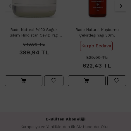
Bade Natural %100 Soğuk
Bade Natural Kuşburnu
Sıkım Hindistan Cevizi Yağı
Çekirdeği Yağı 30ml
150gr
649,90
TL
Kargo Bedava
389,94
TL
829,90
TL
622,43
TL
E-Bülten Aboneliği
Kampanya ve Yeniliklerden İlk Siz Haberdar Olun!