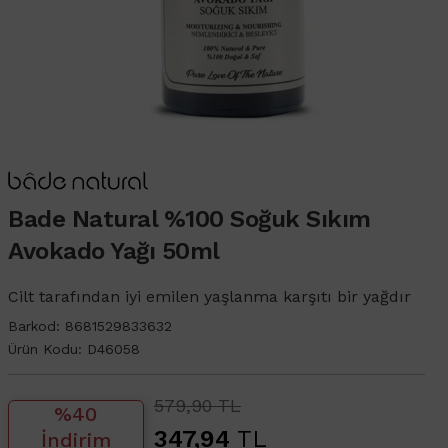
Bade Natural %100 Soğuk Sıkım
Avokado Yağı 50ml
Cilt tarafından iyi emilen yaşlanma karşıtı bir yağdır
Barkod:
8681529833632
Ürün Kodu:
D46058
579,90 TL
%40
347,94
TL
İndirim