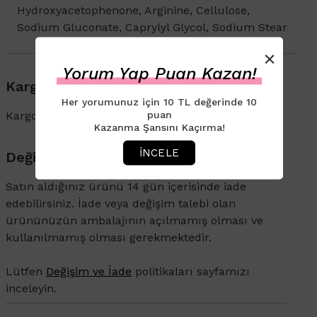
Hydroxyacetophenone, Arginine, Cellulose,
Sodium Gluconate, Caprylyl Glycol, Sodium Stear
×
Yorum Yap Puan Kazan!
Kargo & Teslimat
Her yorumunuz için 10 TL değerinde 10
puan
Kargo ve İade süreçleriyle ilgili bilgi için
tıklayın
.
Kazanma Şansını Kaçırma!
İNCELE
Değişim & İade
Satın aldığınız ürünü 14 gün içerisinde iade
edebilirsiniz. İade veya değişim talebi olan
ürününüzün ambalajının açılmamış olması ve
kullanılmamış olması gerekmektedir.
Lütfen
Değişim ve İade
politikaları sayfamızı
inceleyin.