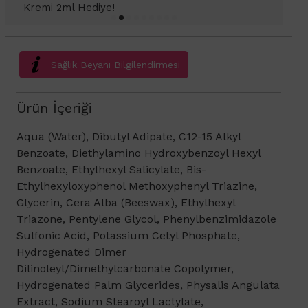
Kremi Light 2ml hediye!
Sağlık Beyanı Bilgilendirmesi
Ürün İçeriği
Aqua (Water), Dibutyl Adipate, C12-15 Alkyl
Benzoate, Diethylamino Hydroxybenzoyl Hexyl
Benzoate, Ethylhexyl Salicylate, Bis-
Ethylhexyloxyphenol Methoxyphenyl Triazine,
Glycerin, Cera Alba (Beeswax), Ethylhexyl
Triazone, Pentylene Glycol, Phenylbenzimidazole
Sulfonic Acid, Potassium Cetyl Phosphate,
Hydrogenated Dimer
Dilinoleyl/Dimethylcarbonate Copolymer,
Hydrogenated Palm Glycerides, Physalis Angulata
Extract, Sodium Stearoyl Lactylate,