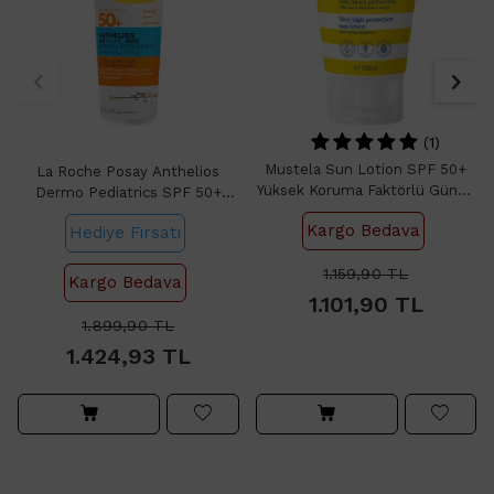
(1)
Mustela Sun Lotion SPF 50+
La Roche Posay Anthelios
Yüksek Koruma Faktörlü Güneş
Dermo Pediatrics SPF 50+
Losyonu 100ml
Çocuklar İçin Güneş Losyonu
Kargo Bedava
Hediye Fırsatı
250ml
1.159,90
TL
Kargo Bedava
1.101,90
TL
1.899,90
TL
1.424,93
TL