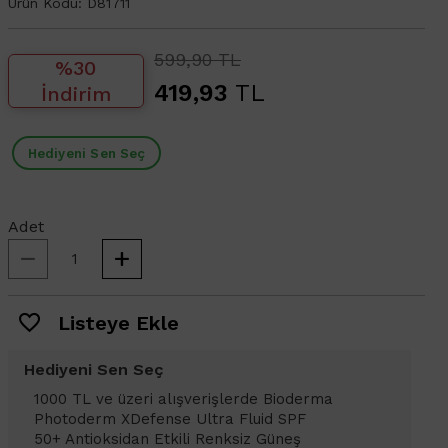
Ürün Kodu:
D81711
599,90 TL
%30
419,93
TL
İndirim
Hediyeni Sen Seç
Adet
Listeye Ekle
Hediyeni Sen Seç
1000 TL ve üzeri alışverişlerinizde
1
Bioderma Photoderm XDefense Ultra
D
Fluid SPF 50+ Antioksidan Renkli Güneş
K