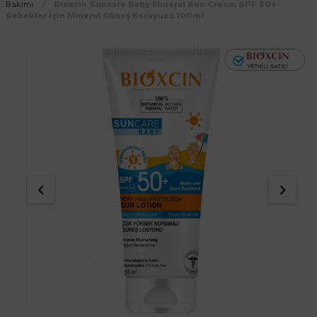
Bakımı
Bioxcin Suncare Baby Mineral Sun Cream SPF 50+
Bebekler İçin Mineral Güneş Koruyucu 100ml