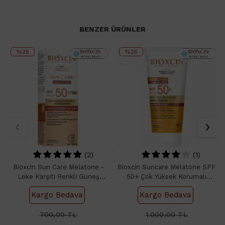
BENZER ÜRÜNLER
%25
%25
(2)
(1)
Bioxcin Sun Care Melatone -
Bioxcin Suncare Melatone SPF
Leke Karşıtı Renkli Güneş
50+ Çok Yüksek Korumalı
Kremi
Güneş Kremi 150ml
Kargo Bedava
Kargo Bedava
700,00
TL
1.000,00
TL