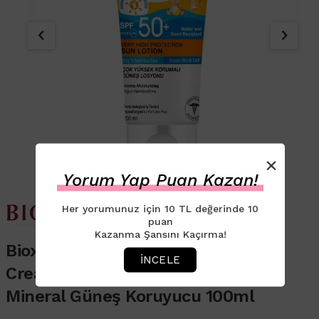
×
Yorum Yap Puan Kazan!
Her yorumunuz için 10 TL değerinde 10
puan
Kazanma Şansını Kaçırma!
Bioxcin Suncare Baby Mineral Sun
İNCELE
Cream SPF 50+ Bebekler İçin
Mineral Güneş Koruyucu 100ml