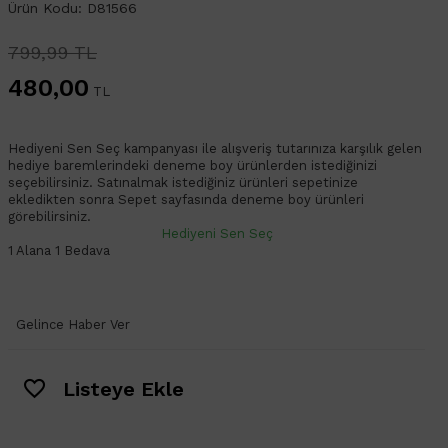
Ürün Kodu: D81566
799,99 TL
480,00
TL
Hediyeni Sen Seç kampanyası ile alışveriş tutarınıza karşılık gelen
hediye baremlerindeki deneme boy ürünlerden istediğinizi
seçebilirsiniz. Satınalmak istediğiniz ürünleri sepetinize
ekledikten sonra Sepet sayfasında deneme boy ürünleri
görebilirsiniz.
Hediyeni Sen Seç
1 Alana 1 Bedava
Gelince Haber Ver
Listeye Ekle