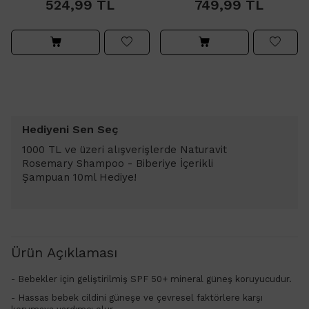
524,99
TL
749,99
TL
Hediyeni Sen Seç
1000 TL ve üzeri alışverişlerde Naturavit
Rosemary Shampoo - Biberiye İçerikli
Şampuan 10ml Hediye!
Ürün Açıklaması
- Bebekler için geliştirilmiş SPF 50+ mineral güneş koruyucudur.
- Hassas bebek cildini güneşe ve çevresel faktörlere karşı