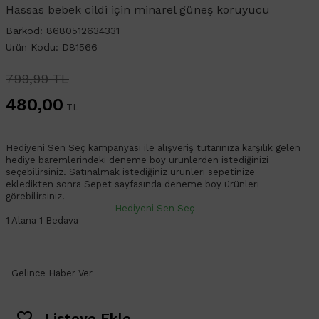
Hassas bebek cildi için minarel güneş koruyucu
Barkod: 8680512634331
Ürün Kodu: D81566
799,99 TL
480,00
TL
Hediyeni Sen Seç kampanyası ile alışveriş tutarınıza karşılık gelen
hediye baremlerindeki deneme boy ürünlerden istediğinizi
seçebilirsiniz. Satınalmak istediğiniz ürünleri sepetinize
ekledikten sonra Sepet sayfasında deneme boy ürünleri
görebilirsiniz.
Hediyeni Sen Seç
1 Alana 1 Bedava
Gelince Haber Ver
Listeye Ekle