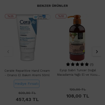
BENZER ÜRÜNLER
%25
%10
(1)
Eyüp Sabri Tuncer Doğal
CeraVe Reparitive Hand Cream
Macadamia Yağlı El ve Vücut
- Onarıcı El Bakım Kremi 50ml
Losyonu 250ml
Hediye Fırsatı
120,00
TL
609,90
TL
108,00
TL
457,43
TL