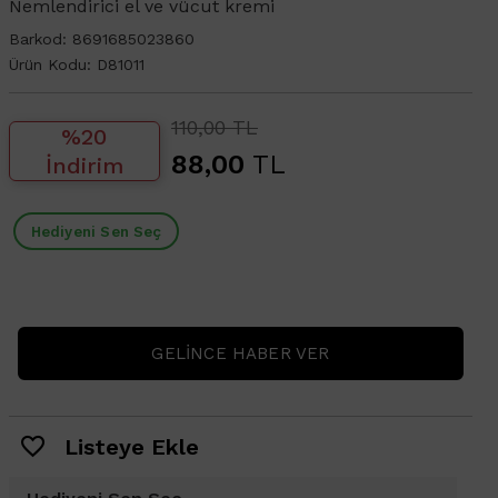
Nemlendirici el ve vücut kremi
Barkod:
8691685023860
Ürün Kodu:
D81011
110,00 TL
%20
88,00
TL
İndirim
Hediyeni Sen Seç
GELINCE HABER VER
Listeye Ekle