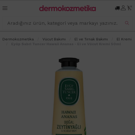
0
Dermokozmetika
Vücut Bakımı
El ve Tırnak Bakımı
El Kremi
Eyüp Sabri Tuncer Hawaii Ananas - El ve Vücut Kremi 50ml