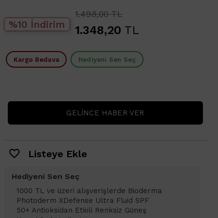
1.498,00 TL
%10 İndirim
1.348,20
TL
Kargo Bedava
Hediyeni Sen Seç
GELINCE HABER VER
Listeye Ekle
Hediyeni Sen Seç
1000 TL ve üzeri alışverişlerinizde
1
Bioderma Photoderm XDefense Ultra
D
Fluid SPF 50+ Antioksidan Renkli Güneş
K