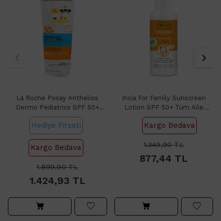
La Roche Posay Anthelios
Incia For Family Sunscreen
Dermo Pediatrics SPF 50+
Lotion SPF 50+ Tüm Aile
Çocuklar İçin Güneş Losyonu
Güneş Koruyucu Losyon 100ml
Hediye Fırsatı
Kargo Bedava
250ml
1.349,90
TL
Kargo Bedava
877,44
TL
1.899,90
TL
1.424,93
TL