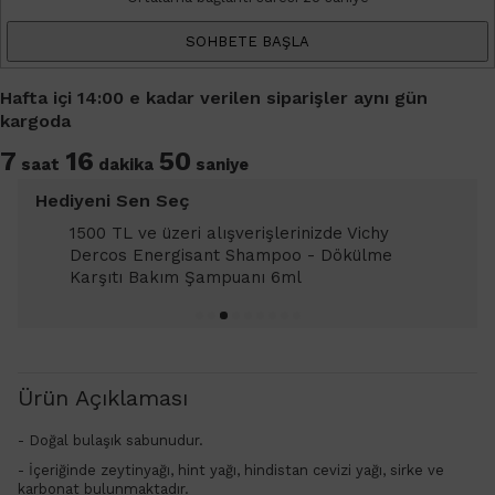
SOHBETE BAŞLA
Hafta içi 14:00 e kadar verilen siparişler aynı gün
kargoda
7
16
48
saat
dakika
saniye
Hediyeni Sen Seç
1500 TL ve üzeri alışverişlerinizde Vichy
Dercos Energisant Shampoo - Dökülme
Karşıtı Bakım Şampuanı 6ml
Ürün Açıklaması
- Doğal bulaşık sabunudur.
- İçeriğinde z
eytinyağı, hint yağı, hindistan cevizi yağı, sirke ve
karbonat bulunmaktadır.