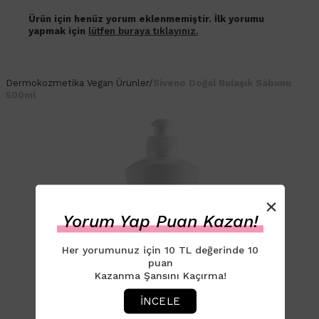
Ürün için henüz yorum eklenmemiştir. İlk yorumu
yapmak için
lütfen buraya tıklayınız.
Dermokozmetika
Vegan Ürünler
/
Siveno Doğal Bulaşık Sabunu
500ml
×
Yorum Yap Puan Kazan!
Her yorumunuz için 10 TL değerinde 10
puan
Kazanma Şansını Kaçırma!
İNCELE