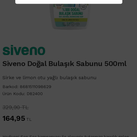
Siveno Doğal Bulaşık Sabunu 500ml
Sirke ve limon otu yağlı bulaşık sabunu
Barkod: 8681511098629
Ürün Kodu: D82400
329,90 TL
164,95
TL
Hediyeni Sen Seç kampanyası ile alışveriş tutarınıza karşılık gelen