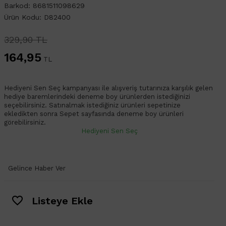
Barkod: 8681511098629
Ürün Kodu: D82400
329,90 TL
164,95
TL
Hediyeni Sen Seç kampanyası ile alışveriş tutarınıza karşılık gelen
hediye baremlerindeki deneme boy ürünlerden istediğinizi
seçebilirsiniz. Satınalmak istediğiniz ürünleri sepetinize
ekledikten sonra Sepet sayfasında deneme boy ürünleri
görebilirsiniz.
Hediyeni Sen Seç
Gelince Haber Ver
Listeye Ekle