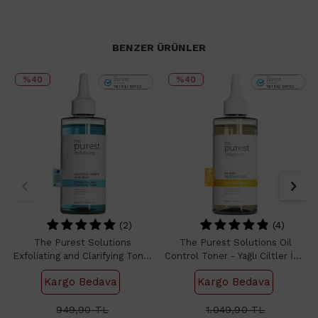
BENZER ÜRÜNLER
%40
%40
(2)
(4)
The Purest Solutions
The Purest Solutions Oil
Exfoliating and Clarifying Toner
Control Toner - Yağlı Ciltler İçin
- Arındırıcı Tonik 200ml
Tonik 200ml
Kargo Bedava
Kargo Bedava
949,90
TL
1.049,90
TL