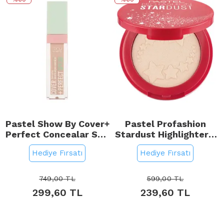
Pastel Show By Cover+
Pastel Profashion
Perfect Concealar SPF
Stardust Highlighter -
30 - Kapatıcı No: 302
Aydınlatıcı No: 320
Hediye Fırsatı
Hediye Fırsatı
Light Rose
Vega
749,00
TL
599,00
TL
299,60
TL
239,60
TL