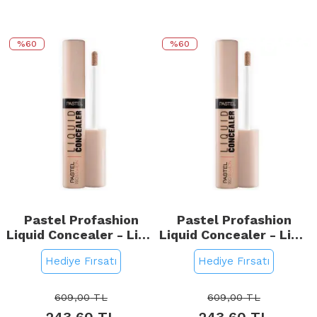
%60
%60
Pastel Profashion
Pastel Profashion
Liquid Concealer - Likit
Liquid Concealer - Likit
Kapatıcı No: 102 Nude
Kapatıcı No: 103 Peach
Hediye Fırsatı
Hediye Fırsatı
609,00
TL
609,00
TL