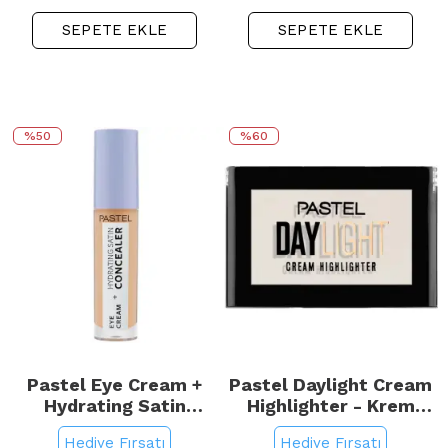
SEPETE EKLE
SEPETE EKLE
%50
%60
Pastel Eye Cream +
Pastel Daylight Cream
Hydrating Satin
Highlighter - Krem
Concealer - Göz Altı
Aydınlatıcı No: 14
Hediye Fırsatı
Hediye Fırsatı
Kapatıcı No: 63
MilkyWay