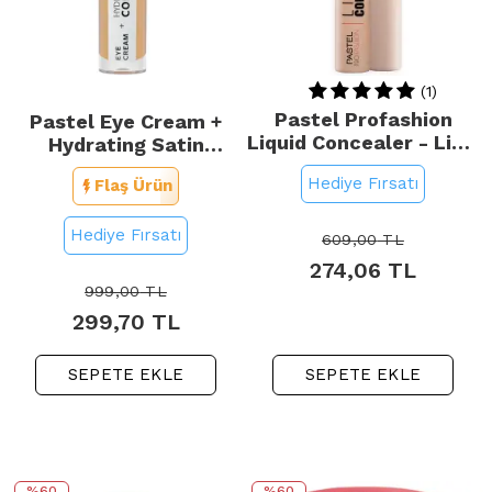
(1)
Pastel Profashion
Pastel Eye Cream +
Liquid Concealer - Likit
Hydrating Satin
Kapatıcı No: 101
Concealer - Göz Altı
Hediye Fırsatı
Flaş Ürün
Porcelain
Kapatıcı No: 66 Deep
Medium
Hediye Fırsatı
609,00
TL
274,06
TL
999,00
TL
299,70
TL
SEPETE EKLE
SEPETE EKLE
%60
%60