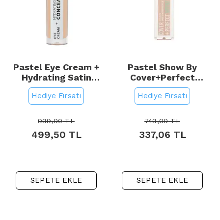
Pastel Eye Cream +
Pastel Show By
Hydrating Satin
Cover+Perfect
Concealer - Göz Altı
Concealar SPF 30 -
Hediye Fırsatı
Hediye Fırsatı
Kapatıcı No: 62 Ivory
Kapatıcı No: 301 Fair
4,3ml
999,00
TL
749,00
TL
499,50
TL
337,06
TL
SEPETE EKLE
SEPETE EKLE