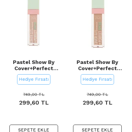
Pastel Show By
Pastel Show By
Cover+Perfect
Cover+Perfect
Concealar SPF 30 -
Concealar SPF 30 -
Hediye Fırsatı
Hediye Fırsatı
Kapatıcı No: 304 Nude
Kapatıcı No: 306
Pink
Caramel
749,00
TL
749,00
TL
299,60
TL
299,60
TL
SEPETE EKLE
SEPETE EKLE