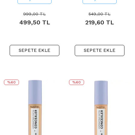
Milkshake
999,00
TL
549,00
TL
499,50
TL
219,60
TL
SEPETE EKLE
SEPETE EKLE
%60
%60