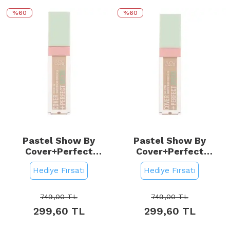
%60
%60
Pastel Show By
Pastel Show By
Cover+Perfect
Cover+Perfect
Concealar SPF 30 -
Concealar SPF 30 -
Hediye Fırsatı
Hediye Fırsatı
Kapatıcı No: 303 Baby
Kapatıcı No: 305 Sand
Powder
749,00
TL
749,00
TL
299,60
TL
299,60
TL