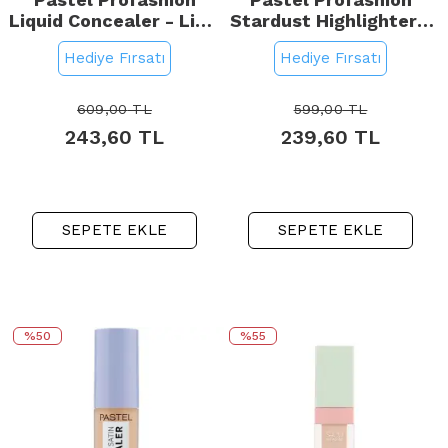
Liquid Concealer - Likit
Stardust Highlighter -
Kapatıcı No: 104 Tan
Aydınlatıcı No: 322
Hediye Fırsatı
Hediye Fırsatı
Spica
609,00
TL
599,00
TL
243,60
TL
239,60
TL
SEPETE EKLE
SEPETE EKLE
%50
%55