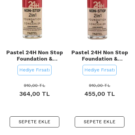
Pastel 24H Non Stop
Pastel 24H Non Stop
Foundation &
Foundation &
Concealer - Fondöten
Concealer - Fondöten
Hediye Fırsatı
Hediye Fırsatı
Kapatıcı No: 604
Kapatıcı No: 605 Sand
Vanilla
910,00
TL
910,00
TL
364,00
TL
455,00
TL
SEPETE EKLE
SEPETE EKLE