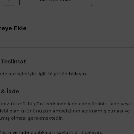
eye Ekle
 Teslimat
de süreçleriyle ilgili bilgi için
tıklayın
.
 & İade
ğınız ürünü 14 gün içerisinde iade edebilirsiniz. İade veya
1500 TL ve üzeri alışverişlerinizde Vichy Dercos 
alebi olan ürününüzün ambalajının açılmamış olması ve
Karşıtı Bakım Şampuanı 6ml
amış olması gerekmektedir.
işim ve İade
politikaları sayfamızı inceleyin.