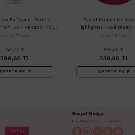
how By Cover+ Perfect
Pastel Profashion Sta
 SPF 30 - Kapatıcı No:
Highlighter - Aydınlatıcı
302 Light Rose
Vega
Hediye Fırsatı
Hediye Fırsatı
749,00
TL
599,00
TL
299,60
TL
239,60
TL
SEPETE EKLE
SEPETE EKLE
Sosyal Medya
Bizi Takip Etmeyi Unutmayın!
KAYIT OL