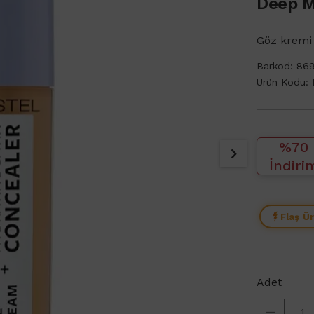
Deep 
Göz kremi 
Barkod:
86
Ürün Kodu:
%70
İndiri
Flaş Ü
Adet