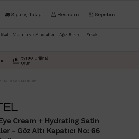
Sipariş Takip
Hesabım
0
Sepetim
dikal
Vitamin ve Mineraller
Ağız Bakımı
Erkek
%100
Orijinal
go
Ürün
 No: 66 Deep Medium
 Eye Cream + Hydrating Satin
er - Göz Altı Kapatıcı No: 66