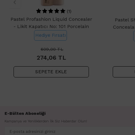
(1)
Pastel Profashion Liquid Concealer
Pastel S
- Likit Kapatıcı No: 101 Porcelain
Concealar
Hediye Fırsatı
609,00
TL
274,06
TL
SEPETE EKLE
E-Bülten Aboneliği
Kampanya ve Yeniliklerden İlk Siz Haberdar Olun!