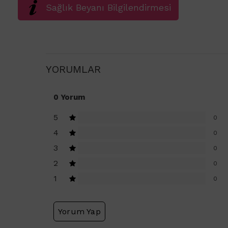
Sağlık Beyanı Bilgilendirmesi
YORUMLAR
0 Yorum
5
0
4
0
3
0
2
0
1
0
Yorum Yap