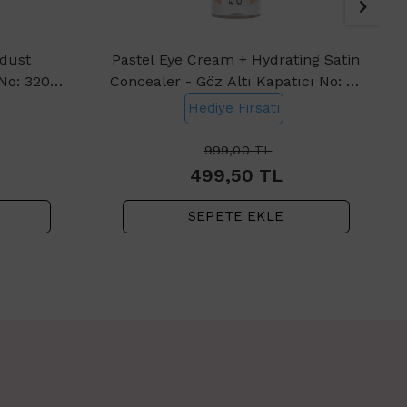
rdust
Pastel Eye Cream + Hydrating Satin
 No: 320
Concealer - Göz Altı Kapatıcı No: 63
Milkshake
Hediye Fırsatı
999,00
TL
499,50
TL
SEPETE EKLE