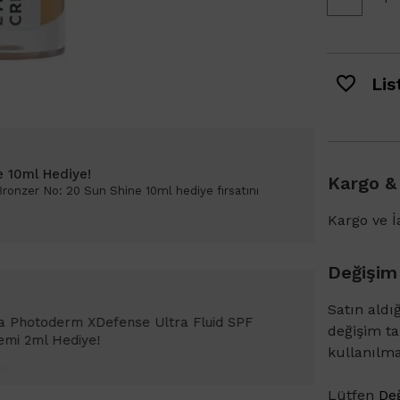
List
e 10ml Hediye!
Kargo &
 Bronzer No: 20 Sun Shine 10ml hediye fırsatını
Kargo ve İa
Değişim
Satın aldı
Bioderma Photoderm XDefense Ultra Fluid
değişim t
emi Light 2ml hediye!
kullanılm
Lütfen
Değ