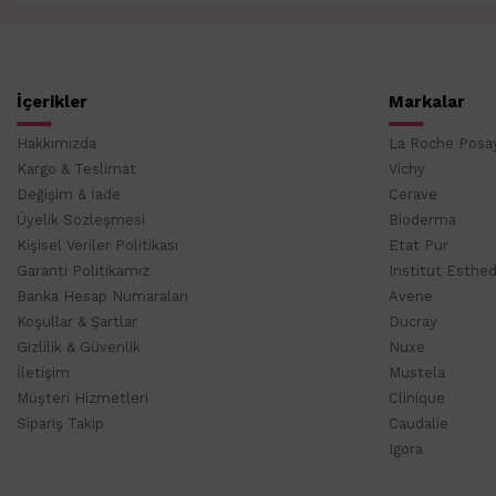
İçerikler
Markalar
Hakkımızda
La Roche Posa
Kargo & Teslimat
Vichy
Değişim & İade
Cerave
Üyelik Sözleşmesi
Bioderma
Kişisel Veriler Politikası
Etat Pur
Garanti Politikamız
Institut Esthe
Banka Hesap Numaraları
Avene
Koşullar & Şartlar
Ducray
Gizlilik & Güvenlik
Nuxe
İletişim
Mustela
Müşteri Hizmetleri
Clinique
Sipariş Takip
Caudalie
Igora