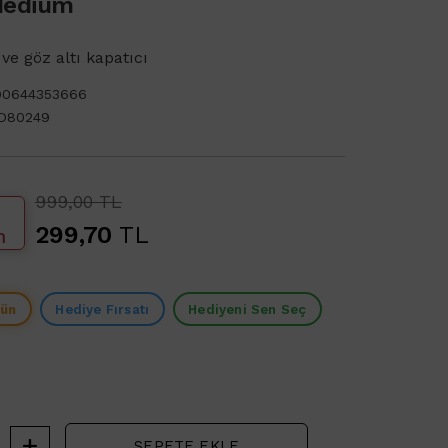
Medium
ve göz altı kapatıcı
90644353666
D80249
999,00 TL
299,70
TL
m
rün
Hediye Fırsatı
Hediyeni Sen Seç
SEPETE EKLE