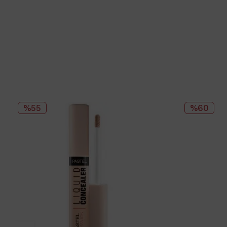
%55
%60