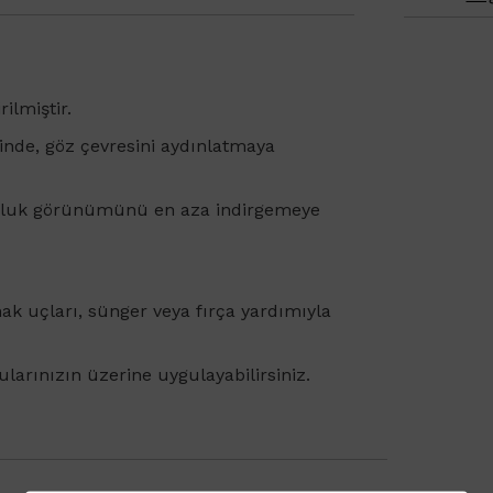
rilmiştir.
sinde, göz çevresini aydınlatmaya
rgunluk görünümünü en aza indirgemeye
k uçları, sünger veya fırça yardımıyla
larınızın üzerine uygulayabilirsiniz.