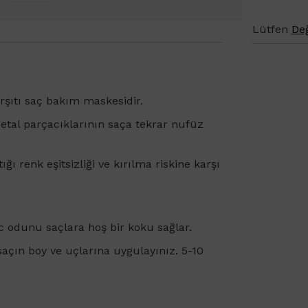
Lütfen
Değ
arşıtı saç bakım maskesidir.
metal parçacıklarının saça tekrar nufüz
ı renk eşitsizliği ve kırılma riskine karşı
ac odunu saçlara hoş bir koku sağlar.
açın boy ve uçlarına uygulayınız. 5-10