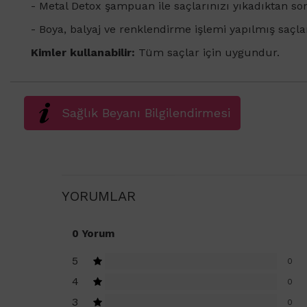
- Metal Detox şampuan ile saçlarınızı yıkadıktan son
- Boya, balyaj ve renklendirme işlemi yapılmış saçlar 
Kimler kullanabilir:
Tüm saçlar için uygundur.
Sağlık Beyanı Bilgilendirmesi
YORUMLAR
0 Yorum
5
0
4
0
3
0