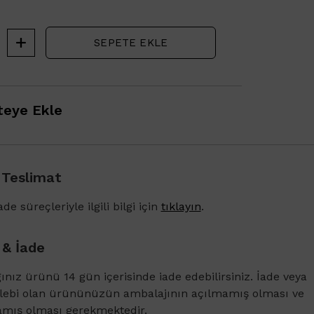
SEPETE EKLE
eye Ekle
 Teslimat
de süreçleriyle ilgili bilgi için
tıklayın
.
 & İade
ğınız ürünü 14 gün içerisinde iade edebilirsiniz. İade veya
1500 TL ve üzeri alışverişlerinizde Vichy Derco
alebi olan ürününüzün ambalajının açılmamış olması ve
Karşıtı Bakım Şampuanı 6ml
amış olması gerekmektedir.