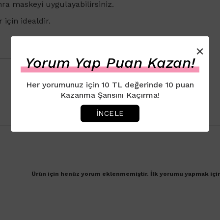
ra maskeyi uygulayabilirsiniz.
için idealdir.
×
Yorum Yap Puan Kazan!
Her yorumunuz için 10 TL değerinde 10 puan
Kazanma Şansını Kaçırma!
İNCELE
Ürün için henüz yorum eklenmemiştir. İlk yorumu yapmak içi