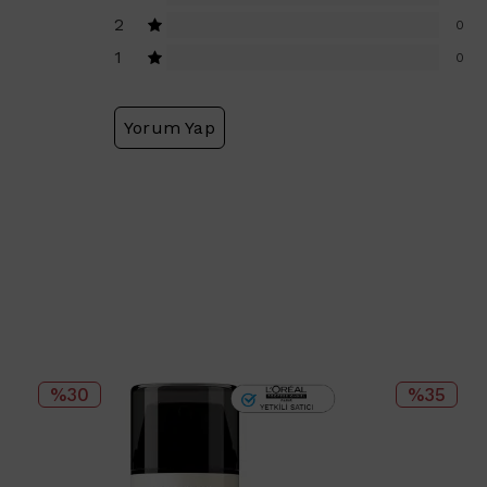
2
0
1
0
Yorum Yap
%30
%35