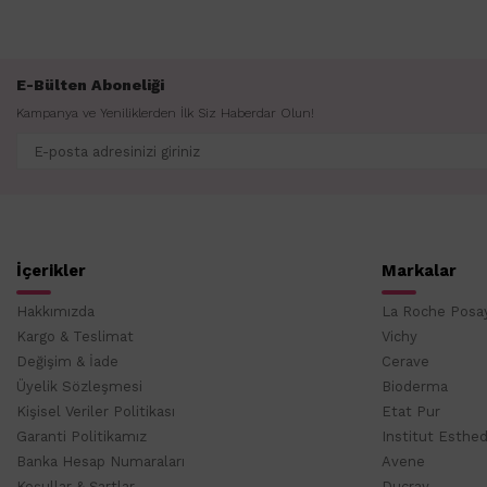
E-Bülten Aboneliği
Kampanya ve Yeniliklerden İlk Siz Haberdar Olun!
İçerikler
Markalar
Hakkımızda
La Roche Posa
Kargo & Teslimat
Vichy
Değişim & İade
Cerave
Üyelik Sözleşmesi
Bioderma
Kişisel Veriler Politikası
Etat Pur
Garanti Politikamız
Institut Esthe
Banka Hesap Numaraları
Avene
Koşullar & Şartlar
Ducray