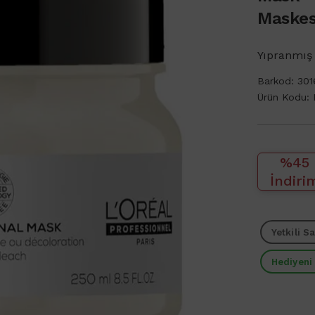
Maskes
Yıpranmış 
Barkod:
30
Ürün Kodu:
%45
İndiri
Yetkili Sa
Hediyeni