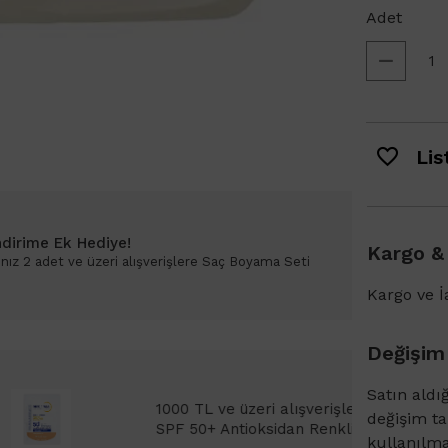
Adet
List
ndirime Ek Hediye!
Kargo &
ız 2 adet ve üzeri alışverişlere Saç Boyama Seti
Kargo ve İa
Değişim
Satın aldı
e Bioderma Photoderm XDefense Ultra Fluid
değişim t
Kremi Light 2ml hediye!
kullanılm