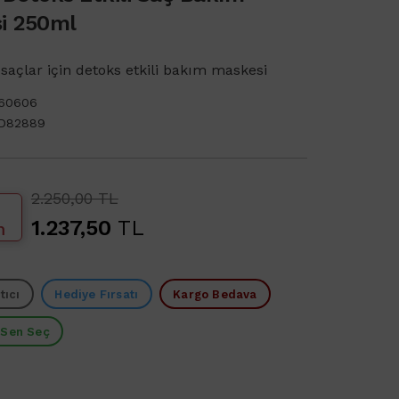
i 250ml
saçlar için detoks etkili bakım maskesi
160606
D82889
2.250,00 TL
1.237,50
TL
m
tıcı
Hediye Fırsatı
Kargo Bedava
 Sen Seç