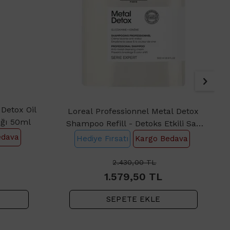
 Detox Oil
Loreal Professionnel Metal Detox
ağı 50ml
Shampoo Refill - Detoks Etkili Saç
Bakım Şampuanı 500ml
edava
Hediye Fırsatı
Kargo Bedava
2.430,00
TL
1.579,50
TL
SEPETE EKLE