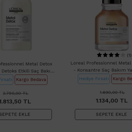
(1)
Loreal Professionnel Metal
ofessionnel Metal Detox
- Konsantre Saç Bakım Y
Detoks Etkili Saç Bakım
ampuanı 500ml
Hediye Fırsatı
Kargo B
ırsatı
Kargo Bedava
1.890,00
TL
2.790,00
TL
1.134,00
TL
1.813,50
TL
SEPETE EKLE
SEPETE EKLE