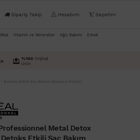
Sipariş Takip
Hesabım
0
Sepetim
dikal
Vitamin ve Mineraller
Ağız Bakımı
Erkek
%100
Orijinal
go
Ürün
 - Detoks Etkili Saç Bakım Maskesi 250ml
Professionnel Metal Detox
 Detoks Etkili Saç Bakım