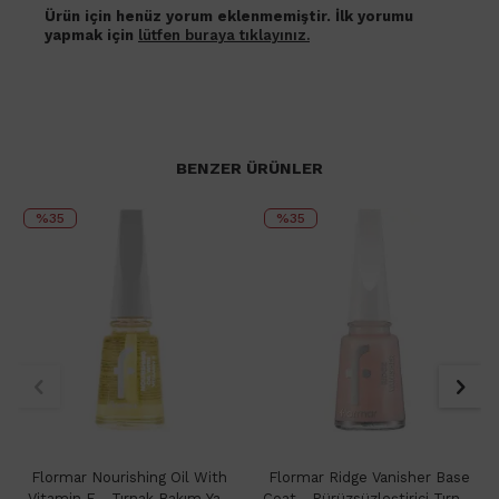
Ürün için henüz yorum eklenmemiştir. İlk yorumu
yapmak için
lütfen buraya tıklayınız.
BENZER ÜRÜNLER
%35
%35
Flormar Nourishing Oil With
Flormar Ridge Vanisher Base
Vitamin E - Tırnak Bakım Yağı
Coat - Pürüzsüzleştirici Tırnak