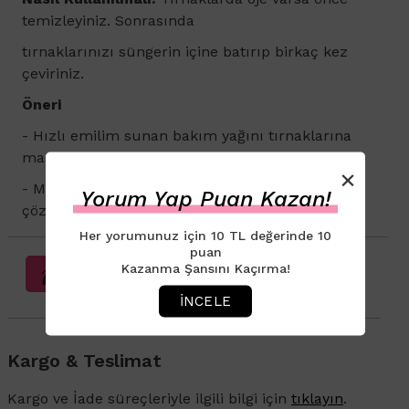
temizleyiniz. Sonrasında
tırnaklarınızı süngerin içine batırıp birkaç kez
çeviriniz.
Öneri
- Hızlı emilim sunan bakım yağını tırnaklarına
masaj yaparak kullanabilir.
×
- Makinür yaptırmak için vakit yoksa pratik bir
Yorum Yap Puan Kazan!
çözüm için tercih edilebilir.
Her yorumunuz için 10 TL değerinde 10
puan
Kazanma Şansını Kaçırma!
Sağlık Beyanı Bilgilendirmesi
İNCELE
Kargo & Teslimat
Kargo ve İade süreçleriyle ilgili bilgi için
tıklayın
.