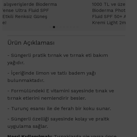
1000 TL ve üzeri alışverişlerinizde
1
Bioderma Photoderm XDefense Ultra
D
Fluid SPF 50+ Antioksidan Renkli Güneş
K
Kremi Light 2ml hediye!
Ürün Açıklaması
-
Süngerli pratik tırnak ve tırnak eti bakım
yağıdır.
- İçeriğinde limon ve tatlı badem yağı
bulunmaktadır.
- Formülündeki E vitamini sayesinde tınak ve
tırnak etlerini nemlendirir besler.
- T
urunç esansı ile de ferah bir koku sunar.
- Süngerli özelliği sayesinde kolay ve praitk
uygulama sağlar.
Nasıl Kullanılmalı:
Tırnaklarda oje varsa önce