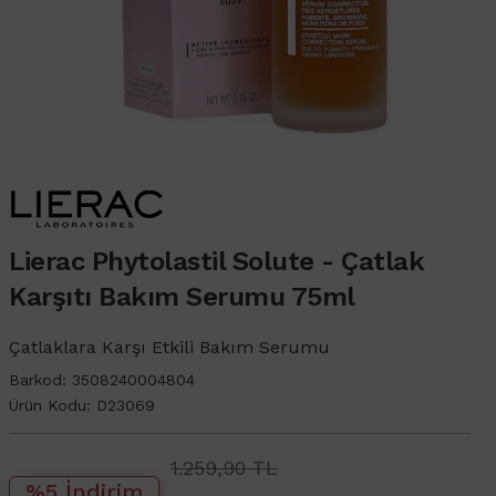
Lierac Phytolastil Solute - Çatlak
Karşıtı Bakım Serumu 75ml
Çatlaklara Karşı Etkili Bakım Serumu
Barkod:
3508240004804
Ürün Kodu:
D23069
1.259,90 TL
%5 İndirim