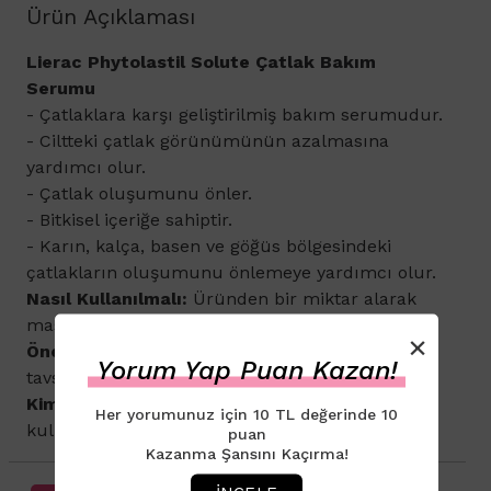
Ürün Açıklaması
Lierac Phytolastil Solute Çatlak Bakım
Serumu
- Çatlaklara karşı geliştirilmiş bakım serumudur.
- Ciltteki çatlak görünümünün azalmasına
yardımcı olur.
- Çatlak oluşumunu önler.
- Bitkisel içeriğe sahiptir.
- Karın, kalça, basen ve göğüs bölgesindeki
çatlakların oluşumunu önlemeye yardımcı olur.
Nasıl Kullanılmalı:
Üründen bir miktar alarak
masaj yaparak uygulayınız.
×
Öneri:
Etkili sonuç için düzenli kullanılması
Yorum Yap Puan Kazan!
tavsiye edilmektedir.
Kimler Kullanabilir:
Tüm
cilt tiplerinin
Her yorumunuz için 10 TL değerinde 10
kullanımına uygundur.
puan
Kazanma Şansını Kaçırma!