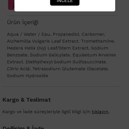
İNCELE
Sağlık Beyanı Bilgilendirmesi
Ürün İçeriği
Aqua / Water / Eau. Propanediol. Carbomer.
Alchemilla Vulgaris Leaf Extract. Tromethamine.
Hedera Helix (Ivy) Leaf/Stem Extract. Sodium
Benzoate. Sodium Salicylate. Equisetum Arvense
Extract. Diethylhexyl Sodium Sulfosuccinate.
Citric Acid. Tetrasodium Glutamate Diacetate.
Sodium Hydroxide
Kargo & Teslimat
Kargo ve İade süreçleriyle ilgili bilgi için
tıklayın
.
Değişim & İade