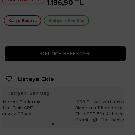
1.196,90
TL
Kargo Bedava
Hediyeni Sen Seç
GELINCE HABER VER
Listeye Ekle
Hediyeni Sen Seç
1000 TL ve üzeri alışverişlerinizde
1
Bioderma Photoderm XDefense Ultra
D
Fluid SPF 50+ Antioksidan Renkli Güneş
K
Kremi Light 2ml hediye!