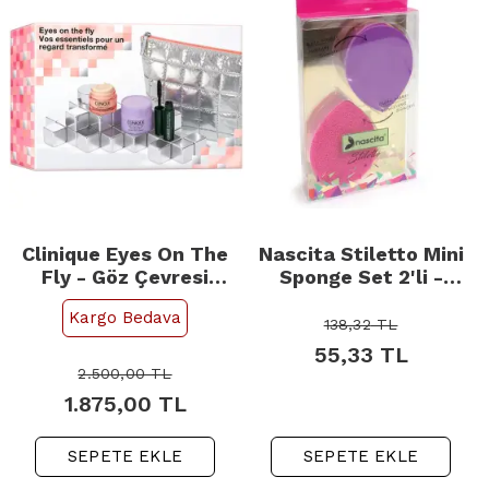
Clinique Eyes On The
Nascita Stiletto Mini
Fly - Göz Çevresi
Sponge Set 2'li -
Bakım Seti
Makyaj Süngeri
Kargo Bedava
138,32
TL
55,33
TL
2.500,00
TL
1.875,00
TL
SEPETE EKLE
SEPETE EKLE