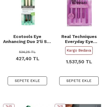
Ecotools Eye
Real Techniques
Anhancing Duo 2'li Set
Everyday Eye
Kod: 1217
Essentials - Göz
Kargo Bedava
Makyaj Fırça Seti
534,25
TL
427,40
TL
1.537,50
TL
SEPETE EKLE
SEPETE EKLE
%25
%15