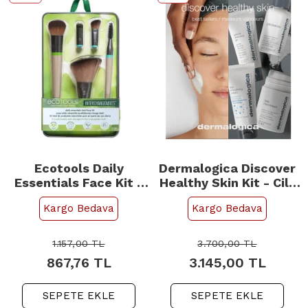
Ecotools Daily
Dermalogica Discover
Essentials Face Kit -
Healthy Skin Kit - Cilt
Makyaj Fırça Seti
Bakım Seti
Kargo Bedava
Kargo Bedava
1.157,00
TL
3.700,00
TL
867,76
TL
3.145,00
TL
SEPETE EKLE
SEPETE EKLE