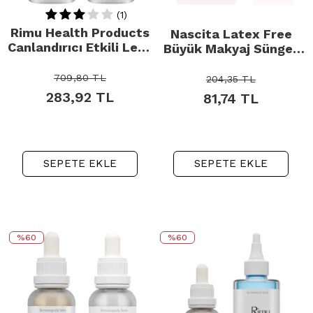
(1)
Rimu Health Products
Nascita Latex Free
Canlandırıcı Etkili Leke
Büyük Makyaj Sünger
Karşıtı Cilt Bakım Seti
Seti 2'li
709,80
TL
204,35
TL
283,92
TL
81,74
TL
SEPETE EKLE
SEPETE EKLE
%60
%60