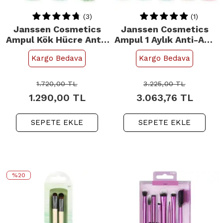
(3)
(1)
Janssen Cosmetics
Janssen Cosmetics
Ampul Kök Hücre Anti-
Ampul 1 Aylık Anti-Age
Age Cilt Bakım Seti - 8
Aydınlatıcı Enerji Veren
Kargo Bedava
Kargo Bedava
Adet Ürün
Cilt Bakım Seti - 15
Adet Ürün
1.720,00
TL
3.225,00
TL
1.290,00
TL
3.063,76
TL
SEPETE EKLE
SEPETE EKLE
%20