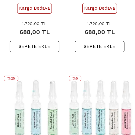
Bakım Seti - 8 Adet
Anti-Age Cilt Bakım
Kargo Bedava
Kargo Bedava
Ürün
Seti - 8 Adet Ürün
1.720,00
TL
1.720,00
TL
688,00
TL
688,00
TL
SEPETE EKLE
SEPETE EKLE
%25
%5