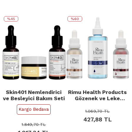
%45
%60
Skin401 Nemlendirici
Rimu Health Products
ve Besleyici Bakım Seti
Gözenek ve Leke
Karşıtı Canlandırıcı
Kargo Bedava
Etkili Cilt Bakım Seti
1.069,70
TL
427,88
TL
1.849,70
TL