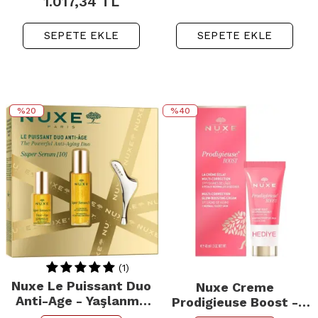
1.017,34
TL
SEPETE EKLE
SEPETE EKLE
%20
%40
(1)
Nuxe Le Puissant Duo
Nuxe Creme
Anti-Age - Yaşlanma
Prodigieuse Boost -
Karşıtı İkili Set
Aydınlatıcı Etkili Bakım