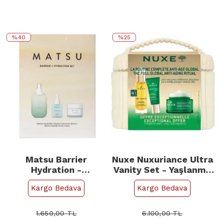
%40
%25
Matsu Barrier
Nuxe Nuxuriance Ultra
Hydration -
Vanity Set - Yaşlanma
Nemlendirici Bakım
Karşıtı Çantalı Bakım
Kargo Bedava
Kargo Bedava
Seti
Seti
1.650,00
TL
6.100,00
TL