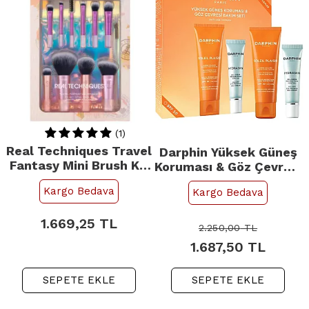
(1)
Real Techniques Travel
Darphin Yüksek Güneş
Fantasy Mini Brush Kit
Koruması & Göz Çevresi
- Mini Seyahat Fırça
Bakım Seti
Kargo Bedava
Kargo Bedava
Seti
1.669,25
TL
2.250,00
TL
1.687,50
TL
SEPETE EKLE
SEPETE EKLE