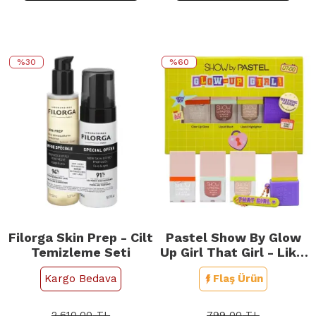
%30
%60
Filorga Skin Prep - Cilt
Pastel Show By Glow
Temizleme Seti
Up Girl That Girl - Likit
Mini Kit
Kargo Bedava
Flaş Ürün
2.610,00
TL
799,00
TL