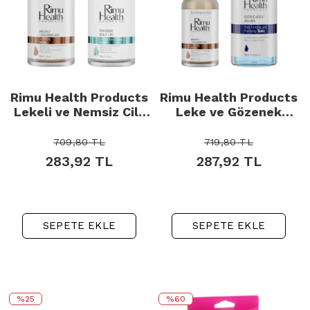
Rimu Health Products
Rimu Health Products
Lekeli ve Nemsiz Cilt
Leke ve Gözenek
Bakım Seti
Karşıtı Cilt Bakım Seti
709,80
TL
719,80
TL
283,92
TL
287,92
TL
SEPETE EKLE
SEPETE EKLE
%25
%60