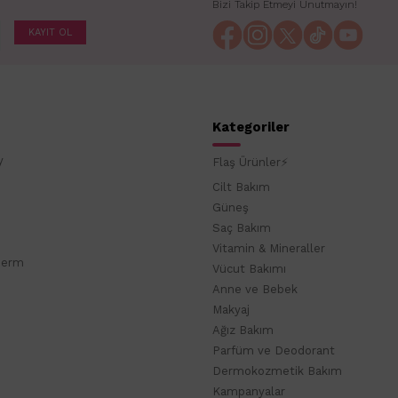
Bizi Takip Etmeyi Unutmayın!
KAYIT OL
Kategoriler
y
Flaş Ürünler⚡
Cilt Bakım
Güneş
Saç Bakım
Vitamin & Mineraller
derm
Vücut Bakımı
Anne ve Bebek
Makyaj
Ağız Bakım
Parfüm ve Deodorant
Dermokozmetik Bakım
Kampanyalar