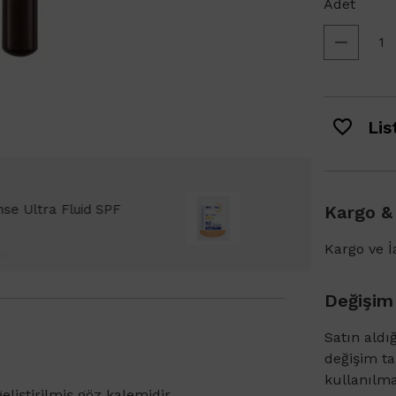
Adet
List
de Bioderma Photoderm XDefense Ultra Fluid
Kargo &
Kremi Light 2ml hediye!
Kargo ve İa
Değişim
Satın aldı
değişim t
kullanılm
eliştirilmiş göz kalemidir.