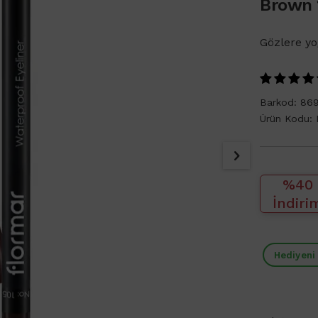
Brown 1
Gözlere yo
Barkod:
86
Ürün Kodu:
%40
İndiri
Hediyeni