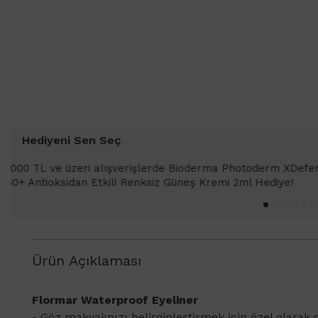
Hediyeni Sen Seç
1000 TL ve üzeri alışverişleriniz
SPF 50+ Antioksidan Renkli Güneş 
Ürün Açıklaması
​Flormar Waterproof Eyeliner
- Göz makyajınızı belirginleştirmek için özel olarak g