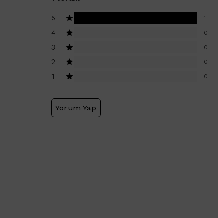
5
1
4
0
3
0
2
0
1
0
Yorum Yap