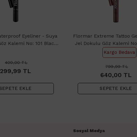
terproof Eyeliner - Suya
Flormar Extreme Tattoo Gel
Göz Kalemi No: 101 Black
Jel Dokulu Göz Kalemi No
Ice 1.14gr
Berry
Kargo Bedava
400,00
TL
799,99
TL
299,99
TL
640,00
TL
SEPETE EKLE
SEPETE EKLE
Sosyal Medya