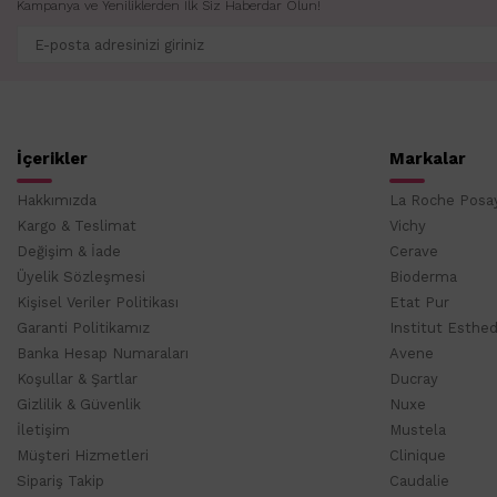
Kampanya ve Yeniliklerden İlk Siz Haberdar Olun!
İçerikler
Markalar
Hakkımızda
La Roche Posa
Kargo & Teslimat
Vichy
Değişim & İade
Cerave
Üyelik Sözleşmesi
Bioderma
Kişisel Veriler Politikası
Etat Pur
Garanti Politikamız
Institut Esthe
Banka Hesap Numaraları
Avene
Koşullar & Şartlar
Ducray
Gizlilik & Güvenlik
Nuxe
İletişim
Mustela
Müşteri Hizmetleri
Clinique
Sipariş Takip
Caudalie