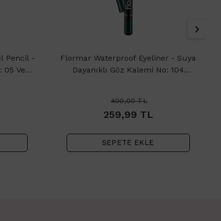
 Pencil -
Flormar Waterproof Eyeliner - Suya
: 05 Very
Dayanıklı Göz Kalemi No: 104
Cobalt Green 1.14gr
400,00
TL
259,99
TL
SEPETE EKLE