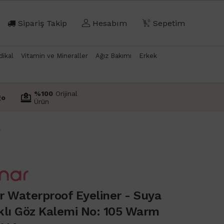
Sipariş Takip
Hesabım
0
Sepetim
dikal
Vitamin ve Mineraller
Ağız Bakımı
Erkek
%100
Orijinal
go
Ürün
r
r Waterproof Eyeliner - Suya
klı Göz Kalemi No: 105 Warm