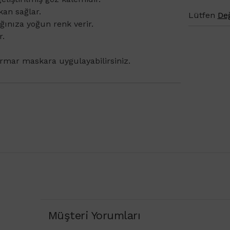
an sağlar.
Lütfen
Değ
ınıza yoğun renk verir.
r.
rmar maskara uygulayabilirsiniz. ​​
Müşteri Yorumları