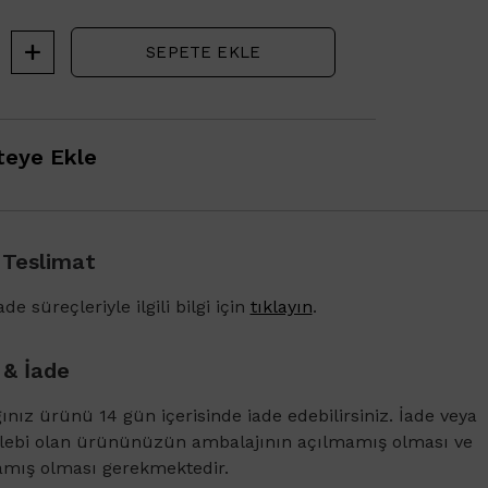
SEPETE EKLE
eye Ekle
 Teslimat
1500 TL ve üzeri alışverişlerinizde Vichy Derc
Karşıtı Bakım Şampuanı 6ml
de süreçleriyle ilgili bilgi için
tıklayın
.
 & İade
ğınız ürünü 14 gün içerisinde iade edebilirsiniz. İade veya
alebi olan ürününüzün ambalajının açılmamış olması ve
amış olması gerekmektedir.