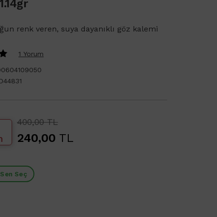
.14gr
ğun renk veren, suya dayanıklı göz kalemi
1 Yorum
90604109050
D44831
400,00 TL
240,00
TL
m
 Sen Seç