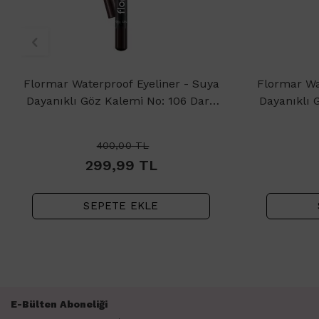
Flormar Waterproof Eyeliner - Suya
Flormar Wa
Dayanıklı Göz Kalemi No: 106 Dark
Dayanıklı 
Chestnut 1.14gr
400,00
TL
299,99
TL
SEPETE EKLE
E-Bülten Aboneliği