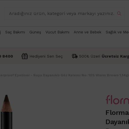
j
Saç Bakımı
Güneş
Vücut Bakımı
Anne ve Bebek
Sağlık ve Me
0 8400
Hediyeni Sen Seç
500₺ Üzeri
Ücretsiz Kar
erproof Eyeliner - Suya Dayanıklı Göz Kalemi No: 105 Warm Brown 1.14g
Florma
Dayanı