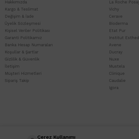
Hakkımızda
La Roche Posa
Kargo & Teslimat
Vichy
Değişim & İade
Cerave
Üyelik Sözleşmesi
Bioderma
Kişisel Veriler Politikası
Etat Pur
Garanti Politikamız
Institut Esthe
Banka Hesap Numaraları
Avene
Koşullar & Şartlar
Ducray
Gizlilik & Güvenlik
Nuxe
İletişim
Mustela
Müşteri Hizmetleri
Clinique
Sipariş Takip
Caudalie
Igora
Çerez Kullanımı