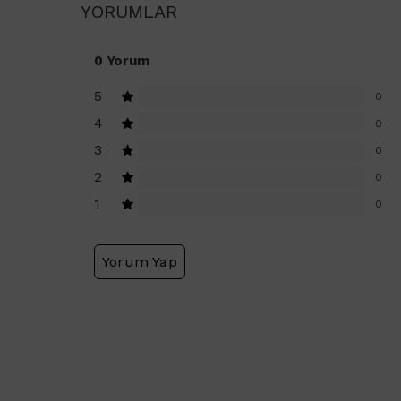
YORUMLAR
0 Yorum
5
0
4
0
3
0
2
0
1
0
Yorum Yap