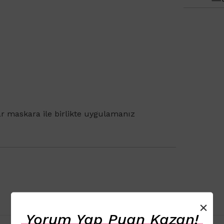
ar maskara ile birlikte uygulamanız
×
Yorum Yap Puan Kazan!