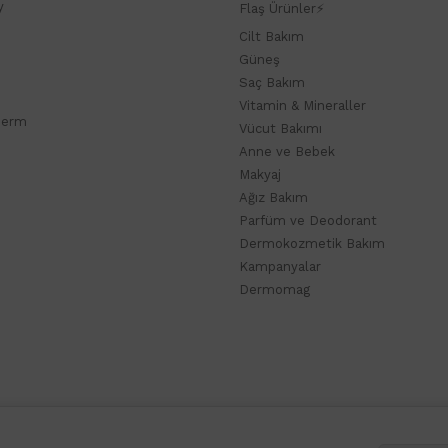
y
Flaş Ürünler⚡
Cilt Bakım
Güneş
Saç Bakım
Vitamin & Mineraller
derm
Vücut Bakımı
Anne ve Bebek
Makyaj
Ağız Bakım
Parfüm ve Deodorant
Dermokozmetik Bakım
Kampanyalar
Dermomag