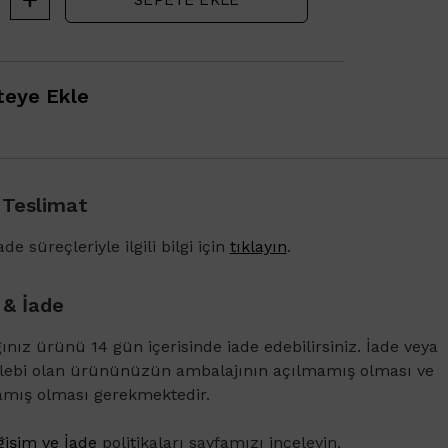
eye Ekle
 Teslimat
1500 TL ve üzeri alışverişlerinizde Vichy Dercos 
Karşıtı Bakım Şampuanı 6ml
de süreçleriyle ilgili bilgi için
tıklayın
.
 & İade
ğınız ürünü 14 gün içerisinde iade edebilirsiniz. İade veya
alebi olan ürününüzün ambalajının açılmamış olması ve
amış olması gerekmektedir.
işim ve İade
politikaları sayfamızı inceleyin.