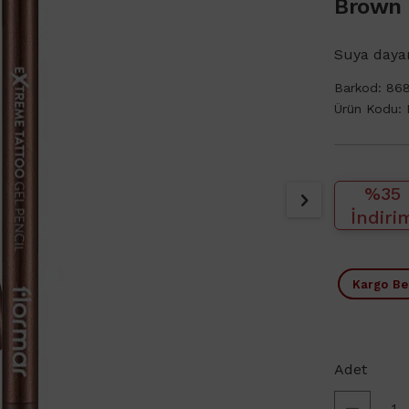
Brown
Suya dayan
Barkod:
86
Ürün Kodu:
%35
İndiri
Kargo B
Adet