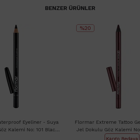
BENZER ÜRÜNLER
%20
terproof Eyeliner - Suya
Flormar Extreme Tattoo Gel
Göz Kalemi No: 101 Black
Jel Dokulu Göz Kalemi No
Ice 1.14gr
Berry
Kargo Bedava