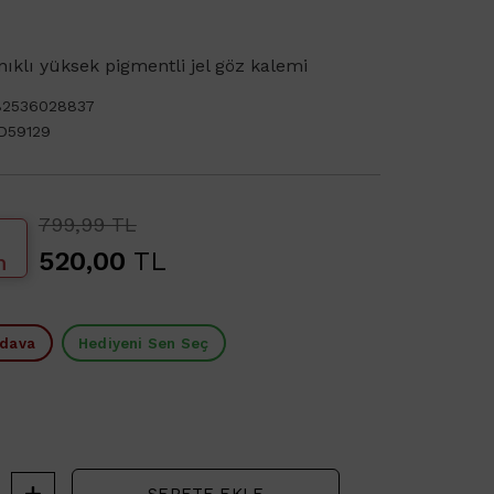
ıklı yüksek pigmentli jel göz kalemi
82536028837
D59129
799,99 TL
520,00
TL
m
edava
Hediyeni Sen Seç
SEPETE EKLE