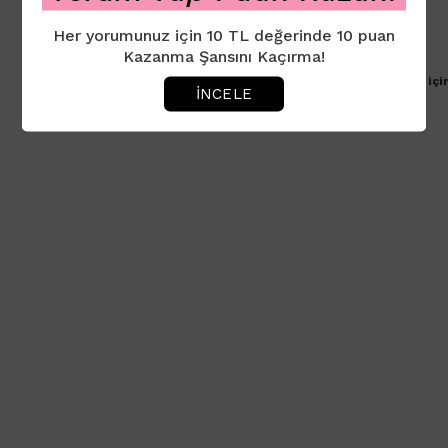
Her yorumunuz için 10 TL değerinde 10 puan
Kazanma Şansını Kaçırma!
Ürün için henüz yorum eklenmemiştir. İlk yorumu yapmak içi
İNCELE