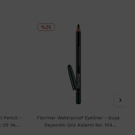
%35
 Pencil -
Flormar Waterproof Eyeliner - Suya
: 05 Very
Dayanıklı Göz Kalemi No: 104
Cobalt Green 1.14gr