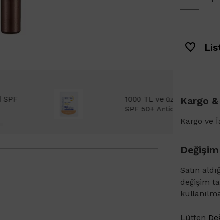
List
Bioderma Photoderm XDefense Ultra Fluid
Kargo &
emi Light 2ml hediye!
Kargo ve İa
Değişim
Satın aldı
değişim t
kullanılm
Lütfen
Değ