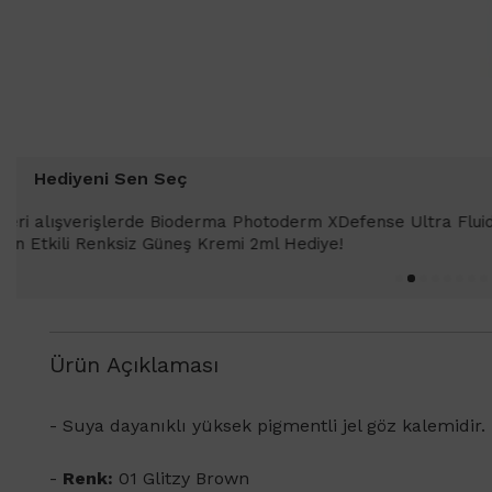
Hediyeni Sen Seç
1000 TL ve üzeri alışverişlerinizde 
SPF 50+ Antioksidan Renkli Güneş Kr
Ürün Açıklaması
- Suya dayanıklı yüksek pigmentli jel göz kalemidir.
-
Renk:
01 Glitzy Brown