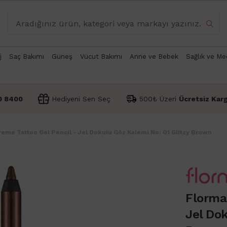
j
Saç Bakımı
Güneş
Vücut Bakımı
Anne ve Bebek
Sağlık ve Me
0 8400
Hediyeni Sen Seç
500₺ Üzeri
Ücretsiz Kar
reme Tattoo Gel Pencil - Jel Dokulu Göz Kalemi No: 01 Glitzy Brown
Florma
Jel Dok