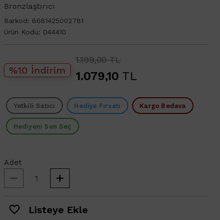
Bronzlaştırıcı
Barkod:
8681425002781
Ürün Kodu:
D44410
1.199,00 TL
%10 İndirim
1.079,10
TL
Yetkili Satıcı
Hediye Fırsatı
Kargo Bedava
Hediyeni Sen Seç
Adet
Listeye Ekle