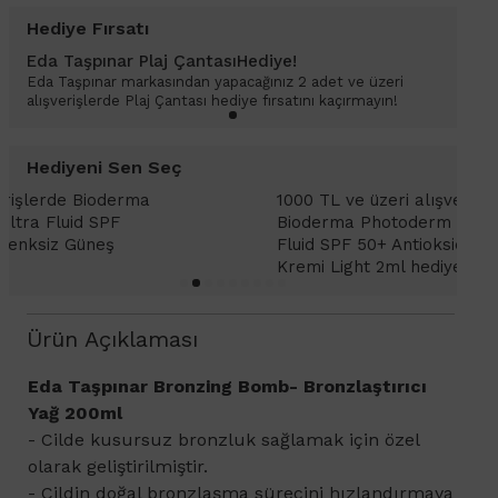
Hediye Fırsatı
Eda Taşpınar Plaj ÇantasıHediye!
Eda Taşpınar markasından yapacağınız 2 adet ve üzeri
alışverişlerde Plaj Çantası hediye fırsatını kaçırmayın!
Hediyeni Sen Seç
1000 TL ve üzeri alışverişlerinizde
1
Bioderma Photoderm XDefense Ultra
D
Fluid SPF 50+ Antioksidan Renkli Güneş
K
Kremi Light 2ml hediye!
Ürün Açıklaması
Eda Taşpınar Bronzing Bomb- Bronzlaştırıcı
Yağ 200ml
- Cilde kusursuz bronzluk sağlamak için özel
olarak geliştirilmiştir.
- Cildin doğal bronzlaşma sürecini hızlandırmaya