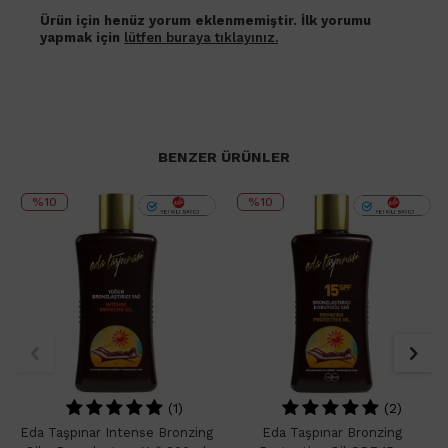
Ürün için henüz yorum eklenmemiştir. İlk yorumu
yapmak için
lütfen buraya tıklayınız.
BENZER ÜRÜNLER
%10
%10
(1)
(2)
Eda Taşpınar Intense Bronzing
Eda Taşpınar Bronzing