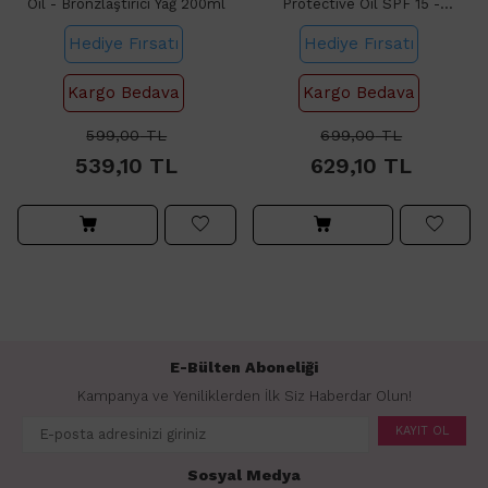
Oil - Bronzlaştırıcı Yağ 200ml
Protective Oil SPF 15 -
Bronzlaştırıcı Güneş Yağı 200ml
Hediye Fırsatı
Hediye Fırsatı
Kargo Bedava
Kargo Bedava
599,00
TL
699,00
TL
539,10
TL
629,10
TL
E-Bülten Aboneliği
Kampanya ve Yeniliklerden İlk Siz Haberdar Olun!
KAYIT OL
Sosyal Medya