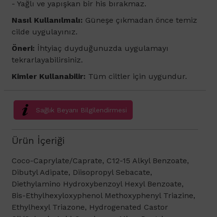
- Yağlı ve yapışkan bir his bırakmaz.
Nasıl Kullanılmalı:
Güneşe çıkmadan önce temiz
cilde uygulayınız.
Öneri:
İhtyiaç duyduğunuzda uygulamayı
tekrarlayabilirsiniz.
Kimler Kullanabilir:
Tüm ciltler için uygundur.
Sağlık Beyanı Bilgilendirmesi
Ürün İçeriği
Coco-Caprylate/Caprate, C12-15 Alkyl Benzoate,
Dibutyl Adipate, Diisopropyl Sebacate,
Diethylamino Hydroxybenzoyl Hexyl Benzoate,
Bis-Ethylhexyloxyphenol Methoxyphenyl Triazine,
Ethylhexyl Triazone, Hydrogenated Castor