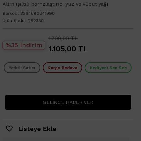
Altın ışıltılı bornzlaştırıcı yüz ve vücut yağı
Barkod:
3264680041990
Ürün Kodu:
D82330
1.700,00 TL
%35 İndirim
1.105,00
TL
Yetkili Satıcı
Kargo Bedava
Hediyeni Sen Seç
GELINCE HABER VER
Listeye Ekle