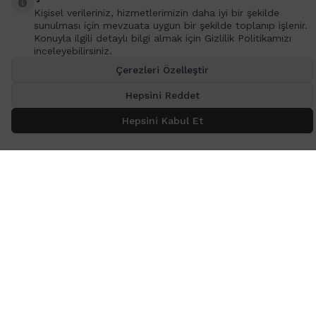
Kişisel verileriniz, hizmetlerimizin daha iyi bir şekilde
sunulması için mevzuata uygun bir şekilde toplanıp işlenir.
İçerikler
Konuyla ilgili detaylı bilgi almak için Gizlilik Politikamızı
inceleyebilirsiniz.
Markalar
Çerezleri Özelleştir
Kategoriler
Hepsini Reddet
Adres & İletişim
Hepsini Kabul Et