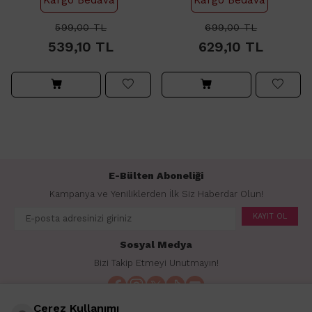
599,00
TL
699,00
TL
539,10
TL
629,10
TL
E-Bülten Aboneliği
Kampanya ve Yeniliklerden İlk Siz Haberdar Olun!
KAYIT OL
Sosyal Medya
Bizi Takip Etmeyi Unutmayın!
Çerez Kullanımı