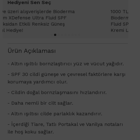
Hediyeni Sen Seç
1000 TL ve üzeri alışverişlerinizde
1
Bioderma Photoderm XDefense Ultra
D
Fluid SPF 50+ Antioksidan Renkli Güneş
K
Kremi Light 2ml hediye!
Ürün Açıklaması
- Altın ışıltılı bornzlaştırıcı yüz ve vücut yağıdır.
- SPF 30 cildi güneşe ve çevresel faktörlere karşı
korumaya yardımcı olur.
- Cildin doğal bornzlaşmasını hızlandırır.
- Daha nemli bir cilt sağlar.
- Altın ışıltısı cilde parlaklık kazandırır.
- İçerdiği Tiare, Tatlı Portakal ve Vanilya notaları
ile hoş koku sağlar.