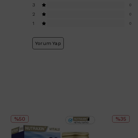
3
0
2
0
1
0
Yorum Yap
%50
%35