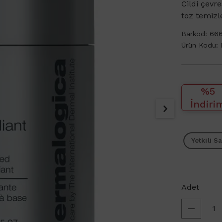
Cildi çevr
toz temizl
Barkod:
666
Ürün Kodu:
%5
İndiri
Yetkili Sa
Adet