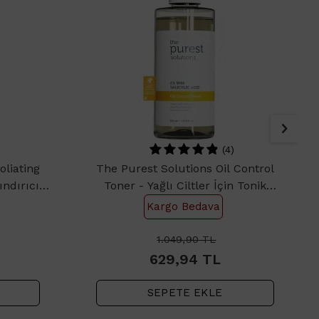
)
(4)
oliating
The Purest Solutions Oil Control
ındırıcı
Toner - Yağlı Ciltler İçin Tonik
200ml
Kargo Bedava
1.049,90
TL
629,94
TL
SEPETE EKLE