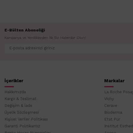
E-Bülten Aboneliği
Kampanya ve Yeniliklerden İlk Siz Haberdar Olun!
İçerikler
Markalar
Hakkımızda
La Roche Posa
Kargo & Teslimat
Vichy
Değişim & İade
Cerave
Üyelik Sözleşmesi
Bioderma
Kişisel Veriler Politikası
Etat Pur
Garanti Politikamız
Institut Esthe
Banka Hesap Numaraları
Avene