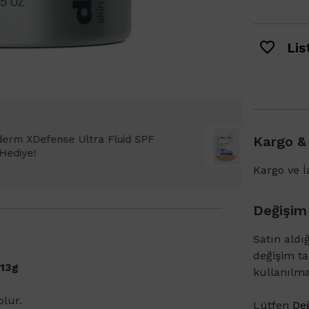
List
Bioderma Photoderm XDefense Ultra Fluid
Kargo &
emi Light 2ml hediye!
Kargo ve İa
Değişim
Satın aldı
değişim t
 13g
kullanılm
olur.
Lütfen
Değ