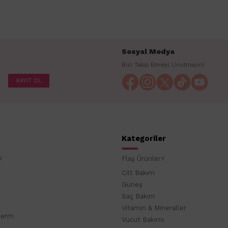
Sosyal Medya
Bizi Takip Etmeyi Unutmayın!
KAYIT OL
Kategoriler
y
Flaş Ürünler⚡
Cilt Bakım
Güneş
Saç Bakım
Vitamin & Mineraller
derm
Vücut Bakımı