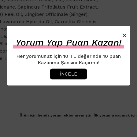
ioxane, Sapindus Trifoliatus Fruit Extract,
Peel Oil, Zingiber Officinale (Ginger)
 Lavandula Hybrida Oil, Camellia Sinensis
inosa Fruit Pod Extract, Citrus Limon
×
af Oil, Salvia Officinalis (Sage) Oil,
Yorum Yap Puan Kazan!
a (Rice) Starch, Sodium Chloride, Sodium
onut Acid, Calcium Lactate, Capryloyl
Her yorumunuz için 10 TL değerinde 10 puan
e, Limonene, Linalool.
Kazanma Şansını Kaçırma!
İNCELE
Ürün için henüz yorum eklenmemiştir. İlk yorumu yapmak içi