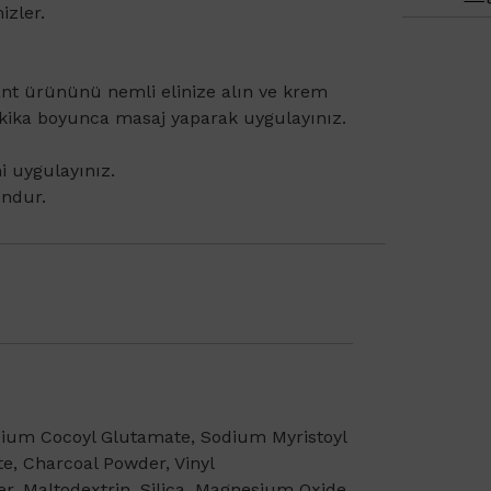
izler.
ant ürününü nemli elinize alın ve krem
akika boyunca masaj yaparak uygulayınız.
i uygulayınız.
undur.
odium Cocoyl Glutamate, Sodium Myristoyl
e, Charcoal Powder, Vinyl
, Maltodextrin, Silica, Magnesium Oxide,