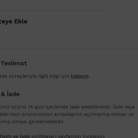
eye Ekle
 Teslimat
1500 TL ve üzeri alışverişlerinizde Vichy Dercos 
Karşıtı Bakım Şampuanı 6ml
de süreçleriyle ilgili bilgi için
tıklayın
.
 & İade
ğınız ürünü 14 gün içerisinde iade edebilirsiniz. İade veya
alebi olan ürününüzün ambalajının açılmamış olması ve
amış olması gerekmektedir.
işim ve İade
politikaları sayfamızı inceleyin.