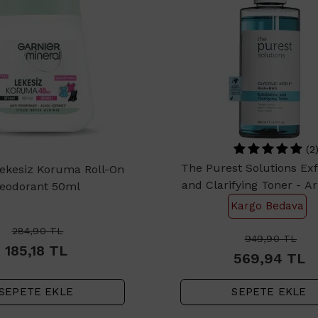
(2
The Purest Solutions Exf
Lekesiz Koruma Roll-On
and Clarifying Toner - Ar
eodorant 50ml
Tonik 200ml
Kargo Bedava
284,90
TL
949,90
TL
185,18
TL
569,94
TL
SEPETE EKLE
SEPETE EKLE