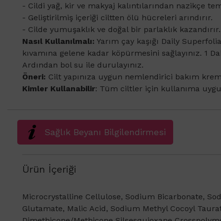
- Cildi yağ, kir ve makyaj kalıntılarından nazikçe tem
- Geliştirilmiş içeriği ciltten ölü hücreleri arındırır.
- Cilde yumuşaklık ve doğal bir parlaklık kazandırır.
Nasıl Kullanılmalı:
Yarım çay kaşığı Daily Superfoli
kıvamına gelene kadar köpürmesini sağlayınız. 1 D
Ardından bol su ile durulayınız.
Öneri:
Cilt yapınıza uygun nemlendirici bakım krem
Kimler Kullanabilir
: Tüm ciltler için kullanıma uyg
Sağlık Beyanı Bilgilendirmesi
Ürün İçeriği
Microcrystalline Cellulose, Sodium Bicarbonate, S
Glutamate, Malic Acid, Sodium Methyl Cocoyl Taurat
Dimethicone/Methicone Silsesquioxane Crosspolymer