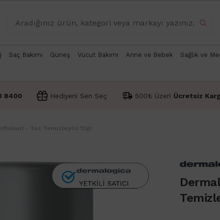
j
Saç Bakımı
Güneş
Vücut Bakımı
Anne ve Bebek
Sağlık ve Me
0 8400
Hediyeni Sen Seç
500₺ Üzeri
Ücretsiz Kar
foliant - Toz Temizleyici 13gr
Dermalo
Temizle