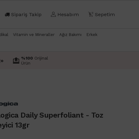
Sipariş Takip
Hesabım
0
Sepetim
dikal
Vitamin ve Mineraller
Ağız Bakımı
Erkek
%100
Orijinal
go
Ürün
gica Daily Superfoliant - Toz
yici 13gr