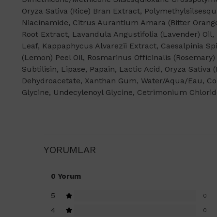
Oryza Sativa (Rice) Bran Extract, Polymethylsilsesqu
Niacinamide, Citrus Aurantium Amara (Bitter Orange) 
Root Extract, Lavandula Angustifolia (Lavender) Oil,
Leaf, Kappaphycus Alvarezii Extract, Caesalpinia Sp
(Lemon) Peel Oil, Rosmarinus Officinalis (Rosemary) Le
Subtilisin, Lipase, Papain, Lactic Acid, Oryza Sativ
Dehydroacetate, Xanthan Gum, Water/Aqua/Eau, Coc
Glycine, Undecylenoyl Glycine, Cetrimonium Chlorid
YORUMLAR
0 Yorum
5
0
4
0