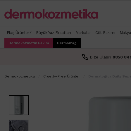
Flaş Ürünler⚡
Büyük Yaz Fırsatları
Markalar
Cilt Bakımı
Makya
Dermokozmetik Bakım
Dermomag
Bize Ulaşın
0850 84
Dermokozmetika
Cruelty-Free Ürünler
Dermalogica Daily Super