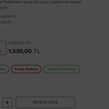
esl faktörlere karşı koruyan yaşlanma karşıtı
eyici
151021174
D56213
1.600,00 TL
1.520,00
TL
m
tıcı
Kargo Bedava
Hediyeni Sen Seç
SEPETE EKLE