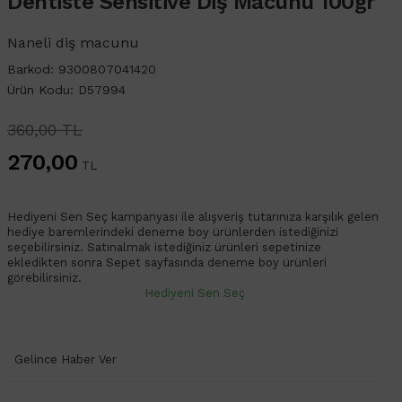
Dentiste Sensitive Diş Macunu 100gr
Naneli diş macunu
Barkod: 9300807041420
Ürün Kodu: D57994
360,00 TL
270,00
TL
Hediyeni Sen Seç kampanyası ile alışveriş tutarınıza karşılık gelen
hediye baremlerindeki deneme boy ürünlerden istediğinizi
seçebilirsiniz. Satınalmak istediğiniz ürünleri sepetinize
ekledikten sonra Sepet sayfasında deneme boy ürünleri
görebilirsiniz.
Hediyeni Sen Seç
Gelince Haber Ver