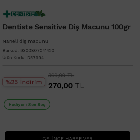
Dentiste Sensitive Diş Macunu 100gr
Naneli diş macunu
Barkod:
9300807041420
Ürün Kodu:
D57994
360,00 TL
%25 İndirim
270,00
TL
Hediyeni Sen Seç
GELINCE HABER VER