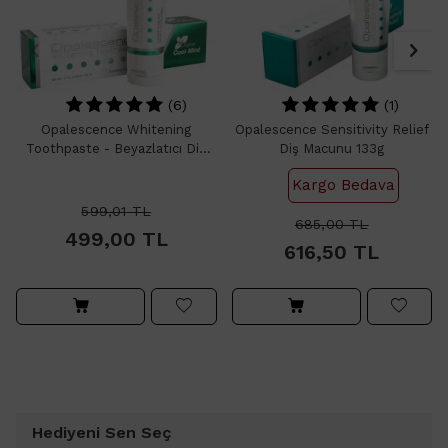
(6)
(1)
Opalescence Whitening
Opalescence Sensitivity Relief
Toothpaste - Beyazlatıcı Diş
Diş Macunu 133g
Macunu 100ml
Kargo Bedava
599,01
TL
685,00
TL
499,00
TL
616,50
TL
Hediyeni Sen Seç