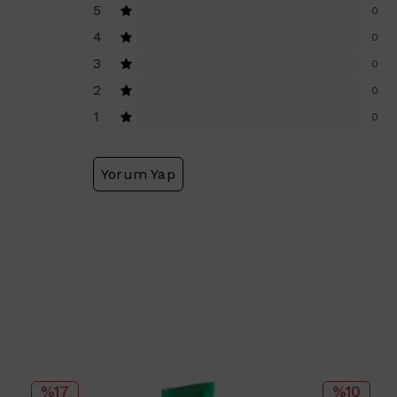
5
0
4
0
3
0
2
0
1
0
Yorum Yap
%17
%10