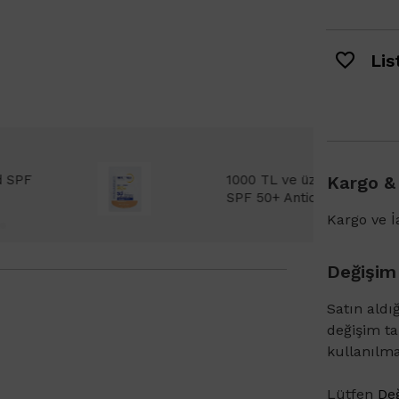
List
Bioderma Photoderm XDefense Ultra Fluid
Kargo &
emi Light 2ml hediye!
Kargo ve İa
Değişim
Satın aldı
değişim t
kullanılm
Lütfen
Değ