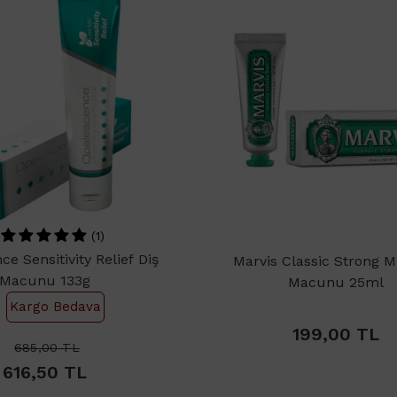
(1)
e Sensitivity Relief Diş
Marvis Classic Strong M
Macunu 133g
Macunu 25ml
Kargo Bedava
199,00
TL
685,00
TL
616,50
TL