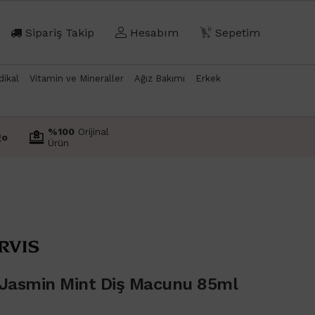
Sipariş Takip
Hesabım
0
Sepetim
dikal
Vitamin ve Mineraller
Ağız Bakımı
Erkek
%100
Orijinal
go
Ürün
 Jasmin Mint Diş Macunu 85ml