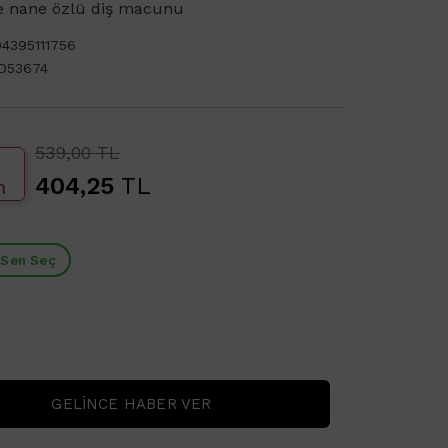
e nane özlü diş macunu
4395111756
D53674
539,00 TL
404,25
TL
m
 Sen Seç
GELINCE HABER VER