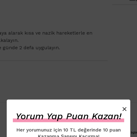
a alarak kısa ve nazik hareketlerle en
lkalayın.
e günde 2 defa uygulayın.
×
Yorum Yap Puan Kazan!
Her yorumunuz için 10 TL değerinde 10 puan
Ürün için henüz yorum eklenmemiştir. İlk yorumu yapmak içi
Kazanma Şansını Kaçırma!