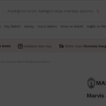
j
Saç Bakımı
Güneş
Vücut Bakımı
Anne ve Bebek
Sağlık ve Me
0 8400
Hediyeni Sen Seç
500₺ Üzeri
Ücretsiz Kar
rvis Jasmin Mint Diş Macunu 85ml
Marvis