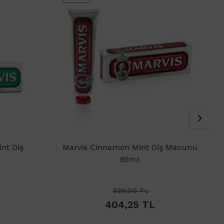
int Diş
Marvis Cinnamon Mint Diş Macunu
85ml
539,00
TL
404,25
TL