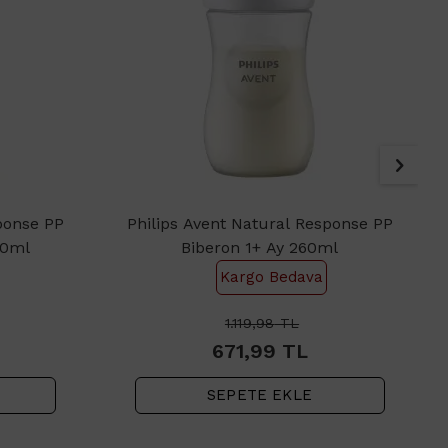
ponse PP
Philips Avent Natural Response PP
60ml
Biberon 1+ Ay 260ml
Kargo Bedava
1.119,98
TL
671,99
TL
SEPETE EKLE