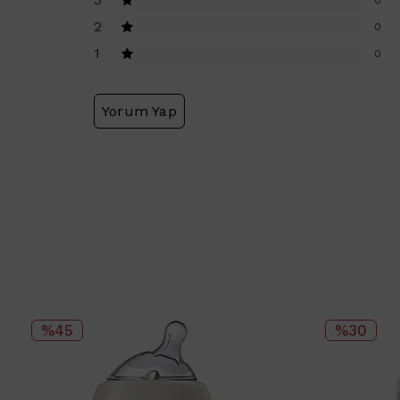
0
2
0
1
0
Yorum Yap
%45
%30