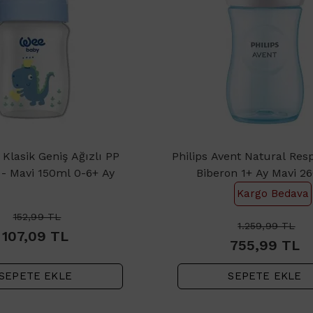
Klasik Geniş Ağızlı PP
Philips Avent Natural Res
 - Mavi 150ml 0-6+ Ay
Biberon 1+ Ay Mavi 2
Kargo Bedava
152,99
TL
1.259,99
TL
107,09
TL
755,99
TL
SEPETE EKLE
SEPETE EKLE