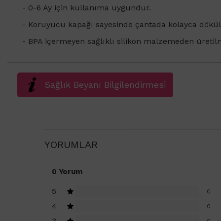
- 0-6 Ay için kullanıma uygundur.
- K
oruyucu kapağı sayesinde çantada kolayca dökül
- BPA içermeyen sağlıklı silikon malzemeden üretilm
Sağlık Beyanı Bilgilendirmesi
YORUMLAR
0 Yorum
5
0
4
0
3