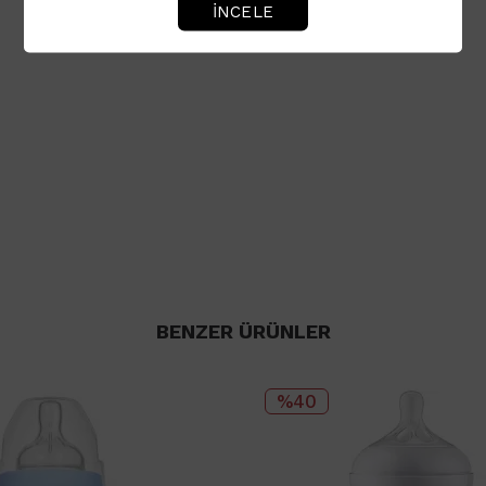
İNCELE
BENZER ÜRÜNLER
%40