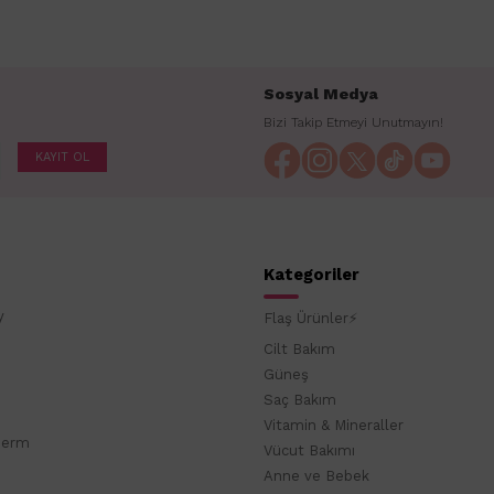
Sosyal Medya
Bizi Takip Etmeyi Unutmayın!
KAYIT OL
Kategoriler
y
Flaş Ürünler⚡
Cilt Bakım
Güneş
Saç Bakım
Vitamin & Mineraller
derm
Vücut Bakımı
Anne ve Bebek