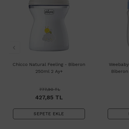
Chicco Natural Feeling - Biberon
Weebaby 
250ml 2 Ay+
Biberon
777,90
TL
427,85
TL
SEPETE EKLE