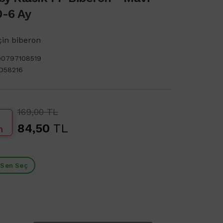
0-6 Ay
çin biberon
90797108519
D58216
169,00 TL
84,50
TL
m
 Sen Seç