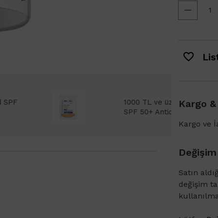
List
Bioderma Photoderm XDefense Ultra Fluid
Kargo &
emi Light 2ml hediye!
Kargo ve İa
Değişim
Satın aldı
değişim t
kullanılm