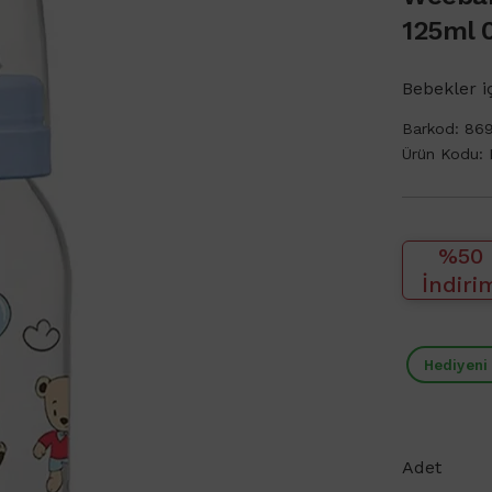
125ml 
Bebekler i
Barkod:
86
Ürün Kodu:
%50
İndiri
Hediyeni
Adet