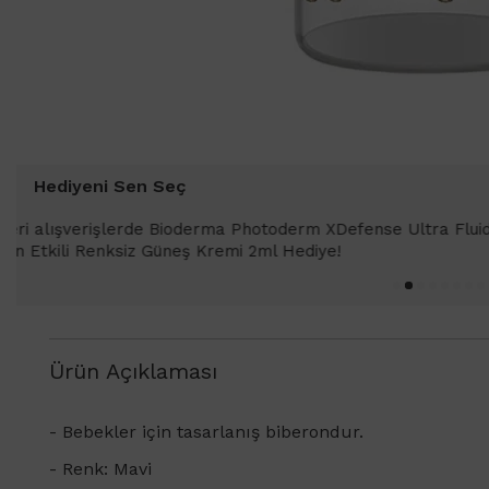
Hediyeni Sen Seç
1000 TL ve üzeri alışverişlerinizde 
SPF 50+ Antioksidan Renkli Güneş Kr
Ürün Açıklaması
- Bebekler için tasarlanış biberondur.
- Renk: Mavi