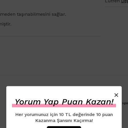
Lütfen
Değ
meden taşınabilmesini sağlar.
iştir.
×
Yorum Yap Puan Kazan!
Ürün için henüz yorum eklenmemiştir. İlk yorumu yapmak içi
Her yorumunuz için 10 TL değerinde 10 puan
Kazanma Şansını Kaçırma!