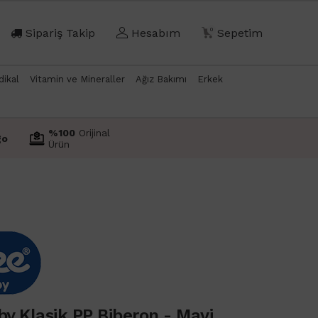
Sipariş Takip
Hesabım
0
Sepetim
dikal
Vitamin ve Mineraller
Ağız Bakımı
Erkek
%100
Orijinal
go
Ürün
y Klasik PP Biberon - Mavi