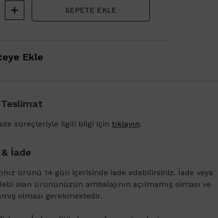
SEPETE EKLE
eye Ekle
 Teslimat
1500 TL ve üzeri alışverişlerinizde Vichy Dercos 
Karşıtı Bakım Şampuanı 6ml
de süreçleriyle ilgili bilgi için
tıklayın
.
 & İade
ğınız ürünü 14 gün içerisinde iade edebilirsiniz. İade veya
alebi olan ürününüzün ambalajının açılmamış olması ve
amış olması gerekmektedir.