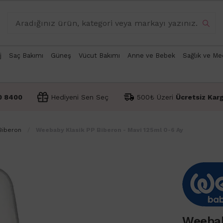
j
Saç Bakımı
Güneş
Vücut Bakımı
Anne ve Bebek
Sağlık ve Me
0 8400
Hediyeni Sen Seç
500₺ Üzeri
Ücretsiz Kar
Biberon
Weebaby Klasik PP Biberon - Mavi 125ml 0-6 Ay
Weebab