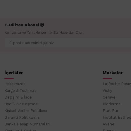
E-Bülten Aboneliği
Kampanya ve Yeniliklerden İlk Siz Haberdar Olun!
İçerikler
Markalar
Hakkımızda
La Roche Posa
Kargo & Teslimat
Vichy
Değişim & İade
Cerave
Üyelik Sözleşmesi
Bioderma
Kişisel Veriler Politikası
Etat Pur
Garanti Politikamız
Institut Esthe
Banka Hesap Numaraları
Avene
Koşullar & Şartlar
Ducray