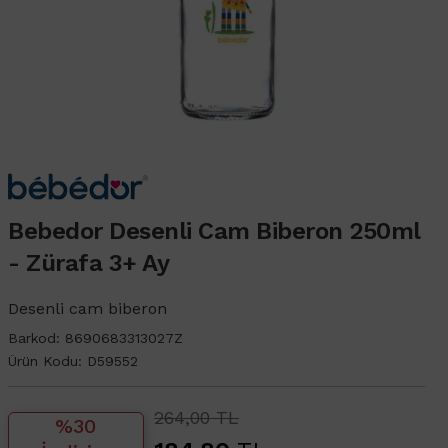
Bebedor Desenli Cam Biberon 250ml
- Zürafa 3+ Ay
Desenli cam biberon
Barkod:
8690683313027Z
Ürün Kodu:
D59552
264,00 TL
%30