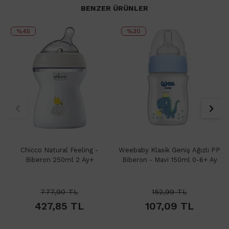
BENZER ÜRÜNLER
%45
%30
Chicco Natural Feeling -
Weebaby Klasik Geniş Ağızlı PP
Biberon 250ml 2 Ay+
Biberon - Mavi 150ml 0-6+ Ay
777,90
TL
152,99
TL
427,85
TL
107,09
TL