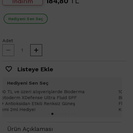
184,80
TL
İndirim
Hediyeni Sen Seç
Adet
Listeye Ekle
Hediyeni Sen Seç
1000 TL ve üzeri alışverişlerinizde
1
Bioderma Photoderm XDefense Ultra
D
Fluid SPF 50+ Antioksidan Renkli Güneş
K
Kremi Light 2ml hediye!
Ürün Açıklaması