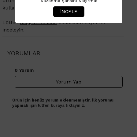
ürününüzün ambalajının açılmamış olması ve
Kazanma Şansını Kaçırma!
kullanılmamış olması gerekmektedir.
İNCELE
Lütfen
Değişim ve İade
politikaları sayfamızı
inceleyin.
YORUMLAR
0 Yorum
Yorum Yap
Ürün için henüz yorum eklenmemiştir. İlk yorumu
yapmak için
lütfen buraya tıklayınız.