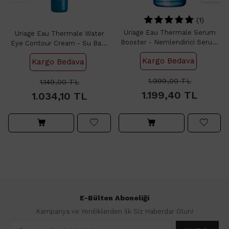
(1)
Uriage Eau Thermale Serum
Uriage Eau Thermale Water
Booster - Nemlendirici Serum
Eye Contour Cream - Su Bazlı
30ml
Göz Çevresi Kremi 15ml
Kargo Bedava
Kargo Bedava
1.999,00
TL
1.149,00
TL
1.199,40
TL
1.034,10
TL
E-Bülten Aboneliği
Kampanya ve Yeniliklerden İlk Siz Haberdar Olun!