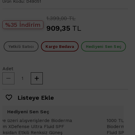
Ürün Kodu:
D49051
1.399,00 TL
%35 İndirim
909,35
TL
Yetkili Satıcı
Kargo Bedava
Hediyeni Sen Seç
Adet
Listeye Ekle
Hediyeni Sen Seç
1000 TL ve üzeri alışverişlerinizde
1
Bioderma Photoderm XDefense Ultra
D
Fluid SPF 50+ Antioksidan Renkli Güneş
K