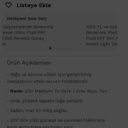
Listeye Ekle
Hediyeni Sen Seç
1000 TL ve üzeri alışverişlerinizde
1
Bioderma Photoderm XDefense Ultra
D
Fluid SPF 50+ Antioksidan Renkli Güneş
K
Kremi Light 2ml hediye!
Ürün Açıklaması
- Yağlı ve karma ciltler için geliştrilmiş
matlaştırıcı etkili serum fondötendir.
-
Renk:
200 Medium To Dark / Orta Koyu Ton
- Orta, yüksek kapatıcılığa sahiptir.
- Saten, mat bir bitiş sağlar.
- SPF 50+ cildi güneşe ve çevresel faktörlere
karşı korumaya yardımcı olur.