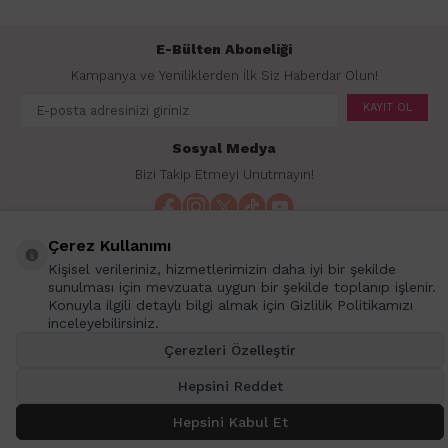
E-Bülten Aboneliği
Kampanya ve Yeniliklerden İlk Siz Haberdar Olun!
KAYIT OL
Sosyal Medya
Bizi Takip Etmeyi Unutmayın!
Çerez Kullanımı
Kişisel verileriniz, hizmetlerimizin daha iyi bir şekilde
sunulması için mevzuata uygun bir şekilde toplanıp işlenir.
İçerikler
Konuyla ilgili detaylı bilgi almak için Gizlilik Politikamızı
inceleyebilirsiniz.
Markalar
Çerezleri Özelleştir
Kategoriler
Hepsini Reddet
Adres & İletişim
Hepsini Kabul Et
SEPETE EKLE