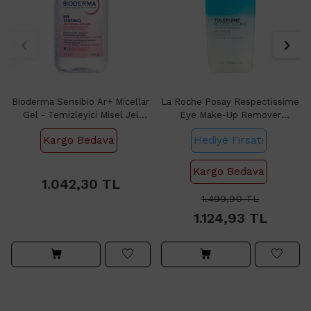
Bioderma Sensibio Ar+ Micellar
La Roche Posay Respectissime
Gel - Temizleyici Misel Jel
Eye Make-Up Remover
250ml
Waterproof 125ml
Kargo Bedava
Hediye Fırsatı
1.042,30
Kargo Bedava
1.042,30
TL
1.499,90
TL
1.124,93
TL