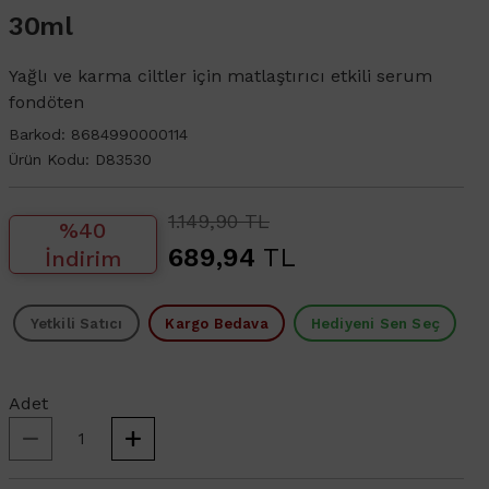
30ml
Yağlı ve karma ciltler için matlaştırıcı etkili serum
fondöten
Barkod:
8684990000114
Ürün Kodu:
D83530
1.149,90 TL
%40
689,94
TL
İndirim
Yetkili Satıcı
Kargo Bedava
Hediyeni Sen Seç
Adet