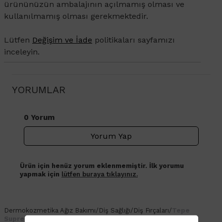
ürününüzün ambalajının açılmamış olması ve
kullanılmamış olması gerekmektedir.
Lütfen
Değişim ve İade
politikaları sayfamızı
inceleyin.
YORUMLAR
0 Yorum
Yorum Yap
Ürün için henüz yorum eklenmemiştir. İlk yorumu
yapmak için
lütfen buraya tıklayınız.
Dermokozmetika
Ağız Bakımı
/
Diş Sağlığı
/
Diş Fırçaları
/
Tepe
Supreme Soft Diş Fırçası