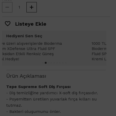
Listeye Ekle
Hediyeni Sen Seç
1000 TL ve üzeri alışverişlerinizde
1
Bioderma Photoderm XDefense Ultra
D
Fluid SPF 50+ Antioksidan Renkli Güneş
K
Kremi Light 2ml hediye!
Ürün Açıklaması
Tepe Supreme Soft Diş Fırçası
- Diş temizliğine yardımcı X-soft diş fırçasıdır.
- Poyemitten üretilen yuvarlak fırça kılları su
tutmaz.
- Bakteri oluşumunu önler.