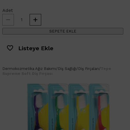
Adet
SEPETE EKLE
Listeye Ekle
Dermokozmetika
Ağız Bakımı
/
Diş Sağlığı
/
Diş Fırçaları
/
Tepe
Supreme Soft Diş Fırçası