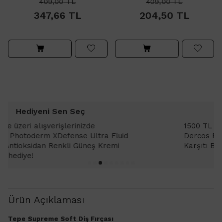
409,00
TL
409,00
TL
347,66
TL
204,50
TL
Hediyeni Sen Seç
1500 TL ve üzeri alışverişlerinizde Vichy
Dercos Energisant Shampoo - Dökülme
Karşıtı Bakım Şampuanı 6ml
Ürün Açıklaması
Tepe Supreme Soft Diş Fırçası