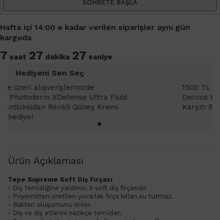
SOHBETE BAŞLA
Hafta içi 14:00 e kadar verilen siparişler aynı gün
kargoda
7
27
26
saat
dakika
saniye
Hediyeni Sen Seç
1500 TL ve üzeri alışverişlerinizde Vichy
Dercos Energisant Shampoo - Dökülme
Karşıtı Bakım Şampuanı 6ml
Ürün Açıklaması
Tepe Supreme Soft Diş Fırçası
- Diş temizliğine yardımcı X-soft diş fırçasıdır.
- Poyemitten üretilen yuvarlak fırça kılları su tutmaz.
- Bakteri oluşumunu önler.
- Diş ve diş etlerini nazikçe temizler.