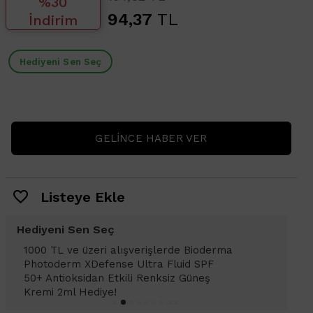
%30
94,37
TL
İndirim
Hediyeni Sen Seç
GELINCE HABER VER
Listeye Ekle
Hediyeni Sen Seç
1000 TL ve üzeri alışverişlerinizde
1
Bioderma Photoderm XDefense Ultra
D
Fluid SPF 50+ Antioksidan Renkli Güneş
K
Kremi Light 2ml hediye!