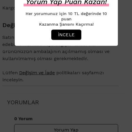
Yorum Yap Puan Kazan!
Kargo ve İade süreçleriyle ilgili bilgi için
tıklayın
.
Her yorumunuz için 10 TL değerinde 10
puan
Değişim & İade
Kazanma Şansını Kaçırma!
İNCELE
Satın aldığınız ürünü 14 gün içerisinde iade
edebilirsiniz. İade veya değişim talebi olan
ürününüzün ambalajının açılmamış olması ve
kullanılmamış olması gerekmektedir.
Lütfen
Değişim ve İade
politikaları sayfamızı
inceleyin.
YORUMLAR
0 Yorum
Yorum Yap