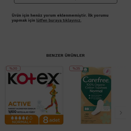
Ürün için henüz yorum eklenmemiştir. İlk yorumu
yapmak için
lütfen buraya tıklayınız.
BENZER ÜRÜNLER
%30
%25