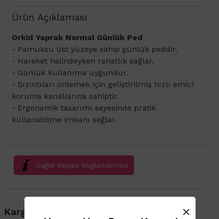
Ürün Açıklaması
Orkid Yaprak Normal Günlük Ped
​- Pamuksu üst yüzeye sahip günlük peddir.
- Hareket halindeyken rahatlık sağlar.
- Günlük kullanıma uygundur.
- Sızıntıları önlemek için geliştirilmiş hızlı emici
koruma kanallarına sahiptir.
- Ergonamik tasarımı sayesinde pratik
kullanabilme imkanı sağlar.
Sağlık Beyanı Bilgilendirmesi
×
Kargo & Teslimat