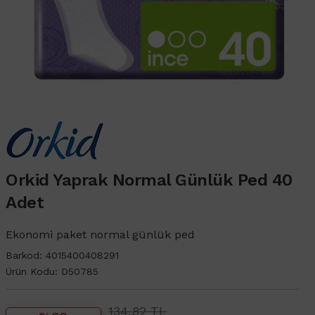
Orkid Yaprak Normal Günlük Ped 40
Adet
Ekonomi paket normal günlük ped
Barkod:
4015400408291
Ürün Kodu:
D50785
134,82 TL