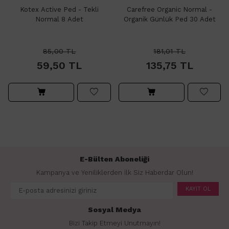
Kotex Active Ped - Tekli
Carefree Organic Normal -
Normal 8 Adet
Organik Günlük Ped 30 Adet
85,00
TL
181,01
TL
59,50
TL
135,75
TL
E-Bülten Aboneliği
Kampanya ve Yeniliklerden İlk Siz Haberdar Olun!
KAYIT OL
Sosyal Medya
Bizi Takip Etmeyi Unutmayın!