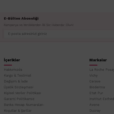
E-Bülten Aboneliği
Kampanya ve Yeniliklerden İlk Siz Haberdar Olun!
İçerikler
Markalar
Hakkımızda
La Roche Posa
Kargo & Teslimat
Vichy
Değişim & İade
Cerave
Üyelik Sözleşmesi
Bioderma
Kişisel Veriler Politikası
Etat Pur
Garanti Politikamız
Institut Esthe
Banka Hesap Numaraları
Avene
Koşullar & Şartlar
Ducray