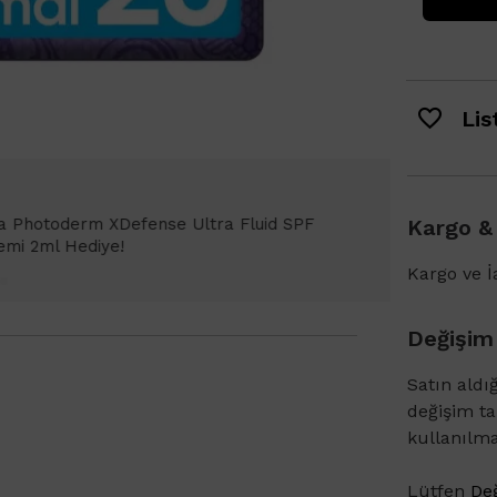
List
Bioderma Photoderm XDefense Ultra Fluid
Kargo &
emi Light 2ml hediye!
Kargo ve İa
Değişim
Satın aldı
değişim t
kullanılm
Lütfen
Değ