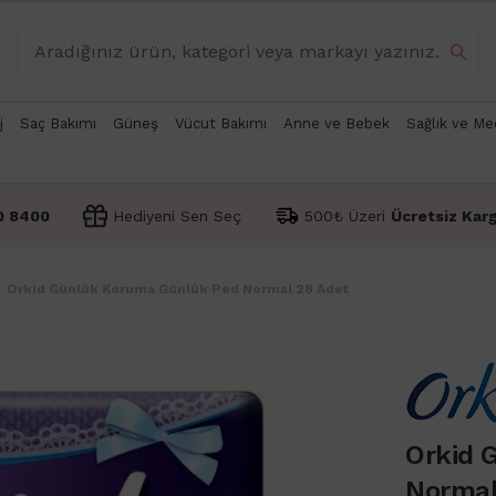
j
Saç Bakımı
Güneş
Vücut Bakımı
Anne ve Bebek
Sağlık ve Me
0 8400
Hediyeni Sen Seç
500₺ Üzeri
Ücretsiz Kar
Orkid Günlük Koruma Günlük Ped Normal 28 Adet
Orkid 
Normal