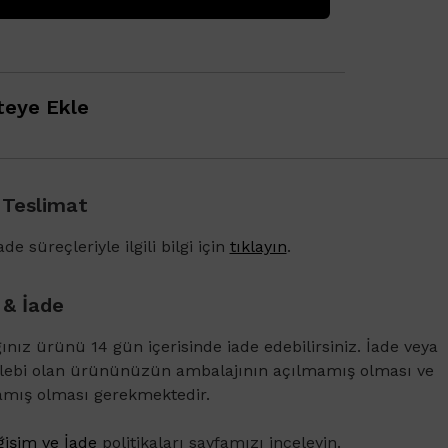
eye Ekle
 Teslimat
1500 TL ve üzeri alışverişlerinizde Vichy Dercos 
Karşıtı Bakım Şampuanı 6ml
de süreçleriyle ilgili bilgi için
tıklayın
.
 & İade
ğınız ürünü 14 gün içerisinde iade edebilirsiniz. İade veya
alebi olan ürününüzün ambalajının açılmamış olması ve
amış olması gerekmektedir.
işim ve İade
politikaları sayfamızı inceleyin.