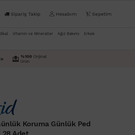
Sipariş Takip
Hesabım
0
Sepetim
dikal
Vitamin ve Mineraller
Ağız Bakımı
Erkek
%100
Orijinal
go
Ürün
Günlük Koruma Günlük Ped
 28 Adet