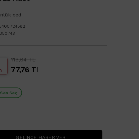
nlük ped
5400724582
D50743
119,64 TL
77,76
TL
m
 Sen Seç
GELINCE HABER VER