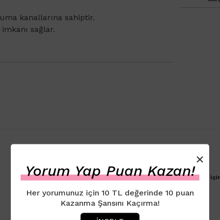
oruma kanallarına sahiptir.
 imkanı sağlar.
×
Yorum Yap Puan Kazan!
Ürün için henüz yorum eklenmemiştir. İlk yorumu yapmak içi
Her yorumunuz için 10 TL değerinde 10 puan
Kazanma Şansını Kaçırma!