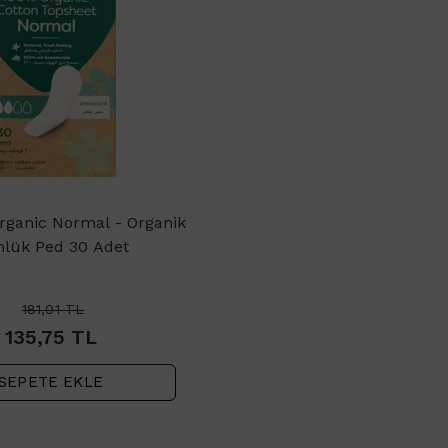
rganic Normal - Organik
lük Ped 30 Adet
181,01
TL
135,75
TL
SEPETE EKLE