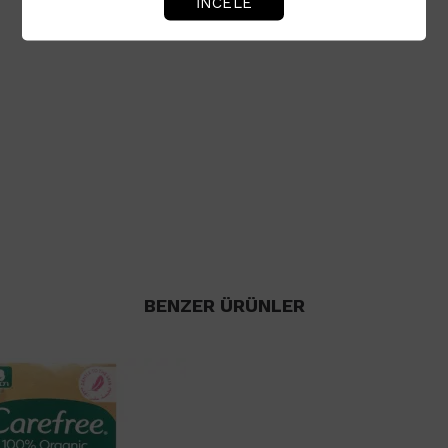
İNCELE
BENZER ÜRÜNLER