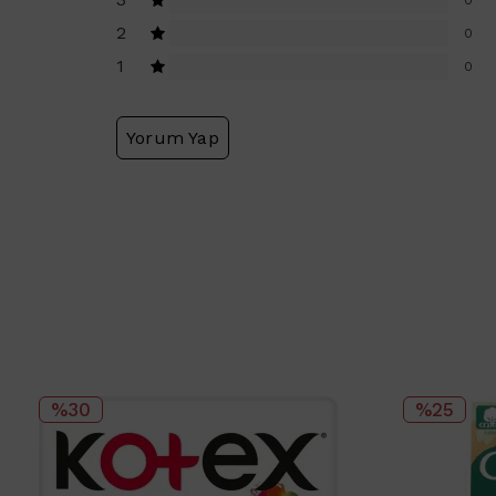
2
0
1
0
Yorum Yap
%30
%25