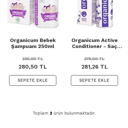
Organicum Bebek
Organicum Active
Şampuanı 250ml
Conditioner - Saç
Bakım Kremi 350ml
330,00
TL
375,00
TL
280,50
TL
281,26
TL
SEPETE EKLE
SEPETE EKLE
Toplam
2
ürün bulunmaktadır.