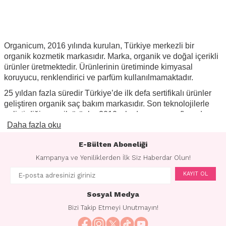
Organicum, 2016 yılında kurulan, Türkiye merkezli bir
organik kozmetik markasıdır.
Marka, organik ve doğal içerikli
ürünler üretmektedir. Ürünlerinin üretiminde kimyasal
koruyucu, renklendirici ve parfüm kullanılmamaktadır.
25 yıldan fazla süredir Türkiye’de ilk defa sertifikalı ürünler
geliştiren organik
saç bakım
markasıdır. Son teknolojilerle
geliştirdiği organik ürünler 2010 yılında eczane raflarında
yerini almayı başarmıştır. Hassas ciltli çocuk ve yetişkinler
Daha fazla oku
için yeni nesil formüllerle hazırladığı ürünler doğal anti-
E-Bülten Aboneliği
alerjen içeriğe sahiptir.
Kampanya ve Yeniliklerden İlk Siz Haberdar Olun!
Organicum ürünleri, paraben, boyar madde, sentetik veya
silikon kimi kimyasal ürünler yer almaz. Ek olarak ürünlerin
KAYIT OL
organik olmasının yanı sıra vegan olarak formüle edilmiş
tamamen doğa dostudur.
Sosyal Medya
Bizi Takip Etmeyi Unutmayın!