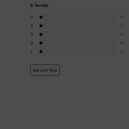
0 Yorum
5
0
4
0
3
0
2
0
1
0
Yorum Yap