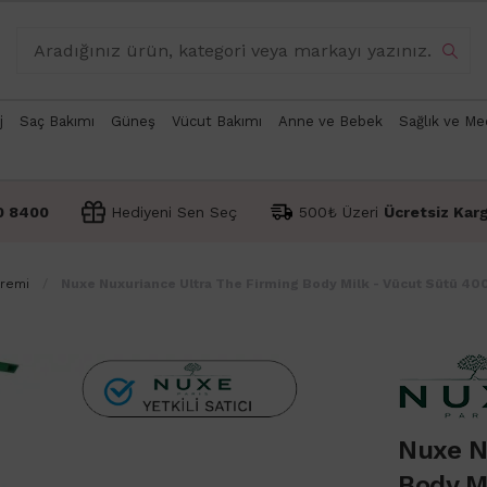
j
Saç Bakımı
Güneş
Vücut Bakımı
Anne ve Bebek
Sağlık ve Me
0 8400
Hediyeni Sen Seç
500₺ Üzeri
Ücretsiz Kar
Kremi
Nuxe Nuxuriance Ultra The Firming Body Milk - Vücut Sütü 40
Nuxe N
Body M