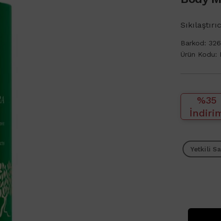
Sıkılaştırı
Barkod:
32
Ürün Kodu:
%35
İndiri
Yetkili Sa