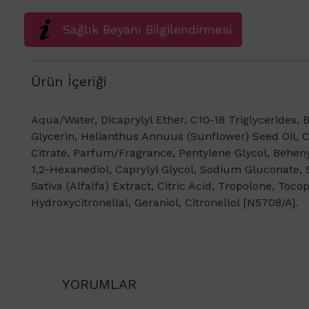
Sağlık Beyanı Bilgilendirmesi
Ürün İçeriği
Aqua/Water, Dicaprylyl Ether, C10-18 Triglycerides,
Glycerin, Helianthus Annuus (Sunflower) Seed Oil, 
Citrate, Parfum/Fragrance, Pentylene Glycol, Beheny
1,2-Hexanediol, Caprylyl Glycol, Sodium Gluconate
Sativa (Alfalfa) Extract, Citric Acid, Tropolone, Toco
Hydroxycitronellal, Geraniol, Citronellol [N5708/A].
YORUMLAR