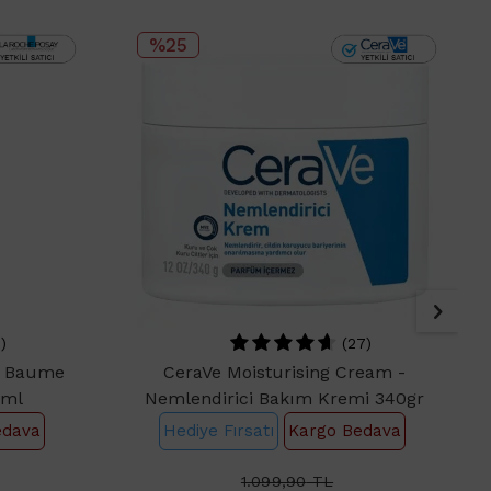
%25
)
(27)
t Baume
CeraVe Moisturising Cream -
0ml
Nemlendirici Bakım Kremi 340gr
edava
Hediye Fırsatı
Kargo Bedava
1.099,90
TL