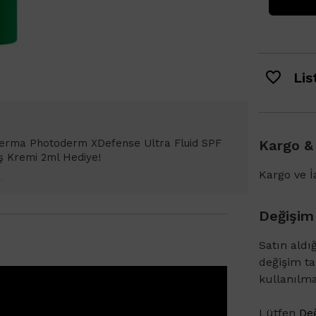
List
de Bioderma Photoderm XDefense Ultra Fluid
Kargo &
Kremi Light 2ml hediye!
Kargo ve İa
Değişim
Satın aldı
değişim t
kullanılm
Lütfen
Değ