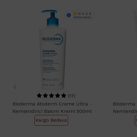
(17)
Bioderma Atoderm Creme Ultra -
Bioderma 
Nemlendirici Bakım Kremi 500ml
Nemlendir
Kargo Bedava
1.252,30
699,30