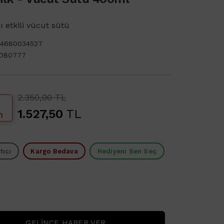
cı etkili vücut sütü
64680034527
D80777
2.350,00 TL
1.527,50
TL
m
tıcı
Kargo Bedava
Hediyeni Sen Seç
GELINCE HABER VER