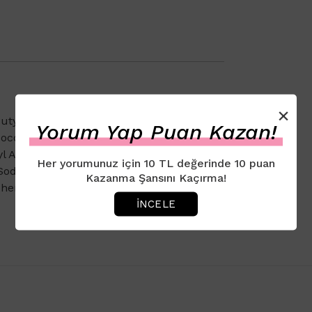
×
 Butyrospermum Parkii (Shea) Butter,
Yorum Yap Puan Kazan!
Coco-Caprylate/Caprate, Glyceryl Stearate
l Alcohol, Polyacrylate Crosspolymer-6,
Her yorumunuz için 10 TL değerinde 10 puan
, Sodium Stearoyl Glutamate, Medicago
Kazanma Şansını Kaçırma!
pherol, Linalool, Coumarin,
İNCELE