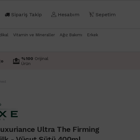
Sipariş Takip
Hesabım
0
Sepetim
dikal
Vitamin ve Mineraller
Ağız Bakımı
Erkek
%100
Orijinal
go
Ürün
0ml
uxuriance Ultra The Firming
ilk - Vücut Sütü 400ml