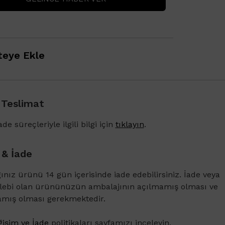
eye Ekle
 Teslimat
1500 TL ve üzeri alışverişlerinizde Vichy Derc
Karşıtı Bakım Şampuanı 6ml
de süreçleriyle ilgili bilgi için
tıklayın
.
 & İade
ğınız ürünü 14 gün içerisinde iade edebilirsiniz. İade veya
alebi olan ürününüzün ambalajının açılmamış olması ve
amış olması gerekmektedir.
işim ve İade
politikaları sayfamızı inceleyin.