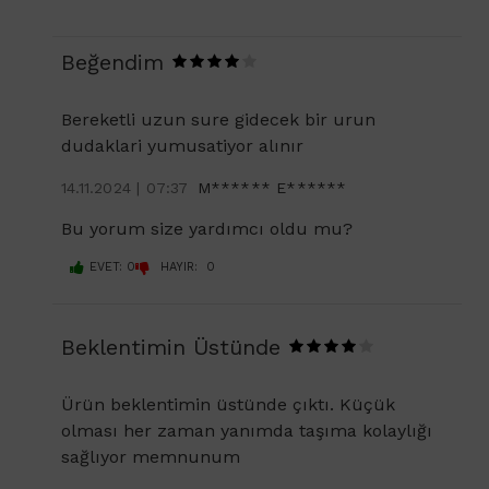
Beğendim
Bereketli uzun sure gidecek bir urun
dudaklari yumusatiyor alınır
14.11.2024 | 07:37
M****** E******
Bu yorum size yardımcı oldu mu?
EVET: 0
HAYIR: 0
Beklentimin Üstünde
Ürün beklentimin üstünde çıktı. Küçük
olması her zaman yanımda taşıma kolaylığı
sağlıyor memnunum