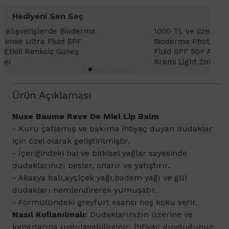
Hediyeni Sen Seç
1000 TL ve üzeri alışverişlerinizde
1
Bioderma Photoderm XDefense Ultra
D
Fluid SPF 50+ Antioksidan Renkli Güneş
K
Kremi Light 2ml hediye!
Ürün Açıklaması
Nuxe Baume Reve De Miel Lip Balm
- Kuru çatlamış ve bakıma ihtiyaç duyan dudaklar
için özel olarak geliştirilmiştir.
- İçeriğindeki bal ve bitkisel yağlar sayesinde
dudaklarınızı besler, onarır ve yatıştırır.
- Akasya balı,ayçiçek yağı,badem yağı ve gül
dudakları nemlendirerek yumuşatır.
- Formülündeki greyfurt esansı hoş koku verir.
Nasıl Kullanılmalı:
Dudaklarınızın üzerine ve
kenarlarına uygulayabilirsiniz. İhtiyaç duyduğunuz