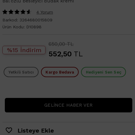
Bal özlü besleyici dudak kremi
4 Yorum
Barkod:
3264680015809
Ürün Kodu:
D10898
650,00 TL
%15 İndirim
552,50
TL
Yetkili Satıcı
Kargo Bedava
Hediyeni Sen Seç
GELINCE HABER VER
Listeye Ekle