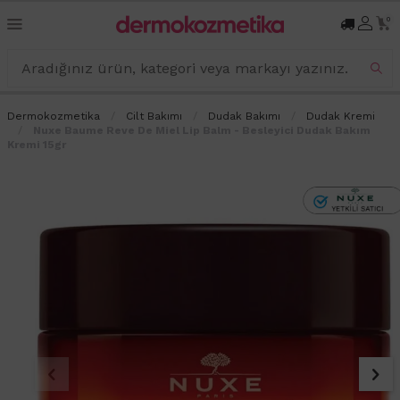
0
Dermokozmetika
Cilt Bakımı
Dudak Bakımı
Dudak Kremi
Nuxe Baume Reve De Miel Lip Balm - Besleyici Dudak Bakım
Kremi 15gr