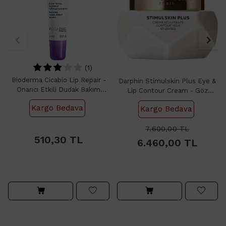
(1)
Bioderma Cicabio Lip Repair -
Darphin Stimulskin Plus Eye &
Onarıcı Etkili Dudak Bakım
Lip Contour Cream - Göz
Kremi 10ml
Çevresi ve Dudak Bakım Kremi
Kargo Bedava
Kargo Bedava
15ml
510,30
7.600,00
TL
510,30
TL
6.460,00
TL